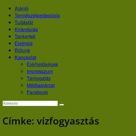
Skip
Ajánló
to
Természetpedagógia
content
Tudástár
Kirándulás
Tankertek
Életmód
Rólunk
Kapcsolat
Elérhetőségek
Impresszum
Támogatás
Médiaajánlat
Facebook
Címke:
vízfogyasztás