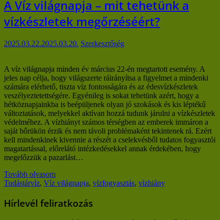
A Víz világnapja – mit tehetünk a
vízkészletek megőrzéséért?
2025.03.22.
2025.03.20.
Szerkesztőség
A víz világnapja minden év március 22-én megtartott esemény. A
jeles nap célja, hogy világszerte ráirányítsa a figyelmet a mindenki
számára elérhető, tiszta víz fontosságára és az édesvízkészletek
veszélyeztetettségére. Egyénileg is sokat tehetünk azért, hogy a
hétköznapjainkba is beépüljenek olyan jó szokások és kis léptékű
változtatások, melyekkel aktívan hozzá tudunk járulni a vízkészletek
védelméhez. A vízhiányt számos térségben az emberek immáron a
saját bőrükön érzik és nem távoli problémaként tekintenek rá. Ezért
kell mindenkinek kivennie a részét a cselekvésből tudatos fogyasztói
magatartással, előrelátó intézkedésekkel annak érdekében, hogy
megelőzzük a pazarlást…
Tovább olvasom
Tudástár
víz
,
Víz világnapja
,
vízfogyasztás
,
vízhiány
Hírlevél feliratkozás