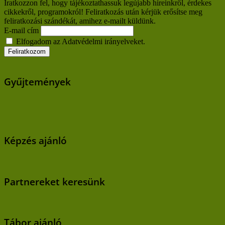
Iratkozzon fel, hogy tájékoztathassuk legújabb híreinkről, érdekes
cikkekről, programokról! Feliratkozás után kérjük erősítse meg
feliratkozási szándékát, amihez e-mailt küldünk.
E-mail cím
Elfogadom az Adatvédelmi irányelveket.
Gyűjtemények
Képzés ajánló
Partnereket keresünk
Tábor ajánló