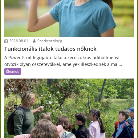
2026.08.01.
Szerkesztőség
Funkcionális italok tudatos nőknek
A Power Fruit legújabb italai a zéró cukros üdítőélményt
ötvözik olyan összetevőkkel, amelyek illeszkednek a mai...
Életmód