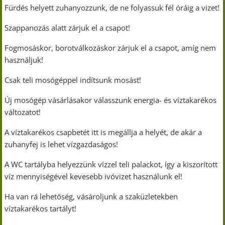
Fürdés helyett zuhanyozzunk, de ne folyassuk fél óráig a vizet!
Szappanozás alatt zárjuk el a csapot!
Fogmosáskor, borotválkozáskor zárjuk el a csapot, amíg nem
használjuk!
Csak teli mosógéppel indítsunk mosást!
Új mosógép vásárlásakor válasszunk energia- és víztakarékos
változatot!
A víztakarékos csapbetét itt is megállja a helyét, de akár a
zuhanyfej is lehet vízgazdaságos!
A WC tartályba helyezzünk vízzel teli palackot, így a kiszorított
víz mennyiségével kevesebb ivóvizet használunk el!
Ha van rá lehetőség, vásároljunk a szaküzletekben
víztakarékos tartályt!