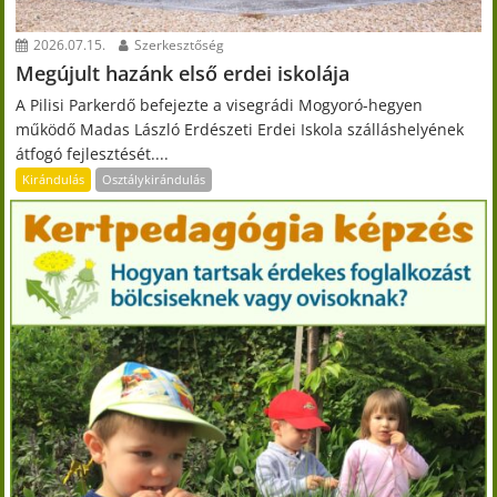
2026.07.15.
Szerkesztőség
Megújult hazánk első erdei iskolája
A Pilisi Parkerdő befejezte a visegrádi Mogyoró-hegyen
működő Madas László Erdészeti Erdei Iskola szálláshelyének
átfogó fejlesztését....
Kirándulás
Osztálykirándulás