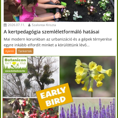
2026.07.11.
Szalontai Kriszta
A kertpedagógia szemléletformáló hatásai
Mai modern korunkban az urbanizáció és a gépek térnyerése
egyre inkább elfordít minket a körülöttünk lévő...
Ajánló
Tankertek