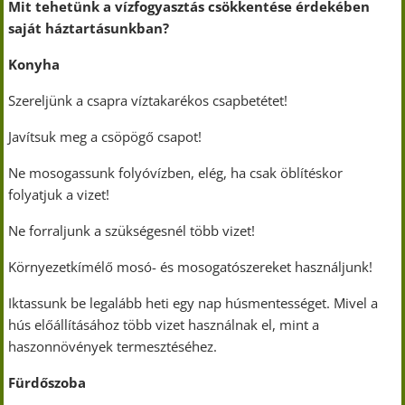
Mit tehetünk a vízfogyasztás csökkentése érdekében
saját háztartásunkban?
Konyha
Szereljünk a csapra víztakarékos csapbetétet!
Javítsuk meg a csöpögő csapot!
Ne mosogassunk folyóvízben, elég, ha csak öblítéskor
folyatjuk a vizet!
Ne forraljunk a szükségesnél több vizet!
Környezetkímélő mosó- és mosogatószereket használjunk!
Iktassunk be legalább heti egy nap húsmentességet. Mivel a
hús előállításához több vizet használnak el, mint a
haszonnövények termesztéséhez.
Fürdőszoba