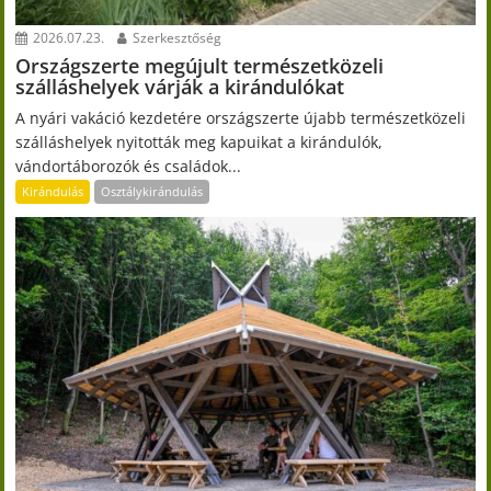
2026.07.23.
Szerkesztőség
Országszerte megújult természetközeli
szálláshelyek várják a kirándulókat
A nyári vakáció kezdetére országszerte újabb természetközeli
szálláshelyek nyitották meg kapuikat a kirándulók,
vándortáborozók és családok...
Kirándulás
Osztálykirándulás