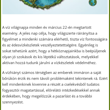
A víz világnapja minden év március 22-én megtartott
esemény. A jeles nap célja, hogy világszerte ráirányítsa a
figyelmet a mindenki számára elérhető, tiszta víz fontosságára
és az édesvízkészletek veszélyeztetettségére. Egyénileg is
sokat tehetünk azért, hogy a hétköznapjainkba is beépüljenek
olyan jó szokások és kis léptékű változtatások, melyekkel
aktívan hozzá tudunk járulni a vízkészletek védelméhez.
A vízhiányt számos térségben az emberek immáron a saját
bőrükön érzik és nem távoli problémaként tekintenek rá. Ezért
kell mindenkinek kivennie a részét a cselekvésből tudatos
fogyasztói magatartással, előrelátó intézkedésekkel annak
érdekében, hogy megelőzzük a pazarlást és a további
szennyezést.