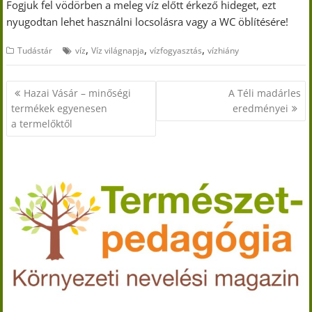
Fogjuk fel vödörben a meleg víz előtt érkező hideget, ezt
nyugodtan lehet használni locsolásra vagy a WC öblítésére!
,
,
,
Tudástár
víz
Víz világnapja
vízfogyasztás
vízhiány
Bejegyzés
Hazai Vásár – minőségi
A Téli madárles
navigáció
termékek egyenesen
eredményei
a termelőktől