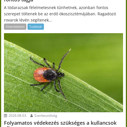
A lódarazsak félelmetesnek tűnhetnek, azonban fontos
szerepet töltenek be az erdő ökoszisztémájában. Ragadozó
rovarok lévén segítenek...
Állatvédelem
Tudástár
2026.08.03.
Szerkesztőség
Folyamatos védekezés szükséges a kullancsok