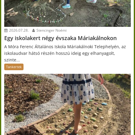
2026.07.28.
Stencinger Noémi
Egy iskolakert négy évszaka Máriakálnokon
A Móra Ferenc Általános Iskola Máriakálnoki Telephelyén, az
iskolaudvar hátsó részén hosszú ideig egy elhanyagolt,
szinte...
Tankertek