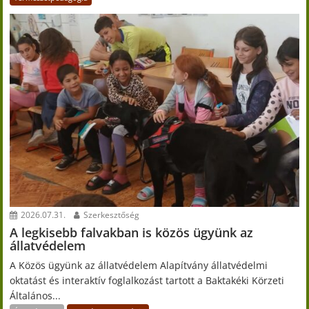
2026.07.31.
Szerkesztőség
A legkisebb falvakban is közös ügyünk az
állatvédelem
A Közös ügyünk az állatvédelem Alapítvány állatvédelmi
oktatást és interaktív foglalkozást tartott a Baktakéki Körzeti
Általános...