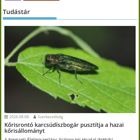
Tudástár
2026.08.08.
Szerkesztőség
Kőrisrontó karcsúdíszbogár pusztítja a hazai
kőrisállományt
A Nemzeti Élelmiszerlánc-biztonsági Hivatal (Nébih)