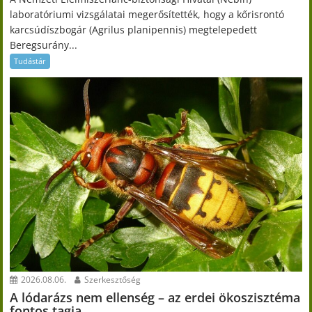
laboratóriumi vizsgálatai megerősítették, hogy a kőrisrontó
karcsúdíszbogár (Agrilus planipennis) megtelepedett
Beregsurány...
Tudástár
2026.08.06.
Szerkesztőség
A lódarázs nem ellenség – az erdei ökoszisztéma
fontos tagja