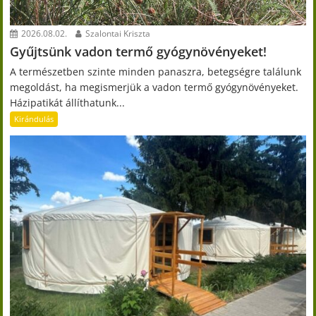
2026.08.02.
Szalontai Kriszta
Gyűjtsünk vadon termő gyógynövényeket!
A természetben szinte minden panaszra, betegségre találunk
megoldást, ha megismerjük a vadon termő gyógynövényeket.
Házipatikát állíthatunk...
Kirándulás