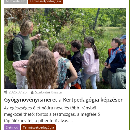
Állatvédelem
Természetpedagógia
2026.07.26.
Szalontai Kriszta
Gyógynövényismeret a Kertpedagógia képzésen
Az egészséges életmódra nevelés több irányból
megközelíthető: fontos a testmozgás, a megfelelő
táplálékbevitel, a pihentető alvás....
Életmód
Természetpedagógia