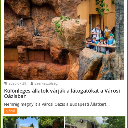
2026.07.29.
Szerkesztőség
Különleges állatok várják a látogatókat a Városi
Oázisban
Nemrég megnyílt a Városi Oázis a Budapesti Állatkert...
Ajánló