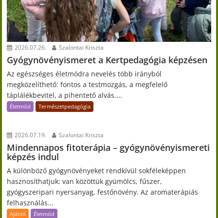
2026.07.26.
Szalontai Kriszta
Gyógynövényismeret a Kertpedagógia képzésen
Az egészséges életmódra nevelés több irányból
megközelíthető: fontos a testmozgás, a megfelelő
táplálékbevitel, a pihentető alvás....
Életmód
Természetpedagógia
2026.07.19.
Szalontai Kriszta
Mindennapos fitoterápia – gyógynövényismereti
képzés indul
A különböző gyógynövényeket rendkívül sokféleképpen
hasznosíthatjuk: van közöttük gyümölcs, fűszer,
gyógyszeripari nyersanyag, festőnövény. Az aromaterápiás
felhasználás...
Ajánló
Életmód