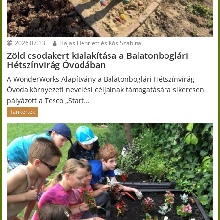
2026.07.13.
Hajas Henriett és Kós Szabina
Zöld csodakert kialakítása a Balatonboglári
Hétszínvirág Óvodában
A WonderWorks Alapítvány a Balatonboglári Hétszínvirág
Óvoda környezeti nevelési céljainak támogatására sikeresen
pályázott a Tesco „Start...
Tankertek