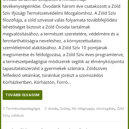
tevékenységeinkbe. Óvodánk három éve csatakozott a Zöld
Szív Ifjúsági Természetvédelmi Mozgalomhoz. A Zöld Szív
filozófiája, a zöld szívessé válás folyamata továbbfejlődési
lehetőséget biztosít a Zöld Óvodai tartalmak
megvalósításához, a természet szeretetére, védelmére és a
fenntarthatóságra neveléshez, a környezettudatos
szemléletmód alakításához. A Zöld Szív 10 pontjának
megismerése és feldolgozása, a Zöld Szív éves programterve,
a természetpedagógiai módszerek segítik az élményközpontú
tapasztalatszerzést a gyermekek számára. Zöldszíves
felfedező sétáinkat, túráinkat jórészt a szomszédos
Kórházkertben, Kórháztón, Forró…
TOVÁBB OLVASOM
,
,
,
,
Természetpedagógia
óvoda
Szőny
Víz világnapja
vízvizsgálat
Zöld
,
Szív
zöldszív