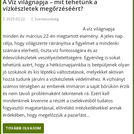
A Víz világnapja – mit tehetünk a
vízkészletek megőrzéséért?
2025.03.22.
Szerkesztőség
A víz világnapja
minden év március 22-én megtartott esemény. A jeles nap
célja, hogy világszerte ráirányítsa a figyelmet a mindenki
számára elérhető, tiszta víz fontosságára és az
édesvízkészletek veszélyeztetettségére. Egyénileg is sokat
tehetünk azért, hogy a hétköznapjainkba is beépüljenek olyan
jó szokások és kis léptékű változtatások, melyekkel aktívan
hozzá tudunk járulni a vízkészletek védelméhez. A vízhiányt
számos térségben az emberek immáron a saját bőrükön érzik
és nem távoli problémaként tekintenek rá. Ezért kell
mindenkinek kivennie a részét a cselekvésből tudatos
fogyasztói magatartással, előrelátó intézkedésekkel annak
érdekében, hogy megelőzzük a pazarlást…
TOVÁBB OLVASOM