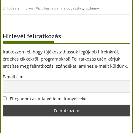
,
,
,
Tudástár
víz
Víz világnapja
vízfogyasztás
vízhiány
Hírlevél feliratkozás
Iratkozzon fel, hogy tájékoztathassuk legújabb híreinkről,
érdekes cikkekről, programokról! Feliratkozás után kérjük
erősítse meg feliratkozási szándékát, amihez e-mailt küldünk.
E-mail cím
Elfogadom az Adatvédelmi irányelveket.