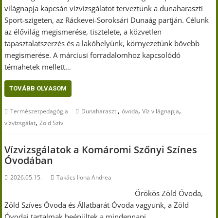
világnapja kapcsán vízvizsgálatot terveztünk a dunaharaszti
Sport-szigeten, az Ráckevei-Soroksári Dunaág partján. Célunk
az élővilág megismerése, tisztelete, a közvetlen
tapasztalatszerzés és a lakóhelyünk, környezetünk bővebb
megismerése. A márciusi forradalomhoz kapcsolódó
témahetek mellett…
TOVÁBB OLVASOM
,
,
,
Természetpedagógia
Dunaharaszti
óvoda
Víz világnapja
,
vízvizsgálat
Zöld Szív
Vízvizsgálatok a Komáromi Szőnyi Színes
Óvodában
2026.05.15.
Takács Ilona Andrea
Örökös Zöld Óvoda,
Zöld Szíves Óvoda és Állatbarát Óvoda vagyunk, a Zöld
Óvodai tartalmak beépültek a mindennapi