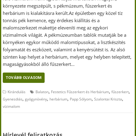
környezete megszépült, s pékmúzeum, fűszerkert és
herbárium is kialakításra került.Az épületben egy közel tíz
tonnás pék kemence, egy érdekes kiállítás és a
malomszerkezet makettje eleveníti meg az egykori
vízimalmok világát. A pékmúzeumban tablók mutatják be a
környéken egykor működő malomtípusokat, a lisztkészítés
folyamatát és eszközeit, valamint a kenyérsütést is. Az alsó
szinten kap helyet a herbárium, melyet egy helyben telepített,
magaságyásokból álló fűszerkert…
TOVÁBB OLVASOM
,
,
,
Kirándulás
Balaton
Festetics Fűszerkert és Herbárium
fűszerkert
,
,
,
,
,
Gyenesdiás
gyógynövény
herbárium
Papp Sólyom
Szalontai Kriszta
vízimalom
Hírlevél feliratkozás