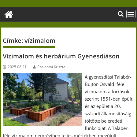
Skip
to
content
Címke:
vízimalom
Vízimalom és herbárium Gyenesdiáson
2025.08.21.
Szalontai Kriszta
A gyenesdiási Talabér-
Bujtor-Osvald–féle
vízimalom a források
szerint 1551-ben épült
és az épület a 20.
századi államosításáig
töltötte be eredeti
funkcióját. A Talabér-
féle vízimalom nemrégiben teljes mértékben megújult,