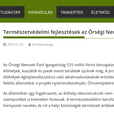
TUDÁSTÁR
KIRÁNDULÁS
TANKERTEK
ÉLETMÓD
Természetvédelmi fejlesztések az Őrségi N
2025.07.25.
Szerkesztőség
Az Őrségi Nemzeti Park Igazgatóság 535 millió forint támogat
élőhelyek, kaszálók és patak menti területek újulnak meg. A pro
élőhelyek éghajlatváltozáshoz való alkalmazkodásának erősítés
felelős államtitkár a projekt nyitórendezvényén, Őriszentpétere
Az államtitkár úgy fogalmazott, az élőhely-rekonstrukciók nem
szempontból is kiemelten fontosak. A természetvédelmi beruház
környezeti nevelés, és nő a helyi közösségek természeti értékek 