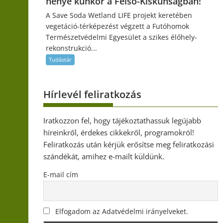
henye kunkor a Felső-Kiskunságban!
A Save Soda Wetland LIFE projekt keretében
vegetáció-térképezést végzett a Futóhomok
Természetvédelmi Egyesület a szikes élőhely-
rekonstrukció...
Tudástár
Hírlevél feliratkozás
Iratkozzon fel, hogy tájékoztathassuk legújabb
híreinkről, érdekes cikkekről, programokról!
Feliratkozás után kérjük erősítse meg feliratkozási
szándékát, amihez e-mailt küldünk.
E-mail cím
Elfogadom az Adatvédelmi irányelveket.