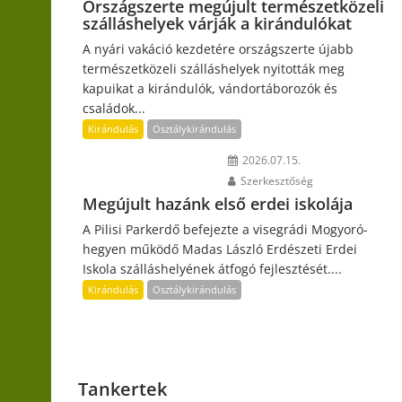
Országszerte megújult természetközeli
szálláshelyek várják a kirándulókat
A nyári vakáció kezdetére országszerte újabb
természetközeli szálláshelyek nyitották meg
kapuikat a kirándulók, vándortáborozók és
családok...
Kirándulás
Osztálykirándulás
2026.07.15.
Szerkesztőség
Megújult hazánk első erdei iskolája
A Pilisi Parkerdő befejezte a visegrádi Mogyoró-
hegyen működő Madas László Erdészeti Erdei
Iskola szálláshelyének átfogó fejlesztését....
Kirándulás
Osztálykirándulás
Tankertek