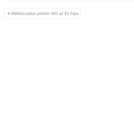
Bejegyzés
Békéscsabai platán lett az Év Fája
navigáció