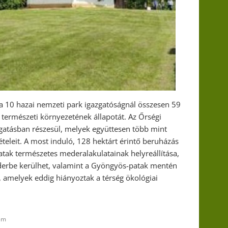
a 10 hazai nemzeti park igazgatóságnál összesen 59
k természeti környezetének állapotát. Az Őrségi
ogatásban részesül, melyek együttesen több mint
teleit. A most induló, 128 hektárt érintő beruházás
atak természetes mederalakulatainak helyreállítása,
ederbe kerülhet, valamint a Gyöngyös-patak mentén
, amelyek eddig hiányoztak a térség ökológiai
em