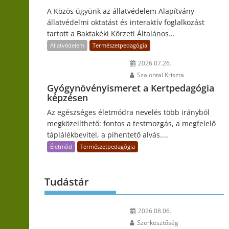
A Közös ügyünk az állatvédelem Alapítvány
állatvédelmi oktatást és interaktív foglalkozást
tartott a Baktakéki Körzeti Általános...
Állatvédelem
Természetpedagógia
2026.07.26.
Szalontai Kriszta
Gyógynövényismeret a Kertpedagógia
képzésen
Az egészséges életmódra nevelés több irányból
megközelíthető: fontos a testmozgás, a megfelelő
táplálékbevitel, a pihentető alvás....
Életmód
Természetpedagógia
Tudástár
2026.08.06.
Szerkesztőség