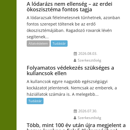
A lódarázs nem ellenség – az erdei
ökoszisztéma fontos tagja
A lódarazsak félelmetesnek tűnhetnek, azonban
fontos szerepet töltenek be az erdő
ökoszisztémájában. Ragadozó rovarok lévén
segítenek...
Állatvédelem
Tudástár
2026.08.03.
Szerkesztőség
Folyamatos védekezés szükséges a
kullancsok ellen
A kullancsok egyre nagyobb egészségügyi
kockázatot jelentenek. Nemcsak az emberek, a
háziállatok számára is. A melegebb...
Tudástár
2026.07.30.
Szerkesztőség
Több, mint 100 év után újra megjelent a