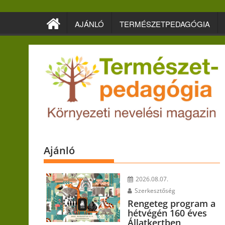
Skip
to
AJÁNLÓ
TERMÉSZETPEDAGÓGIA
content
Ajánló
2026.08.07.
Szerkesztőség
Rengeteg program a
hétvégén 160 éves
Állatkertben