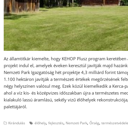
Az államtitkár kiemelte, hogy KEHOP Plusz program keretében 
projekt indul el, amelyek éveken keresztül javítják majd hazán
Nemzeti Park Igazgatóság hét projektje 4,3 milliárd forint tám
1.100 hektáron javítják a természeti értékek megőrzésének felté
négy helyszínen valósul meg. Ezek közül kiemelkedik a Kerca-p
ahol a víz kis- és középvizes időszakban újra a természetes m
kialakuló lassú áramlású, sekély vizű élőhelyek rekonstrukciója
palettájáról.
,
,
,
,
Kirándulás
élőhely
fejlesztés
Nemzeti Park
Őrség
természetvédel