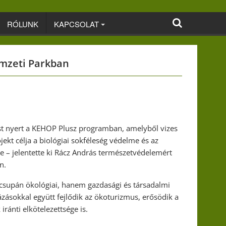
RÓLUNK
KAPCSOLAT
emzeti Parkban
ást nyert a KEHOP Plusz programban, amelyből vizes
jekt célja a biológiai sokféleség védelme és az
e – jelentette ki Rácz András természetvédelemért
n.
 csupán ökológiai, hanem gazdasági és társadalmi
ásokkal együtt fejlődik az ökoturizmus, erősödik a
iránti elkötelezettsége is.