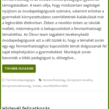
támogatásában. A team célja, hogy módszertani segítséget
nyújtson az óvodapedagógusok számára, valamint erősítse a
gyermekek környezettudatos szemléletének kialakulását már
a legkorábbi életkorban. Ebben a nevelési évben az iskolák
mellett, intézményünk is bekapcsolódott a fenntarthatósági
témahéthez. Az Ökovi team tagjaként tevékenykedő
óvodapedagógusok azt a célt tűzték ki, hogy a témahét során
egy-egy fenntarthatósághoz kapcsolódó témát dolgozzanak fel
saját telephelyükön a gyermekekkel. Munkájuk során
bevonták a többi pedagógust is, elősegítve…
TOVÁBB OLVASOM
,
,
Természetpedagógia
fenntarthatóság
környezeti nevelés
,
,
környezettudatosság
óvoda
szemléletformálás
Hírlevél feliratkozás