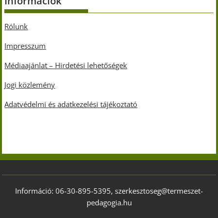
Információk
Rólunk
Impresszum
Médiaajánlat – Hirdetési lehetőségek
Jogi közlemény
Adatvédelmi és adatkezelési tájékoztató
Információ: 06-30-895-5395, szerkesztoseg@termeszet-
pedagogia.hu