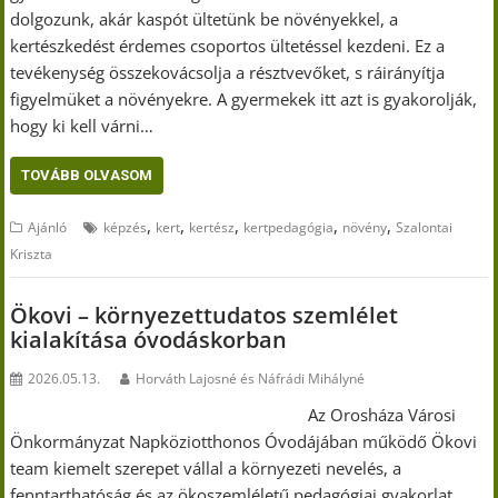
dolgozunk, akár kaspót ültetünk be növényekkel, a
kertészkedést érdemes csoportos ültetéssel kezdeni. Ez a
tevékenység összekovácsolja a résztvevőket, s ráirányítja
figyelmüket a növényekre. A gyermekek itt azt is gyakorolják,
hogy ki kell várni…
TOVÁBB OLVASOM
,
,
,
,
,
Ajánló
képzés
kert
kertész
kertpedagógia
növény
Szalontai
Kriszta
Ökovi – környezettudatos szemlélet
kialakítása óvodáskorban
2026.05.13.
Horváth Lajosné és Náfrádi Mihályné
Az Orosháza Városi
Önkormányzat Napköziotthonos Óvodájában működő Ökovi
team kiemelt szerepet vállal a környezeti nevelés, a
fenntarthatóság és az ökoszemléletű pedagógiai gyakorlat