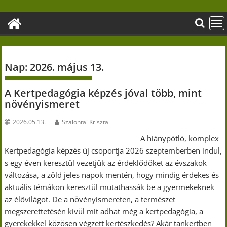
Skip
to
content
Nap:
2026. május 13.
A Kertpedagógia képzés jóval több, mint
növényismeret
2026.05.13.
Szalontai Kriszta
A hiánypótló, komplex
Kertpedagógia képzés új csoportja 2026 szeptemberben indul,
s egy éven keresztül vezetjük az érdeklődőket az évszakok
változása, a zöld jeles napok mentén, hogy mindig érdekes és
aktuális témákon keresztül mutathassák be a gyermekeknek
az élővilágot. De a növényismereten, a természet
megszerettetésén kívül mit adhat még a kertpedagógia, a
gyerekekkel közösen végzett kertészkedés? Akár tankertben