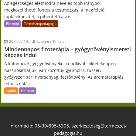
Az egészséges életmódra nevelés több irányból
megközelíthető: fontos a testmozgás, a megfelelő
táplálékbevitel, a pihentető alvás....
Életmód
Természetpedagógia
2026.07.19.
Szalontai Kriszta
Mindennapos fitoterápia – gyógynövényismereti
képzés indul
A különböző gyógynövényeket rendkívül sokféleképpen
hasznosíthatjuk: van közöttük gyümölcs, fűszer,
gyógyszeripari nyersanyag, festőnövény. Az aromaterápiás
felhasználás...
Ajánló
Életmód
Információ: 06-30-895-5395, szerkesztoseg@termeszet-
pedagogia.hu