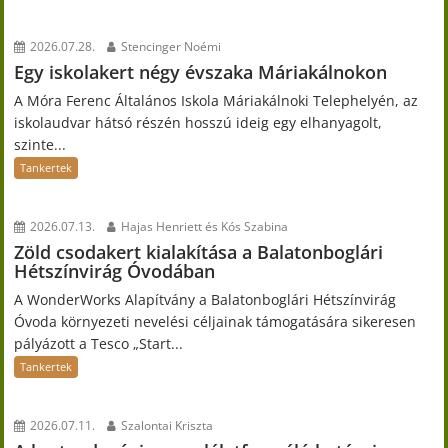
2026.07.28.
Stencinger Noémi
Egy iskolakert négy évszaka Máriakálnokon
A Móra Ferenc Általános Iskola Máriakálnoki Telephelyén, az
iskolaudvar hátsó részén hosszú ideig egy elhanyagolt,
szinte...
Tankertek
2026.07.13.
Hajas Henriett és Kós Szabina
Zöld csodakert kialakítása a Balatonboglári
Hétszínvirág Óvodában
A WonderWorks Alapítvány a Balatonboglári Hétszínvirág
Óvoda környezeti nevelési céljainak támogatására sikeresen
pályázott a Tesco „Start...
Tankertek
2026.07.11.
Szalontai Kriszta