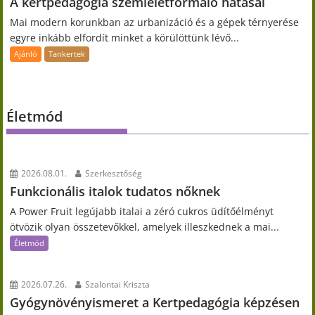
A kertpedagógia szemléletformáló hatásai
Mai modern korunkban az urbanizáció és a gépek térnyerése
egyre inkább elfordít minket a körülöttünk lévő...
Ajánló
Tankertek
Életmód
2026.08.01.
Szerkesztőség
Funkcionális italok tudatos nőknek
A Power Fruit legújabb italai a zéró cukros üdítőélményt
ötvözik olyan összetevőkkel, amelyek illeszkednek a mai...
Életmód
2026.07.26.
Szalontai Kriszta
Gyógynövényismeret a Kertpedagógia képzésen