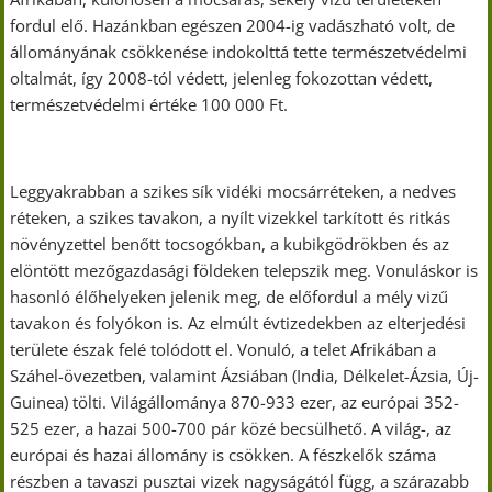
fordul elő. Hazánkban egészen 2004-ig vadászható volt, de
állományának csökkenése indokolttá tette természetvédelmi
oltalmát, így 2008-tól védett, jelenleg fokozottan védett,
természetvédelmi értéke 100 000 Ft.
Leggyakrabban a szikes sík vidéki mocsárréteken, a nedves
réteken, a szikes tavakon, a nyílt vizekkel tarkított és ritkás
növényzettel benőtt tocsogókban, a kubikgödrökben és az
elöntött mezőgazdasági földeken telepszik meg. Vonuláskor is
hasonló élőhelyeken jelenik meg, de előfordul a mély vizű
tavakon és folyókon is. Az elmúlt évtizedekben az elterjedési
területe észak felé tolódott el. Vonuló, a telet Afrikában a
Száhel-övezetben, valamint Ázsiában (India, Délkelet-Ázsia, Új-
Guinea) tölti. Világállománya 870-933 ezer, az európai 352-
525 ezer, a hazai 500-700 pár közé becsülhető. A világ-, az
európai és hazai állomány is csökken. A fészkelők száma
részben a tavaszi pusztai vizek nagyságától függ, a szárazabb