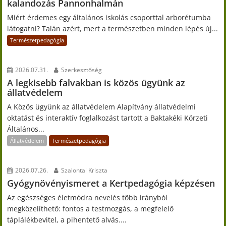
kalandozás Pannonhalmán
Miért érdemes egy általános iskolás csoporttal arborétumba
látogatni? Talán azért, mert a természetben minden lépés új...
Természetpedagógia
2026.07.31.
Szerkesztőség
A legkisebb falvakban is közös ügyünk az
állatvédelem
A Közös ügyünk az állatvédelem Alapítvány állatvédelmi
oktatást és interaktív foglalkozást tartott a Baktakéki Körzeti
Általános...
Állatvédelem
Természetpedagógia
2026.07.26.
Szalontai Kriszta
Gyógynövényismeret a Kertpedagógia képzésen
Az egészséges életmódra nevelés több irányból
megközelíthető: fontos a testmozgás, a megfelelő
táplálékbevitel, a pihentető alvás....