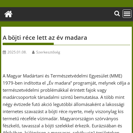
Skip
to
content
A böjti réce lett az év madara
2025.01.08.
Szerkesztőség
A Magyar Madártani és Természetvédelmi Egyesület (MME)
1979-ben indította el „Év madara” programját, melynek célja a
természetvédelmi problémákkal érintett fajok vagy
madárcsoportok társadalmi szintű bemutatása. A több mint
négy évtizede futó akció legutóbbi állomásaként a lakossági
internetes szavazást a böjti réce nyerte, mely viszonylag kis
termetű réceféle vízimadár. Magyarországon szórványos
fészkelő, tavasszal a böjti szelekkel érkezik. Eurázsiában és
Afrikában, különösen a mocsaras, sekély vizű területeken