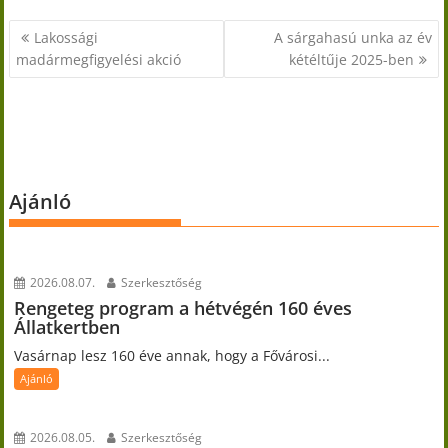
Bejegyzés
Lakossági
A sárgahasú unka az év
navigáció
madármegfigyelési akció
kétéltűje 2025-ben
Ajánló
2026.08.07.
Szerkesztőség
Rengeteg program a hétvégén 160 éves
Állatkertben
Vasárnap lesz 160 éve annak, hogy a Fővárosi...
Ajánló
2026.08.05.
Szerkesztőség