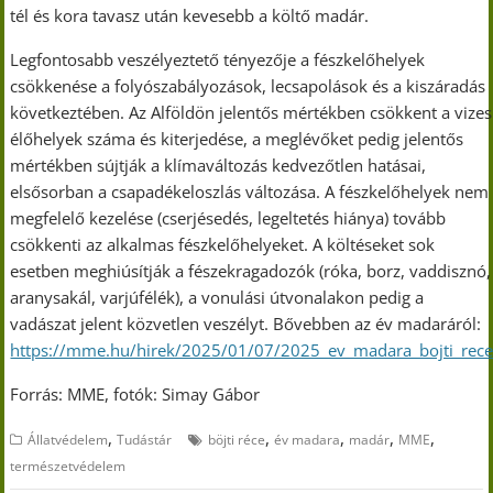
tél és kora tavasz után kevesebb a költő madár.
Legfontosabb veszélyeztető tényezője a fészkelőhelyek
csökkenése a folyószabályozások, lecsapolások és a kiszáradás
következtében. Az Alföldön jelentős mértékben csökkent a vizes
élőhelyek száma és kiterjedése, a meglévőket pedig jelentős
mértékben sújtják a klímaváltozás kedvezőtlen hatásai,
elsősorban a csapadékeloszlás változása. A fészkelőhelyek nem
megfelelő kezelése (cserjésedés, legeltetés hiánya) tovább
csökkenti az alkalmas fészkelőhelyeket. A költéseket sok
esetben meghiúsítják a fészekragadozók (róka, borz, vaddisznó,
aranysakál, varjúfélék), a vonulási útvonalakon pedig a
vadászat jelent közvetlen veszélyt. Bővebben az év madaráról:
https://mme.hu/hirek/2025/01/07/2025_ev_madara_bojti_rec
Forrás: MME, fotók: Simay Gábor
,
,
,
,
,
Állatvédelem
Tudástár
böjti réce
év madara
madár
MME
természetvédelem