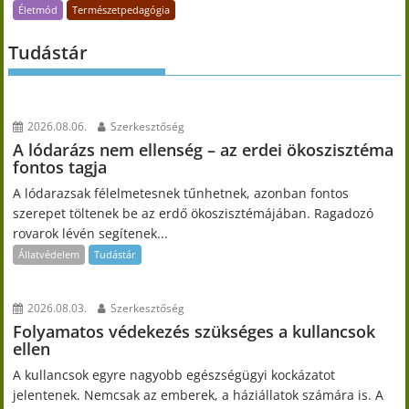
Életmód
Természetpedagógia
Tudástár
2026.08.06.
Szerkesztőség
A lódarázs nem ellenség – az erdei ökoszisztéma
fontos tagja
A lódarazsak félelmetesnek tűnhetnek, azonban fontos
szerepet töltenek be az erdő ökoszisztémájában. Ragadozó
rovarok lévén segítenek...
Állatvédelem
Tudástár
2026.08.03.
Szerkesztőség
Folyamatos védekezés szükséges a kullancsok
ellen
A kullancsok egyre nagyobb egészségügyi kockázatot
jelentenek. Nemcsak az emberek, a háziállatok számára is. A