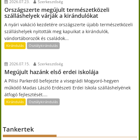
2026.07.23.
Szerkesztőség
Országszerte megújult természetközeli
szálláshelyek várják a kirándulókat
A nyári vakáció kezdetére országszerte újabb természetközeli
szálláshelyek nyitották meg kapuikat a kirándulók,
vándortáborozók és családok...
Kirándulás
Osztálykirándulás
2026.07.15.
Szerkesztőség
Megújult hazánk első erdei iskolája
A Pilisi Parkerdő befejezte a visegrádi Mogyoró-hegyen
működő Madas László Erdészeti Erdei Iskola szálláshelyének
átfogó fejlesztését....
Kirándulás
Osztálykirándulás
Tankertek