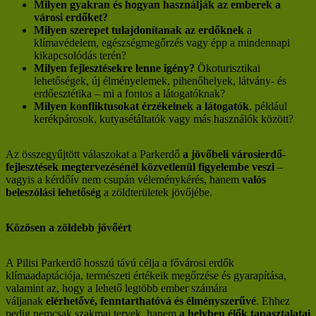
Milyen gyakran és hogyan használják az emberek a
városi erdőket?
Milyen szerepet tulajdonítanak az erdőknek
a
klímavédelem, egészségmegőrzés vagy épp a mindennapi
kikapcsolódás terén?
Milyen fejlesztésekre lenne igény?
Ökoturisztikai
lehetőségek, új élményelemek, pihenőhelyek, látvány- és
erdőesztétika – mi a fontos a látogatóknak?
Milyen konfliktusokat érzékelnek a látogatók
, például
kerékpárosok, kutyasétáltatók vagy más használók között?
Az összegyűjtött válaszokat a Parkerdő
a jövőbeli városierdő-
fejlesztések megtervezésénél közvetlenül figyelembe veszi
–
vagyis a kérdőív nem csupán véleménykérés, hanem
valós
beleszólási lehetőség
a zöldterületek jövőjébe.
Közösen a zöldebb jövőért
A Pilisi Parkerdő hosszú távú célja a fővárosi erdők
klímaadaptációja, természeti értékeik megőrzése és gyarapítása,
valamint az, hogy a lehető legtöbb ember számára
váljanak
elérhetővé, fenntarthatóvá és élményszerűvé
. Ehhez
pedig nemcsak szakmai tervek, hanem
a helyben élők tapasztalatai