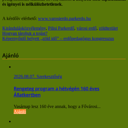
és igényei is nélkülözhetetlenek
.
A kérdőív elérhető:
www.varosierdo.parkerdo.hu
Kirándulás
közvélemény
,
Pilisi Parkerdő
,
városi erdő
,
zöldterület
Bejegyzés
Hogyan tároljuk a tojást?
Képernyőidő helyett „zöld idő” – erdőpedagógus kongresszus
navigáció
Ajánló
2026.08.07.
Szerkesztőség
Rengeteg program a hétvégén 160 éves
Állatkertben
Vasárnap lesz 160 éve annak, hogy a Fővárosi...
Ajánló