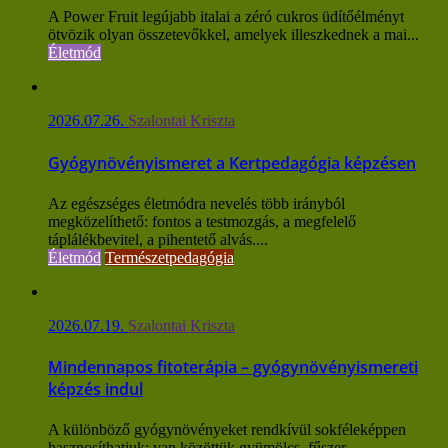
A Power Fruit legújabb italai a zéró cukros üdítőélményt
ötvözik olyan összetevőkkel, amelyek illeszkednek a mai...
Életmód
2026.07.26.
Szalontai Kriszta
Gyógynövényismeret a Kertpedagógia képzésen
Az egészséges életmódra nevelés több irányból
megközelíthető: fontos a testmozgás, a megfelelő
táplálékbevitel, a pihentető alvás....
Életmód
Természetpedagógia
2026.07.19.
Szalontai Kriszta
Mindennapos fitoterápia – gyógynövényismereti
képzés indul
A különböző gyógynövényeket rendkívül sokféleképpen
hasznosíthatjuk: van közöttük gyümölcs, fűszer,