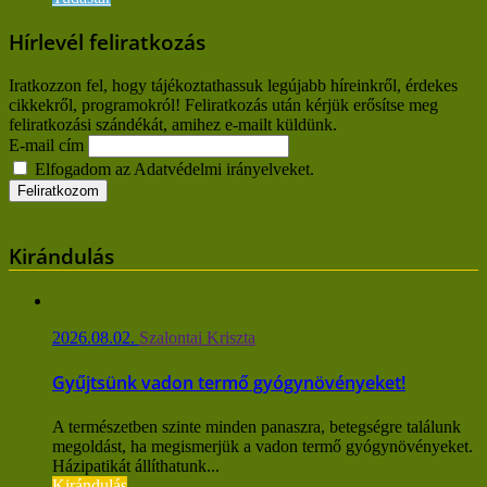
Hírlevél feliratkozás
Iratkozzon fel, hogy tájékoztathassuk legújabb híreinkről, érdekes
cikkekről, programokról! Feliratkozás után kérjük erősítse meg
feliratkozási szándékát, amihez e-mailt küldünk.
E-mail cím
Elfogadom az Adatvédelmi irányelveket.
Kirándulás
2026.08.02.
Szalontai Kriszta
Gyűjtsünk vadon termő gyógynövényeket!
A természetben szinte minden panaszra, betegségre találunk
megoldást, ha megismerjük a vadon termő gyógynövényeket.
Házipatikát állíthatunk...
Kirándulás