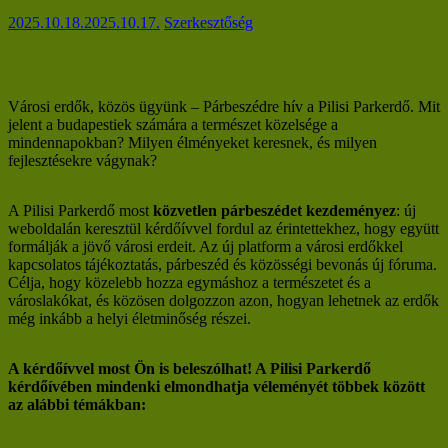
2025.10.18.
2025.10.17.
Szerkesztőség
Városi erdők, közös ügyünk – Párbeszédre hív a Pilisi Parkerdő. Mit
jelent a budapestiek számára a természet közelsége a
mindennapokban? Milyen élményeket keresnek, és milyen
fejlesztésekre vágynak?
A Pilisi Parkerdő most
közvetlen párbeszédet kezdeményez
: új
weboldalán keresztül kérdőívvel fordul az érintettekhez, hogy együtt
formálják a jövő városi erdeit. Az új platform a városi erdőkkel
kapcsolatos tájékoztatás, párbeszéd és közösségi bevonás új fóruma.
Célja, hogy közelebb hozza egymáshoz a természetet és a
városlakókat, és közösen dolgozzon azon, hogyan lehetnek az erdők
még inkább a helyi életminőség részei.
A kérdőívvel most Ön is beleszólhat! A Pilisi Parkerdő
kérdőívében mindenki elmondhatja véleményét többek között
az alábbi témákban: