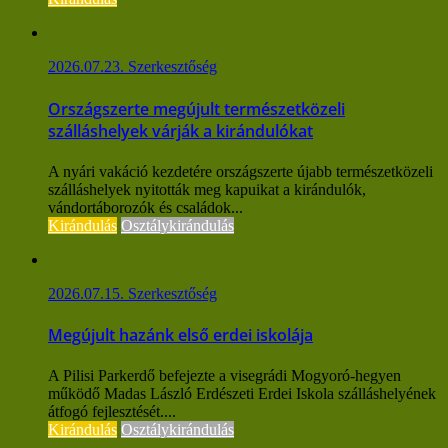
2026.07.23.
Szerkesztőség
Országszerte megújult természetközeli
szálláshelyek várják a kirándulókat
A nyári vakáció kezdetére országszerte újabb természetközeli
szálláshelyek nyitották meg kapuikat a kirándulók,
vándortáborozók és családok...
Kirándulás
Osztálykirándulás
2026.07.15.
Szerkesztőség
Megújult hazánk első erdei iskolája
A Pilisi Parkerdő befejezte a visegrádi Mogyoró-hegyen
működő Madas László Erdészeti Erdei Iskola szálláshelyének
átfogó fejlesztését....
Kirándulás
Osztálykirándulás