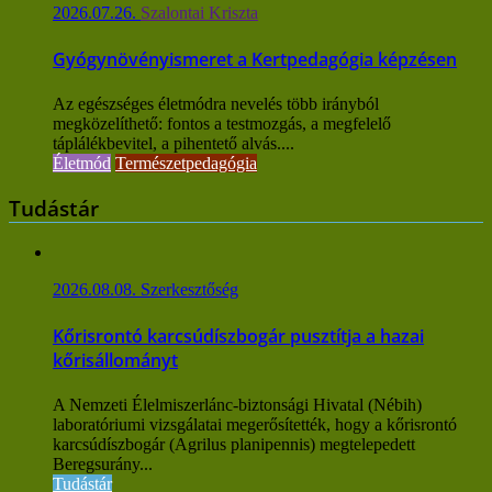
2026.07.26.
Szalontai Kriszta
Gyógynövényismeret a Kertpedagógia képzésen
Az egészséges életmódra nevelés több irányból
megközelíthető: fontos a testmozgás, a megfelelő
táplálékbevitel, a pihentető alvás....
Életmód
Természetpedagógia
Tudástár
2026.08.08.
Szerkesztőség
Kőrisrontó karcsúdíszbogár pusztítja a hazai
kőrisállományt
A Nemzeti Élelmiszerlánc-biztonsági Hivatal (Nébih)
laboratóriumi vizsgálatai megerősítették, hogy a kőrisrontó
karcsúdíszbogár (Agrilus planipennis) megtelepedett
Beregsurány...
Tudástár