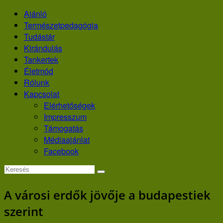
Skip
Ajánló
to
Természetpedagógia
content
Tudástár
Kirándulás
Tankertek
Életmód
Rólunk
Kapcsolat
Elérhetőségek
Impresszum
Támogatás
Médiaajánlat
Facebook
A városi erdők jövője a budapestiek
szerint