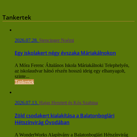
Tankertek
2026.07.28.
Stencinger Noémi
Egy iskolakert négy évszaka Máriakálnokon
A Móra Ferenc Általános Iskola Máriakálnoki Telephelyén,
az iskolaudvar hátsó részén hosszú ideig egy elhanyagolt,
szinte...
Tankertek
2026.07.13.
Hajas Henriett és Kós Szabina
Zöld csodakert kialakítása a Balatonboglári
Hétszínvirág Óvodában
A WonderWorks Alapítvány a Balatonboglári Hétszínvirág