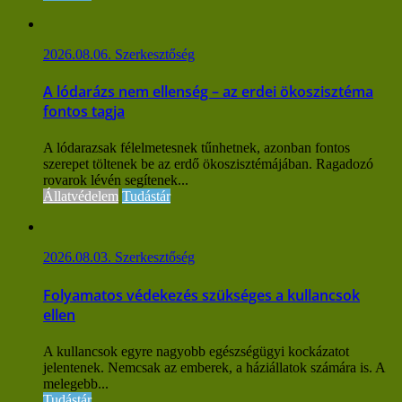
2026.08.06.
Szerkesztőség
A lódarázs nem ellenség – az erdei ökoszisztéma
fontos tagja
A lódarazsak félelmetesnek tűnhetnek, azonban fontos
szerepet töltenek be az erdő ökoszisztémájában. Ragadozó
rovarok lévén segítenek...
Állatvédelem
Tudástár
2026.08.03.
Szerkesztőség
Folyamatos védekezés szükséges a kullancsok
ellen
A kullancsok egyre nagyobb egészségügyi kockázatot
jelentenek. Nemcsak az emberek, a háziállatok számára is. A
melegebb...
Tudástár