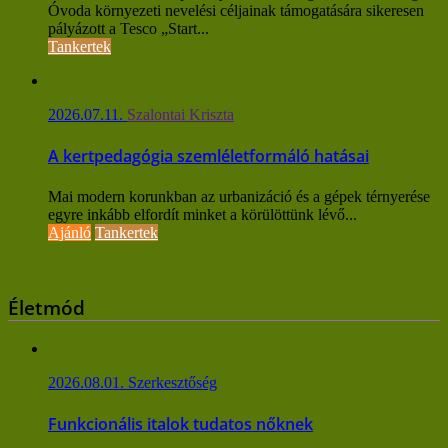
Óvoda környezeti nevelési céljainak támogatására sikeresen
pályázott a Tesco „Start...
Tankertek
2026.07.11.
Szalontai Kriszta
A kertpedagógia szemléletformáló hatásai
Mai modern korunkban az urbanizáció és a gépek térnyerése
egyre inkább elfordít minket a körülöttünk lévő...
Ajánló
Tankertek
Életmód
2026.08.01.
Szerkesztőség
Funkcionális italok tudatos nőknek