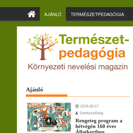
Skip
to
AJÁNLÓ
TERMÉSZETPEDAGÓGIA
content
Ajánló
2026.08.07.
Szerkesztőség
Rengeteg program a
hétvégén 160 éves
Állatkertben