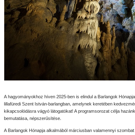
A hagyományokhoz híven 2025-ben is elindul a Barlangok Hónapja
lillafüredi Szent István-barlangban, amelynek keretében kedvezmén
kikapcsolódásra vágyó látogatókat! A programsorozat célja hazánk k
bemutatása, népszerűsítése.
A Barlangok Hónapja alkalmából márciusban valamennyi szombat re