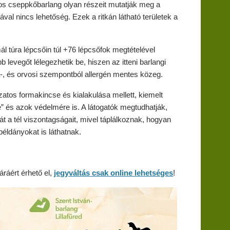
yos cseppkőbarlang olyan részeit mutatják meg a
val nincs lehetőség. Ezek a ritkán látható területek a
l túra lépcsőin túl +76 lépcsőfok megtételével
 levegőt lélegezhetik be, hiszen az itteni barlangi
a-, és orvosi szempontból allergén mentes közeg.
atos formakincse és kialakulása mellett, kiemelt
kre” és azok védelmére is. A látogatók megtudhatják,
át a tél viszontagságait, mivel táplálkoznak, hogyan
példányokat is láthatnak.
ráért érhető el,
jegyváltás csak online lehetséges
!