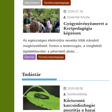
Állatvédelem
Természetpedagógia
2026.07.26.
Szalontai Kriszta
Gyógynövényismeret a
Kertpedagógia
képzésen
Az egészséges életmódra nevelés több irányból
megközelíthető: fontos a testmozgás, a megfelelő
táplálékbevitel, a pihentető alvás....
Életmód
Természetpedagógia
Tudástár
2026.08.08.
Szerkesztőség
Kőrisrontó
karcsúdíszbogár
pusztítja a hazai