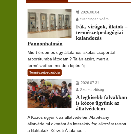
2026.08.04.
Stencinger Noémi
Fák, virágok, illatok –
természetpedagógiai
kalandozás
Pannonhalmán
Miért érdemes egy általános iskolás csoporttal
arborétumba látogatni? Talán azért, mert a
természetben minden lépés új...
Természetpedagógia
2026.07.31.
Szerkesztőség
A legkisebb falvakban
is közös ügyünk az
állatvédelem
A Közös ügyünk az állatvédelem Alapítvány
állatvédelmi oktatást és interaktív foglalkozást tartott
a Baktakéki Körzeti Általános...