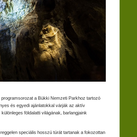
 programsorozat a Bükki Nemzeti Parkhoz tartozó
yes és egyedi ajánlatokkal várják az aktív
ülönleges földalatti világának, barlangjaink
ggelen speciális hosszú túrát tartanak a fokozottan