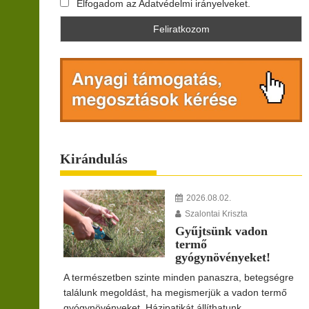
Elfogadom az Adatvédelmi irányelveket.
Kirándulás
2026.08.02.
Szalontai Kriszta
Gyűjtsünk vadon
termő
gyógynövényeket!
A természetben szinte minden panaszra, betegségre
találunk megoldást, ha megismerjük a vadon termő
gyógynövényeket. Házipatikát állíthatunk...