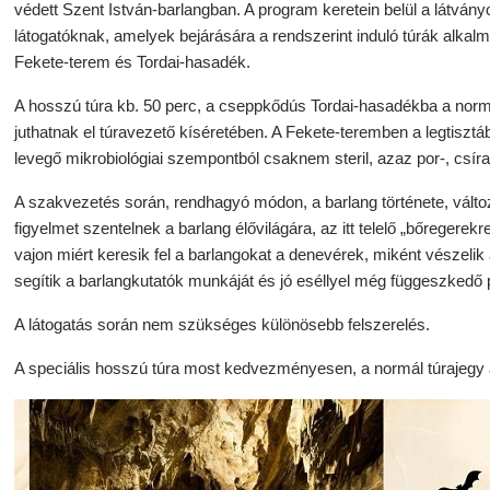
védett Szent István-barlangban. A program keretein belül a látván
látogatóknak, amelyek bejárására a rendszerint induló túrák alkalmá
Fekete-terem és Tordai-hasadék.
A hosszú túra kb. 50 perc, a cseppkődús Tordai-hasadékba a normá
juthatnak el túravezető kíséretében. A Fekete-teremben a legtisztább
levegő mikrobiológiai szempontból csaknem steril, azaz por-, csír
A szakvezetés során, rendhagyó módon, a barlang története, változ
figyelmet szentelnek a barlang élővilágára, az itt telelő „bőregere
vajon miért keresik fel a barlangokat a denevérek, miként vészelik 
segítik a barlangkutatók munkáját és jó eséllyel még függeszkedő 
A látogatás során nem szükséges különösebb felszerelés.
A speciális hosszú túra most kedvezményesen, a normál túrajegy á