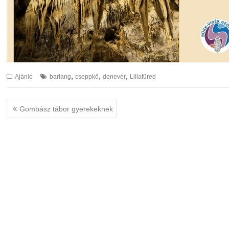
,
,
,
Ajánló
barlang
cseppkő
denevér
Lillafüred
Bejegyzés
Gombász tábor gyerekeknek
navigáció