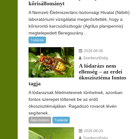
kőrisállományt
A Nemzeti Élelmiszerlánc-biztonsági Hivatal (Nébih)
laboratóriumi vizsgálatai megerősítették, hogy a
kőrisrontó karcsúdíszbogár (Agrilus planipennis)
megtelepedett Beregsurány...
Tudástár
2026.08.06.
Szerkesztőség
A lódarázs nem
ellenség – az erdei
ökoszisztéma fontos
tagja
A lódarazsak félelmetesnek tűnhetnek, azonban
fontos szerepet töltenek be az erdő
ökoszisztémájában. Ragadozó rovarok lévén
segítenek...
Állatvédelem
Tudástár
2026.08.03.
Szerkesztőség