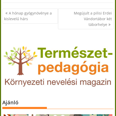
Bejegyzés
A hónap gyógynövénye a
Megújult a pilisi Erdei
navigáció
kislevelű hárs
Vándortábor két
táborhelye
Ajánló