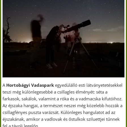
A
Hortobágyi Vadaspark
egyedülálló esti látványetetésekkel
teszi még különlegesebbé a csillagles élményét: séta a
farkasok, sakálok, valamint a róka és a vadmacska kifutóihoz.
Az éjszaka hangjai, a természet neszei még közelebb hozzák a
csillagfényes puszta varázsát. Különleges hangulatot ad az
éjszakának, amikor a vadlovak és őstulkok sziluettjei tűnnek
fel a távoli legelőn.