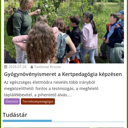
2026.07.26.
Szalontai Kriszta
Gyógynövényismeret a Kertpedagógia képzésen
Az egészséges életmódra nevelés több irányból
megközelíthető: fontos a testmozgás, a megfelelő
táplálékbevitel, a pihentető alvás....
Életmód
Természetpedagógia
Tudástár