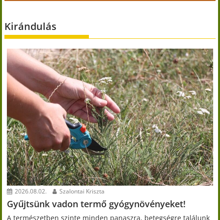
Kirándulás
2026.08.02.
Szalontai Kriszta
Gyűjtsünk vadon termő gyógynövényeket!
A természetben szinte minden panaszra, betegségre találunk