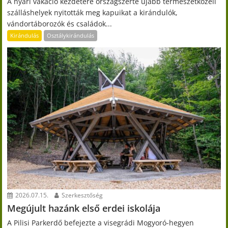
A nyári vakáció kezdetére országszerte újabb természetközeli
szálláshelyek nyitották meg kapuikat a kirándulók,
vándortáborozók és családok...
Kirándulás
Osztálykirándulás
2026.07.15.
Szerkesztőség
Megújult hazánk első erdei iskolája
A Pilisi Parkerdő befejezte a visegrádi Mogyoró-hegyen