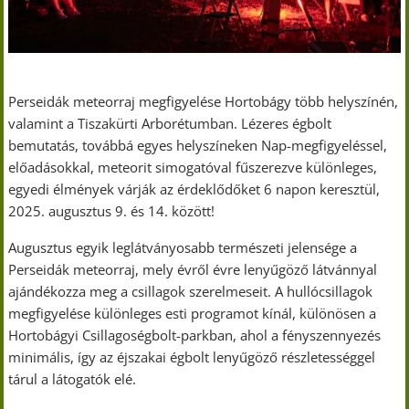
Perseidák meteorraj megfigyelése Hortobágy több helyszínén,
valamint a Tiszakürti Arborétumban. Lézeres égbolt
bemutatás, továbbá egyes helyszíneken Nap-megfigyeléssel,
előadásokkal, meteorit simogatóval fűszerezve különleges,
egyedi élmények várják az érdeklődőket 6 napon keresztül,
2025. augusztus 9. és 14. között!
Augusztus egyik leglátványosabb természeti jelensége a
Perseidák meteorraj, mely évről évre lenyűgöző látvánnyal
ajándékozza meg a csillagok szerelmeseit. A hullócsillagok
megfigyelése különleges esti programot kínál, különösen a
Hortobágyi Csillagoségbolt-parkban, ahol a fényszennyezés
minimális, így az éjszakai égbolt lenyűgöző részletességgel
tárul a látogatók elé.