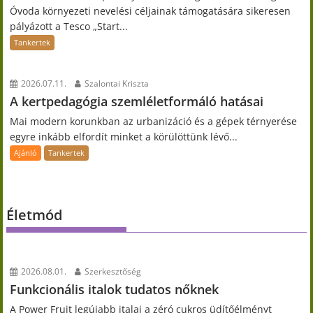
Óvoda környezeti nevelési céljainak támogatására sikeresen
pályázott a Tesco „Start...
Tankertek
2026.07.11.
Szalontai Kriszta
A kertpedagógia szemléletformáló hatásai
Mai modern korunkban az urbanizáció és a gépek térnyerése
egyre inkább elfordít minket a körülöttünk lévő...
Ajánló
Tankertek
Életmód
2026.08.01.
Szerkesztőség
Funkcionális italok tudatos nőknek
A Power Fruit legújabb italai a zéró cukros üdítőélményt