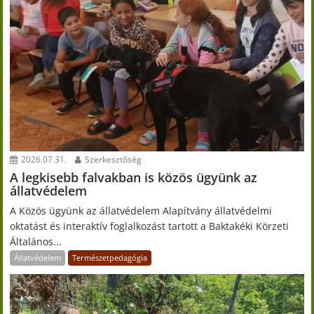
2026.07.31.
Szerkesztőség
A legkisebb falvakban is közös ügyünk az
állatvédelem
A Közös ügyünk az állatvédelem Alapítvány állatvédelmi
oktatást és interaktív foglalkozást tartott a Baktakéki Körzeti
Általános...
Állatvédelem
Természetpedagógia