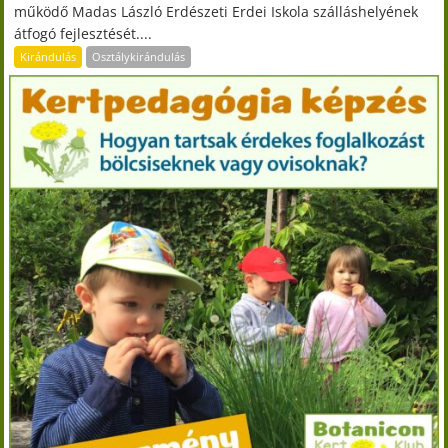
működő Madas László Erdészeti Erdei Iskola szálláshelyének
átfogó fejlesztését....
Kirándulás
Osztálykirándulás