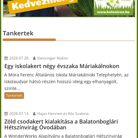
Tankertek
2026.07.28.
Stencinger Noémi
Egy iskolakert négy évszaka Máriakálnokon
A Móra Ferenc Általános Iskola Máriakálnoki Telephelyén, az
iskolaudvar hátsó részén hosszú ideig egy elhanyagolt,
szinte...
Tankertek
2026.07.13.
Hajas Henriett és Kós Szabina
Zöld csodakert kialakítása a Balatonboglári
Hétszínvirág Óvodában
A WonderWorks Alapítvány a Balatonboglári Hétszínvirág