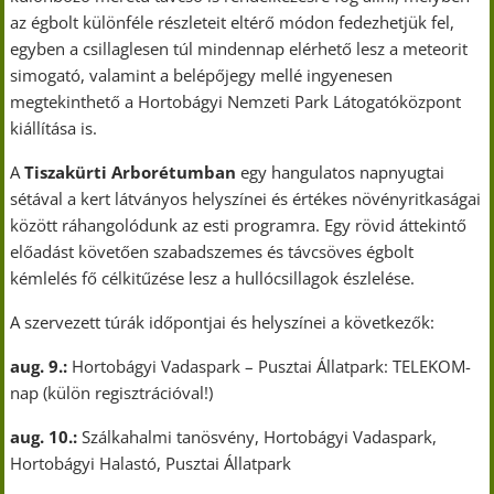
az égbolt különféle részleteit eltérő módon fedezhetjük fel,
egyben a csillaglesen túl mindennap elérhető lesz a meteorit
simogató, valamint a belépőjegy mellé ingyenesen
megtekinthető a Hortobágyi Nemzeti Park Látogatóközpont
kiállítása is.
A
Tiszakürti Arborétumban
egy hangulatos napnyugtai
sétával a kert látványos helyszínei és értékes növényritkaságai
között ráhangolódunk az esti programra. Egy rövid áttekintő
előadást követően szabadszemes és távcsöves égbolt
kémlelés fő célkitűzése lesz a hullócsillagok észlelése.
A szervezett túrák időpontjai és helyszínei a következők:
aug. 9.:
Hortobágyi Vadaspark – Pusztai Állatpark: TELEKOM-
nap (külön regisztrációval!)
aug. 10.:
Szálkahalmi tanösvény, Hortobágyi Vadaspark,
Hortobágyi Halastó, Pusztai Állatpark