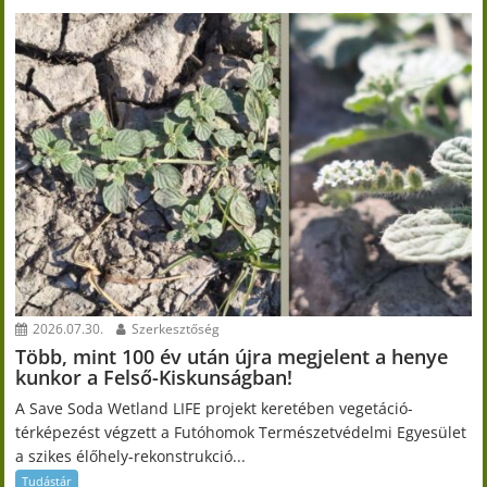
2026.07.30.
Szerkesztőség
Több, mint 100 év után újra megjelent a henye
kunkor a Felső-Kiskunságban!
A Save Soda Wetland LIFE projekt keretében vegetáció-
térképezést végzett a Futóhomok Természetvédelmi Egyesület
a szikes élőhely-rekonstrukció...
Tudástár