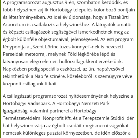
A programsorozat augusztus 9-én, szombaton kezdődik, és
több helyszínen zajlik Hortobágy település különböző pontjain
és létesítményeiben. Az idei év újdonsága, hogy a Tiszakürti
Arborétum is csatlakozik a helyszínekhez. A látogatók amatőr
és képzett csillagászok segítségével ismerkedhetnek meg az
égbolt különféle objektumaival, jelenségeivel. Az esti program
fénypontja a „Szent Lőrinc tüzes könnyei”-nek is nevezett
Perseidák meteorraj, melynek Föld légkörébe lépő és
látványosan elégő elemeit hullócsillagokként érzékelünk.
Napközben pedig speciális eszközzel, az ún. naptávcsővel
tekinthetünk a Nap felszínére, közelebbről is szemügyre véve
központi csillagunk titkait.
A csillagászati programsorozat nyitóeseményének helyszíne a
Hortobágyi Vadaspark. A Hortobágyi Nemzeti Park
Igazgatóság, valamint partnerei a Hortobágyi
Természetvédelmi Nonprofit Kft. és a Terepszemle Stúdió idén
hat helyszínen várja az égbolt csodáit megismerni vágyókat
nemcsak különleges pusztai környezetben, de idén először a