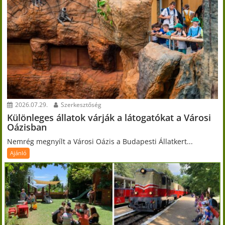
2026.07.29.
Szerkesztőség
Különleges állatok várják a látogatókat a Városi
Oázisban
Nemrég megnyílt a Városi Oázis a Budapesti Állatkert...
Ajánló