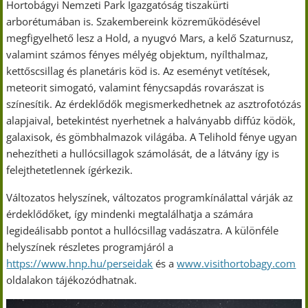
Hortobágyi Nemzeti Park Igazgatóság tiszakürti
arborétumában is. Szakembereink közreműködésével
megfigyelhető lesz a Hold, a nyugvó Mars, a kelő Szaturnusz,
valamint számos fényes mélyég objektum, nyílthalmaz,
kettőscsillag és planetáris köd is. Az eseményt vetítések,
meteorit simogató, valamint fénycsapdás rovarászat is
színesítik. Az érdeklődők megismerkedhetnek az asztrofotózás
alapjaival, betekintést nyerhetnek a halványabb diffúz ködök,
galaxisok, és gömbhalmazok világába. A Telihold fénye ugyan
nehezítheti a hullócsillagok számolását, de a látvány így is
felejthetetlennek ígérkezik.
Változatos helyszínek, változatos programkínálattal várják az
érdeklődőket, így mindenki megtalálhatja a számára
legideálisabb pontot a hullócsillag vadászatra. A különféle
helyszínek részletes programjáról a
https://www.hnp.hu/perseidak
és a
www.visithortobagy.com
oldalakon tájékozódhatnak.