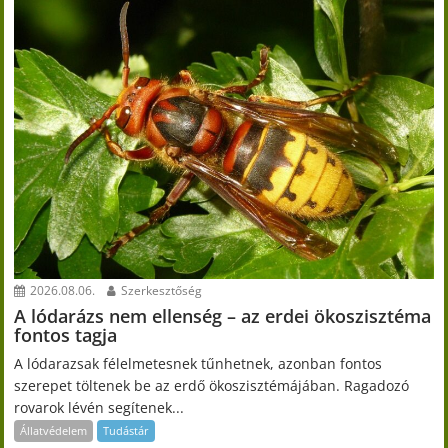
2026.08.06.
Szerkesztőség
A lódarázs nem ellenség – az erdei ökoszisztéma
fontos tagja
A lódarazsak félelmetesnek tűnhetnek, azonban fontos
szerepet töltenek be az erdő ökoszisztémájában. Ragadozó
rovarok lévén segítenek...
Állatvédelem
Tudástár