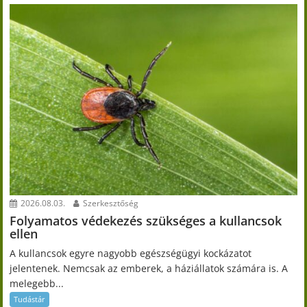
2026.08.03.
Szerkesztőség
Folyamatos védekezés szükséges a kullancsok
ellen
A kullancsok egyre nagyobb egészségügyi kockázatot
jelentenek. Nemcsak az emberek, a háziállatok számára is. A
melegebb...
Tudástár