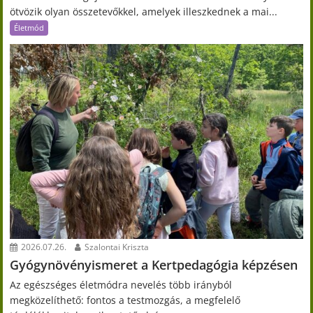
ötvözik olyan összetevőkkel, amelyek illeszkednek a mai...
Életmód
2026.07.26.
Szalontai Kriszta
Gyógynövényismeret a Kertpedagógia képzésen
Az egészséges életmódra nevelés több irányból
megközelíthető: fontos a testmozgás, a megfelelő