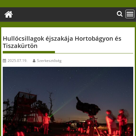
Skip
to
content
Hullócsillagok éjszakája Hortobágyon és
Tiszakürtön
2025.07.19.
Szerkesztőség