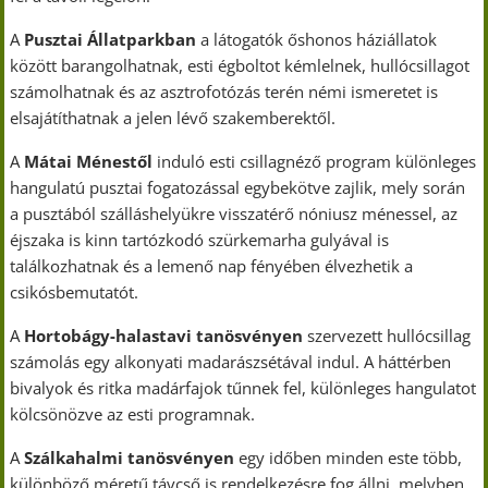
A
Pusztai Állatparkban
a látogatók őshonos háziállatok
között barangolhatnak, esti égboltot kémlelnek, hullócsillagot
számolhatnak és az asztrofotózás terén némi ismeretet is
elsajátíthatnak a jelen lévő szakemberektől.
A
Mátai Ménestől
induló esti csillagnéző program különleges
hangulatú pusztai fogatozással egybekötve zajlik, mely során
a pusztából szálláshelyükre visszatérő nóniusz ménessel, az
éjszaka is kinn tartózkodó szürkemarha gulyával is
találkozhatnak és a lemenő nap fényében élvezhetik a
csikósbemutatót.
A
Hortobágy-halastavi tanösvényen
szervezett hullócsillag
számolás egy alkonyati madarászsétával indul. A háttérben
bivalyok és ritka madárfajok tűnnek fel, különleges hangulatot
kölcsönözve az esti programnak.
A
Szálkahalmi tanösvényen
egy időben minden este több,
különböző méretű távcső is rendelkezésre fog állni, melyben