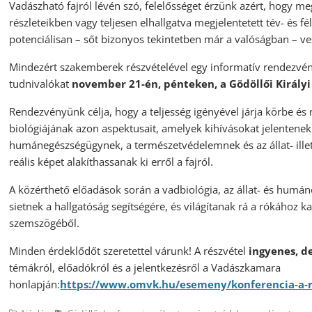
Vadászható fajról lévén szó, felelősséget érzünk azért, hogy m
részleteikben vagy teljesen elhallgatva megjelentetett tév- és f
potenciálisan – sőt bizonyos tekintetben már a valóságban – ves
Mindezért szakemberek részvételével egy informatív rendezvé
tudnivalókat
november 21-én, pénteken, a Gödöllői Királyi
Rendezvényünk célja, hogy a teljesség igényével járja körbe és
biológiájának azon aspektusait, amelyek kihívásokat jelentenek
humánegészségügynek, a természetvédelemnek és az állat- ille
reális képet alakíthassanak ki erről a fajról.
A közérthető előadások során a vadbiológia, az állat- és hum
sietnek a hallgatóság segítségére, és világítanak rá a rókához k
szemszögéből.
Minden érdeklődőt szeretettel várunk! A részvétel
ingyenes, de
témákról, előadókról és a jelentkezésről a Vadászkamara
honlapján:
https://www.omvk.hu/esemeny/konferencia-a-r