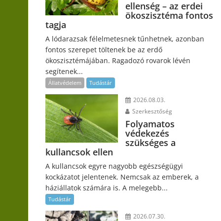
ellenség – az erdei
ökoszisztéma fontos
tagja
A lódarazsak félelmetesnek tűnhetnek, azonban
fontos szerepet töltenek be az erdő
ökoszisztémájában. Ragadozó rovarok lévén
segítenek...
Állatvédelem
Tudástár
2026.08.03.
Szerkesztőség
Folyamatos
védekezés
szükséges a
kullancsok ellen
A kullancsok egyre nagyobb egészségügyi
kockázatot jelentenek. Nemcsak az emberek, a
háziállatok számára is. A melegebb...
Tudástár
2026.07.30.