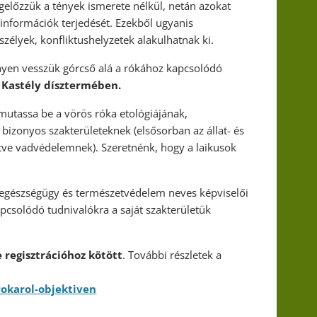
egelőzzük a tények ismerete nélkül, netán azokat
élinformációk terjedését. Ezekből ugyanis
zélyek, konfliktushelyzetek alakulhatnak ki.
nyen vesszük górcső alá a rókához kapcsolódó
 Kastély dísztermében.
 mutassa be a vörös róka etológiájának,
 bizonyos szakterületeknek (elsősorban az állat- és
tve vadvédelemnek). Szeretnénk, hogy a laikusok
ánegészségügy és természetvédelem neves képviselői
apcsolódó tudnivalókra a saját szakterületük
 regisztrációhoz kötött
. További részletek a
okarol-objektiven