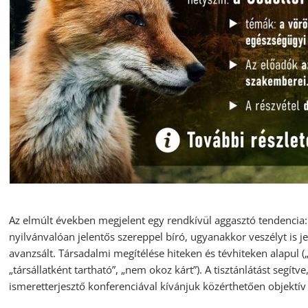
Az elmúlt években megjelent egy rendkívül aggasztó tendencia:
nyilvánvalóan jelentős szereppel bíró, ugyanakkor veszélyt is j
avanzsált. Társadalmi megítélése hiteken és tévhiteken alapul (
„társállatként tartható”, „nem okoz kárt”). A tisztánlátást segít
ismeretterjesztő konferenciával kívánjuk közérthetően objektí