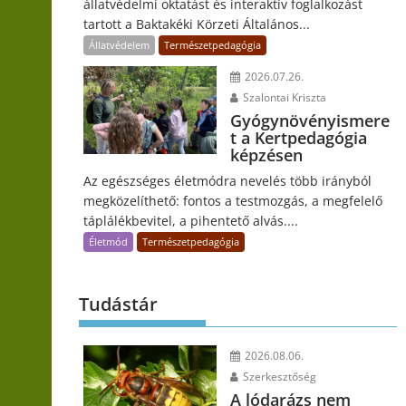
állatvédelmi oktatást és interaktív foglalkozást
tartott a Baktakéki Körzeti Általános...
Állatvédelem
Természetpedagógia
2026.07.26.
Szalontai Kriszta
Gyógynövényismere
t a Kertpedagógia
képzésen
Az egészséges életmódra nevelés több irányból
megközelíthető: fontos a testmozgás, a megfelelő
táplálékbevitel, a pihentető alvás....
Életmód
Természetpedagógia
Tudástár
2026.08.06.
Szerkesztőség
A lódarázs nem