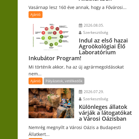
Vasárnap lesz 160 éve annak, hogy a Fővárosi...
Ajánló
2026.08.05.
Szerkesztőség
Indul az első hazai
Agroökológiai Élő
Laboratórium
Inkubátor Program!
Mi történik akkor, ha az új agrármegoldásokat
nem...
Ajánló
Pályázatok, vetélkedők
2026.07.29.
Szerkesztőség
Különleges állatok
várják a látogatókat
a Városi Oázisban
Nemrég megnyílt a Városi Oázis a Budapesti
Állatkert...