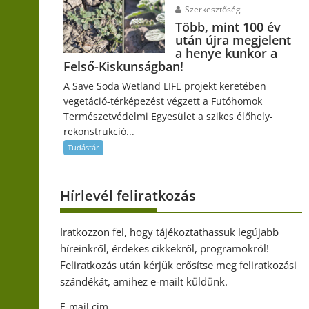
Szerkesztőség
Több, mint 100 év
után újra megjelent
a henye kunkor a
Felső-Kiskunságban!
A Save Soda Wetland LIFE projekt keretében
vegetáció-térképezést végzett a Futóhomok
Természetvédelmi Egyesület a szikes élőhely-
rekonstrukció...
Tudástár
Hírlevél feliratkozás
Iratkozzon fel, hogy tájékoztathassuk legújabb
híreinkről, érdekes cikkekről, programokról!
Feliratkozás után kérjük erősítse meg feliratkozási
szándékát, amihez e-mailt küldünk.
E-mail cím