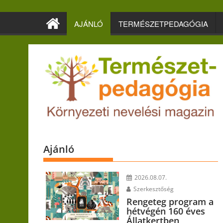
Skip
to
AJÁNLÓ
TERMÉSZETPEDAGÓGIA
content
Ajánló
2026.08.07.
Szerkesztőség
Rengeteg program a
hétvégén 160 éves
Állatkertben