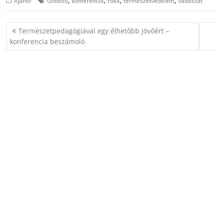
,
,
,
,
Ajánló
Gödöllő
konferencia
róka
természetvédelem
vadászat
Bejegyzés
Természetpedagógiával egy élhetőbb jövőért –
navigáció
konferencia beszámoló