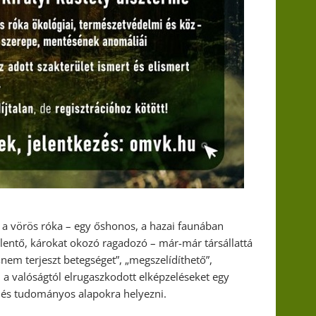
 a vörös róka – egy őshonos, a hazai faunában
elentő, károkat okozó ragadozó – már-már társállattá
„nem terjeszt betegséget”, „megszelídíthető”,
ve, a valóságtól elrugaszkodott elképzeléseket egy
v és tudományos alapokra helyezni.