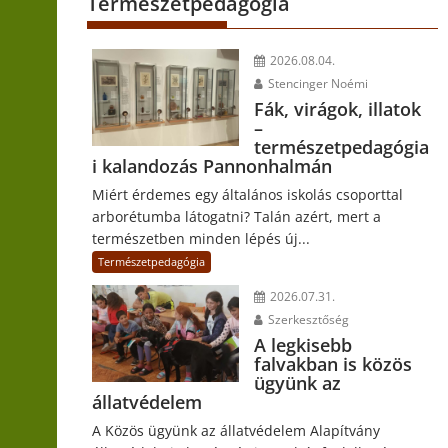
Természetpedagógia
2026.08.04.
Stencinger Noémi
Fák, virágok, illatok
–
természetpedagógia
i kalandozás Pannonhalmán
Miért érdemes egy általános iskolás csoporttal
arborétumba látogatni? Talán azért, mert a
természetben minden lépés új...
Természetpedagógia
2026.07.31.
Szerkesztőség
A legkisebb
falvakban is közös
ügyünk az
állatvédelem
A Közös ügyünk az állatvédelem Alapítvány