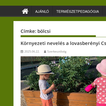
Skip
to
AJÁNLÓ
TERMÉSZETPEDAGÓGIA
content
Címke:
bölcsi
Környezeti nevelés a lovasberényi C
2025.06.22.
Szerkesztőség