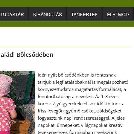
TUDÁSTÁR
KIRÁNDULÁS
TANKERTEK
ÉLETMÓD
saládi Bölcsődében
Idén nyílt bölcsődénkben is fontosnak
tartjuk a legfiatalabbaknál is megalapozható
környezettudatos magatartás formálását, a
fenntarthatóságra nevelést. Az 1-3 éves
korosztályú gyerekekkel sok időt töltünk a
friss levegőn, gyümölcsöket, zöldségeket
fogyasztunk napi rendszerességgel. A jeles
napokat, ünnepeket, világnapokat kreatív
tevékenységek formájában igyekszünk