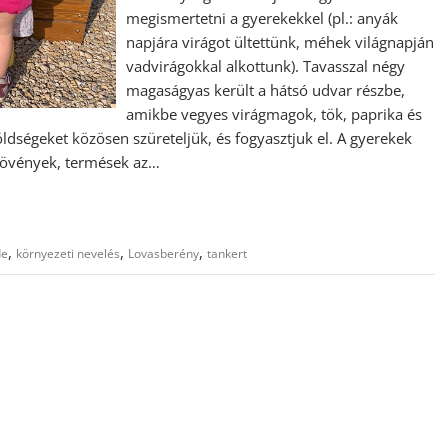
megismertetni a gyerekekkel (pl.: anyák
napjára virágot ültettünk, méhek világnapján
vadvirágokkal alkottunk). Tavasszal négy
magaságyas került a hátsó udvar részbe,
amikbe vegyes virágmagok, tök, paprika és
ldségeket közösen szüreteljük, és fogyasztjuk el. A gyerekek
növények, termések az…
,
,
,
de
környezeti nevelés
Lovasberény
tankert