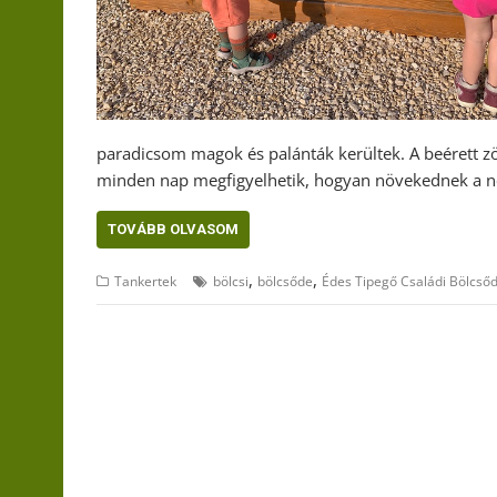
paradicsom magok és palánták kerültek. A beérett zö
minden nap megfigyelhetik, hogyan növekednek a 
TOVÁBB OLVASOM
,
,
Tankertek
bölcsi
bölcsőde
Édes Tipegő Családi Bölcső