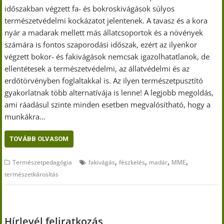
időszakban végzett fa- és bokroskivágások súlyos
természetvédelmi kockázatot jelentenek. A tavasz és a kora
nyár a madarak mellett más állatcsoportok és a növények
számára is fontos szaporodási időszak, ezért az ilyenkor
végzett bokor- és fakivágások nemcsak igazolhatatlanok, de
ellentétesek a természetvédelmi, az állatvédelmi és az
erdőtörvényben foglaltakkal is. Az ilyen természetpusztító
gyakorlatnak több alternatívája is lenne! A legjobb megoldás,
ami ráadásul szinte minden esetben megvalósítható, hogy a
munkákra…
TOVÁBB OLVASOM
,
,
,
,
Természetpedagógia
fakivágás
fészkelés
madár
MME
természetkárosítás
Hírlevél feliratkozás