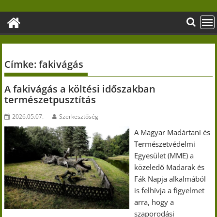
Skip
to
content
Címke:
fakivágás
A fakivágás a költési időszakban
természetpusztítás
2026.05.07.
Szerkesztőség
A Magyar Madártani és
Természetvédelmi
Egyesület (MME) a
közeledő Madarak és
Fák Napja alkalmából
is felhívja a figyelmet
arra, hogy a
szaporodási