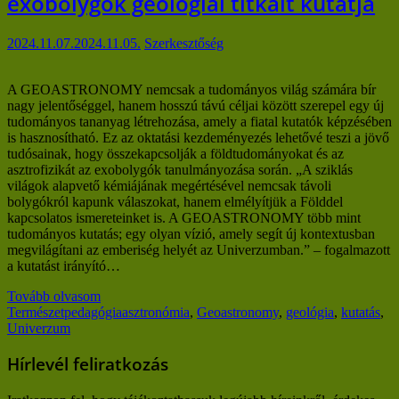
exobolygók geológiai titkait kutatja
2024.11.07.
2024.11.05.
Szerkesztőség
A GEOASTRONOMY nemcsak a tudományos világ számára bír
nagy jelentőséggel, hanem hosszú távú céljai között szerepel egy új
tudományos tananyag létrehozása, amely a fiatal kutatók képzésében
is hasznosítható. Ez az oktatási kezdeményezés lehetővé teszi a jövő
tudósainak, hogy összekapcsolják a földtudományokat és az
asztrofizikát az exobolygók tanulmányozása során. „A sziklás
világok alapvető kémiájának megértésével nemcsak távoli
bolygókról kapunk válaszokat, hanem elmélyítjük a Földdel
kapcsolatos ismereteinket is. A GEOASTRONOMY több mint
tudományos kutatás; egy olyan vízió, amely segít új kontextusban
megvilágítani az emberiség helyét az Univerzumban.” – fogalmazott
a kutatást irányító…
Tovább olvasom
Természetpedagógia
asztronómia
,
Geoastronomy
,
geológia
,
kutatás
,
Univerzum
Hírlevél feliratkozás