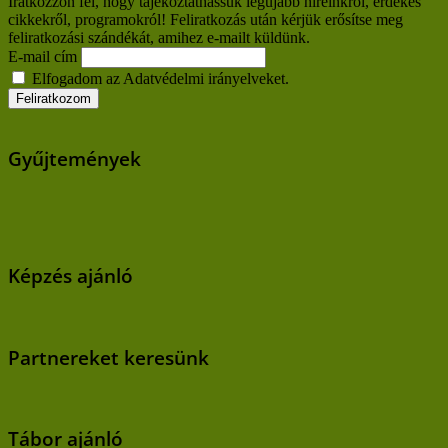
Iratkozzon fel, hogy tájékoztathassuk legújabb híreinkről, érdekes
cikkekről, programokról! Feliratkozás után kérjük erősítse meg
feliratkozási szándékát, amihez e-mailt küldünk.
E-mail cím
Elfogadom az Adatvédelmi irányelveket.
Gyűjtemények
Képzés ajánló
Partnereket keresünk
Tábor ajánló