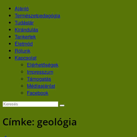
Skip
Ajánló
to
Természetpedagógia
content
Tudástár
Kirándulás
Tankertek
Életmód
Rólunk
Kapcsolat
Elérhetőségek
Impresszum
Támogatás
Médiaajánlat
Facebook
Címke:
geológia