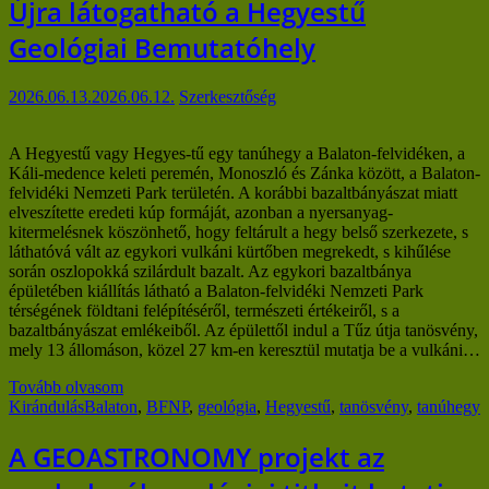
Újra látogatható a Hegyestű
Geológiai Bemutatóhely
2026.06.13.
2026.06.12.
Szerkesztőség
A Hegyestű vagy Hegyes-tű egy tanúhegy a Balaton-felvidéken, a
Káli-medence keleti peremén, Monoszló és Zánka között, a Balaton-
felvidéki Nemzeti Park területén. A korábbi bazaltbányászat miatt
elveszítette eredeti kúp formáját, azonban a nyersanyag-
kitermelésnek köszönhető, hogy feltárult a hegy belső szerkezete, s
láthatóvá vált az egykori vulkáni kürtőben megrekedt, s kihűlése
során oszlopokká szilárdult bazalt. Az egykori bazaltbánya
épületében kiállítás látható a Balaton-felvidéki Nemzeti Park
térségének földtani felépítéséről, természeti értékeiről, s a
bazaltbányászat emlékeiből. Az épülettől indul a Tűz útja tanösvény,
mely 13 állomáson, közel 27 km-en keresztül mutatja be a vulkáni…
Tovább olvasom
Kirándulás
Balaton
,
BFNP
,
geológia
,
Hegyestű
,
tanösvény
,
tanúhegy
A GEOASTRONOMY projekt az