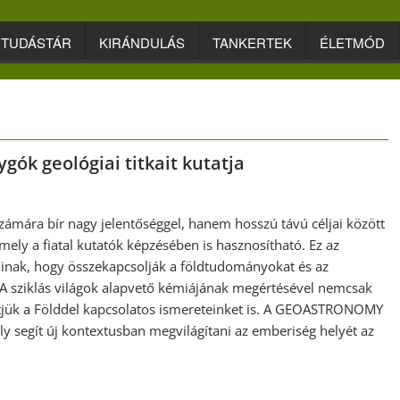
TUDÁSTÁR
KIRÁNDULÁS
TANKERTEK
ÉLETMÓD
k geológiai titkait kutatja
ra bír nagy jelentőséggel, hanem hosszú távú céljai között
ely a fiatal kutatók képzésében is hasznosítható. Ez az
ainak, hogy összekapcsolják a földtudományokat és az
„A sziklás világok alapvető kémiájának megértésével nemcsak
ítjük a Földdel kapcsolatos ismereteinket is. A GEOASTRONOMY
y segít új kontextusban megvilágítani az emberiség helyét az