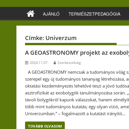
Skip
to
AJÁNLÓ
TERMÉSZETPEDAGÓGIA
content
Címke:
Univerzum
A GEOASTRONOMY projekt az exobolygó
2024.11.07.
Szerkesztőség
A GEOASTRONOMY nemcsak a tudományos világ számá
szerepel egy új tudományos tananyag létrehozása, am
oktatási kezdeményezés lehetővé teszi a jövő tudós
asztrofizikát az exobolygók tanulmányozása során. 
távoli bolygókról kapunk válaszokat, hanem elmély
több mint tudományos kutatás; egy olyan vízió, amel
Univerzumban.” – fogalmazott a kutatást irányító…
TOVÁBB OLVASOM