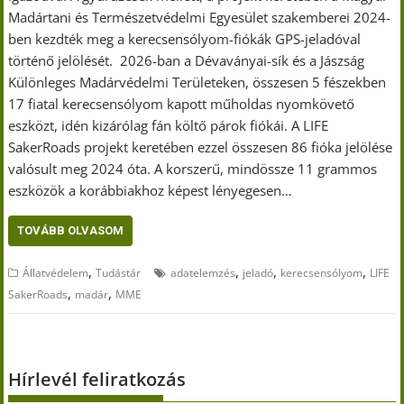
Madártani és Természetvédelmi Egyesület szakemberei 2024-
ben kezdték meg a kerecsensólyom-fiókák GPS-jeladóval
történő jelölését. 2026-ban a Dévaványai-sík és a Jászság
Különleges Madárvédelmi Területeken, összesen 5 fészekben
17 fiatal kerecsensólyom kapott műholdas nyomkövető
eszközt, idén kizárólag fán költő párok fiókái. A LIFE
SakerRoads projekt keretében ezzel összesen 86 fióka jelölése
valósult meg 2024 óta. A korszerű, mindössze 11 grammos
eszközök a korábbiakhoz képest lényegesen…
TOVÁBB OLVASOM
,
,
,
,
Állatvédelem
Tudástár
adatelemzés
jeladó
kerecsensólyom
LIFE
,
,
SakerRoads
madár
MME
Hírlevél feliratkozás