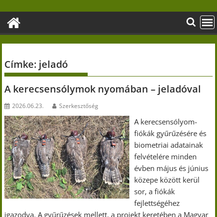
Skip
to
content
Címke:
jeladó
A kerecsensólymok nyomában – jeladóval
2026.06.23.
Szerkesztőség
A kerecsensólyom-
fiókák gyűrűzésére és
biometriai adatainak
felvételére minden
évben május és június
közepe között kerül
sor, a fiókák
fejlettségéhez
igazodva. A gyűrűzések mellett, a projekt keretében a Magyar