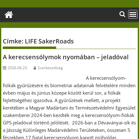
Skip
to
content
Címke:
LIFE SakerRoads
A kerecsensólymok nyomában – jeladóval
2026.06.23.
Szerkesztőség
A kerecsensólyom-
fiókák gyűrűzésére és biometriai adatainak felvételére minden
évben május és június közepe között kerül sor, a fiókák
fejlettségéhez igazodva. A gyűrűzések mellett, a projekt
keretében a Magyar Madártani és Természetvédelmi Egyesület
szakemberei 2024-ben kezdték meg a kerecsensólyom-fiókák
GPS-jeladóval történő jelölését. 2026-ban a Dévaványai-sík és
a Jászság Különleges Madárvédelmi Területeken, összesen 5
fészekben 17 fiatal kerecsensólyom kapott műholdas