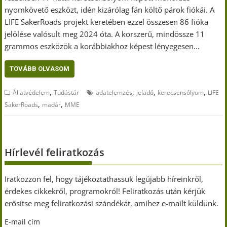
nyomkövető eszközt, idén kizárólag fán költő párok fiókái. A
LIFE SakerRoads projekt keretében ezzel összesen 86 fióka
jelölése valósult meg 2024 óta. A korszerű, mindössze 11
grammos eszközök a korábbiakhoz képest lényegesen…
TOVÁBB OLVASOM
,
,
,
,
Állatvédelem
Tudástár
adatelemzés
jeladó
kerecsensólyom
LIFE
,
,
SakerRoads
madár
MME
Hírlevél feliratkozás
Iratkozzon fel, hogy tájékoztathassuk legújabb híreinkről,
érdekes cikkekről, programokról! Feliratkozás után kérjük
erősítse meg feliratkozási szándékát, amihez e-mailt küldünk.
E-mail cím