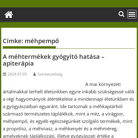
Skip
to
content
Címke:
méhpempő
A méhtermékek gyógyító hatása –
apiterápia
2024.07.05.
Szerkesztőség
A mai környezeti
ártalmakkal terhelt életünkben egyre inkább szükségessé válik
a régi hagyományok átértékelése a mindennapi életünkben és
a gyógyászatban egyaránt. Ide tartoznak a méhkaptárból
származó természetes táplálékok, mint a méz, a virágpor,
méhpempő, és egyéb egészségünket szolgáló termékek, mint
a propolisz, a méhviasz, a méhkenyér és a méhméreg,
amelyeknek táplálkozási, illetve gyógyászati értéke a