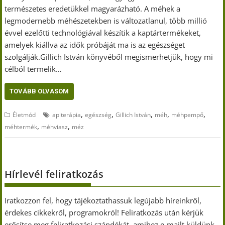
természetes eredetükkel magyarázható. A méhek a
legmodernebb méhészetekben is változatlanul, több millió
évvel ezelőtti technológiával készítik a kaptártermékeket,
amelyek kiállva az idők próbáját ma is az egészséget
szolgálják.Gillich István könyvéből megismerhetjük, hogy mi
célból termelik…
TOVÁBB OLVASOM
,
,
,
,
,
Életmód
apiterápia
egészség
Gillich István
méh
méhpempő
,
,
méhtermék
méhviasz
méz
Hírlevél feliratkozás
Iratkozzon fel, hogy tájékoztathassuk legújabb híreinkről,
érdekes cikkekről, programokról! Feliratkozás után kérjük
erősítse meg feliratkozási szándékát, amihez e-mailt küldünk.