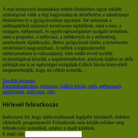
A mai környezeti ártalmakkal terhelt életünkben egyre inkább
szükségessé válik a régi hagyományok átértékelése a mindennapi
életünkben és a gyógyászatban egyaránt. Ide tartoznak a
méhkaptárból származó természetes táplálékok, mint a méz, a
virágpor, méhpempő, és egyéb egészségünket szolgáló termékek,
mint a propolisz, a méhviasz, a méhkenyér és a méhméreg,
amelyeknek táplálkozási, illetve gyógyászati értéke a természetes
eredetükkel magyarázható. A méhek a legmodernebb
méhészetekben is változatlanul, több millió évvel ezelőtti
technológiával készítik a kaptártermékeket, amelyek kiállva az idők
próbáját ma is az egészséget szolgálják.Gillich István könyvéből
megismerhetjük, hogy mi célból termelik…
Tovább olvasom
Életmód
apiterápia
,
egészség
,
Gillich István
,
méh
,
méhpempő
,
méhtermék
,
méhviasz
,
méz
Hírlevél feliratkozás
Iratkozzon fel, hogy tájékoztathassuk legújabb híreinkről, érdekes
cikkekről, programokról! Feliratkozás után kérjük erősítse meg
feliratkozási szándékát, amihez e-mailt küldünk.
E-mail cím