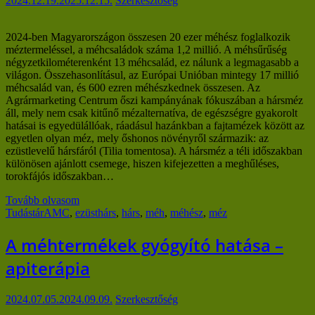
2024.12.19.
2025.12.15.
Szerkesztőség
2024-ben Magyarországon összesen 20 ezer méhész foglalkozik
méztermeléssel, a méhcsaládok száma 1,2 millió. A méhsűrűség
négyzetkilométerenként 13 méhcsalád, ez nálunk a legmagasabb a
világon. Összehasonlításul, az Európai Unióban mintegy 17 millió
méhcsalád van, és 600 ezren méhészkednek összesen. Az
Agrármarketing Centrum őszi kampányának fókuszában a hársméz
áll, mely nem csak kitűnő mézalternatíva, de egészségre gyakorolt
hatásai is egyedülállóak, ráadásul hazánkban a fajtamézek között az
egyetlen olyan méz, mely őshonos növényről származik: az
ezüstlevelű hársfáról (Tilia tomentosa). A hársméz a téli időszakban
különösen ajánlott csemege, hiszen kifejezetten a meghűléses,
torokfájós időszakban…
Tovább olvasom
Tudástár
AMC
,
ezüsthárs
,
hárs
,
méh
,
méhész
,
méz
A méhtermékek gyógyító hatása –
apiterápia
2024.07.05.
2024.09.09.
Szerkesztőség