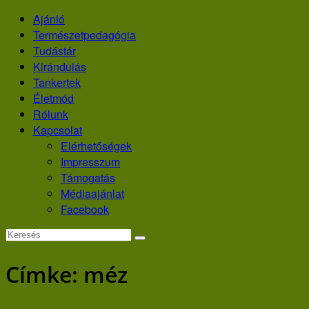
Skip
Ajánló
to
Természetpedagógia
content
Tudástár
Kirándulás
Tankertek
Életmód
Rólunk
Kapcsolat
Elérhetőségek
Impresszum
Támogatás
Médiaajánlat
Facebook
Címke:
méz