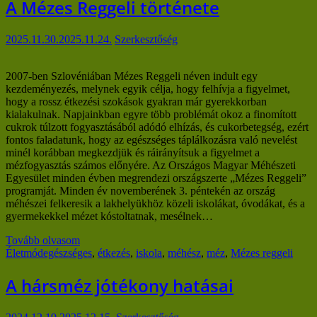
A Mézes Reggeli története
2025.11.30.
2025.11.24.
Szerkesztőség
2007-ben Szlovéniában Mézes Reggeli néven indult egy
kezdeményezés, melynek egyik célja, hogy felhívja a figyelmet,
hogy a rossz étkezési szokások gyakran már gyerekkorban
kialakulnak. Napjainkban egyre több problémát okoz a finomított
cukrok túlzott fogyasztásából adódó elhízás, és cukorbetegség, ezért
fontos faladatunk, hogy az egészséges táplálkozásra való nevelést
minél korábban megkezdjük és ráirányítsuk a figyelmet a
mézfogyasztás számos előnyére. Az Országos Magyar Méhészeti
Egyesület minden évben megrendezi országszerte „Mézes Reggeli”
programját. Minden év novemberének 3. péntekén az ország
méhészei felkeresik a lakhelyükhöz közeli iskolákat, óvodákat, és a
gyermekekkel mézet kóstoltatnak, mesélnek…
Tovább olvasom
Életmód
egészséges
,
étkezés
,
iskola
,
méhész
,
méz
,
Mézes reggeli
A hársméz jótékony hatásai