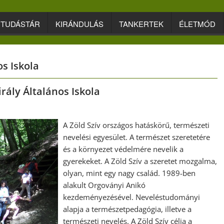
TUDÁSTÁR
KIRÁNDULÁS
TANKERTEK
ÉLETMÓD
s Iskola
rály Általános Iskola
A Zöld Szív országos hatáskörű, természeti
nevelési egyesület. A természet szeretetére
és a környezet védelmére nevelik a
gyerekeket. A Zöld Szív a szeretet mozgalma,
olyan, mint egy nagy család. 1989-ben
alakult Orgoványi Anikó
kezdeményezésével. Neveléstudományi
alapja a természetpedagógia, illetve a
természeti nevelés. A Zöld Szív célja a