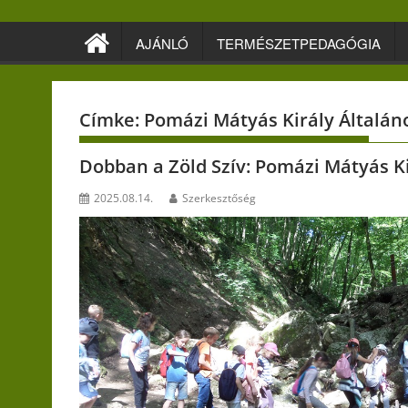
Skip
to
AJÁNLÓ
TERMÉSZETPEDAGÓGIA
content
Címke:
Pomázi Mátyás Király Általáno
Dobban a Zöld Szív: Pomázi Mátyás Ki
2025.08.14.
Szerkesztőség