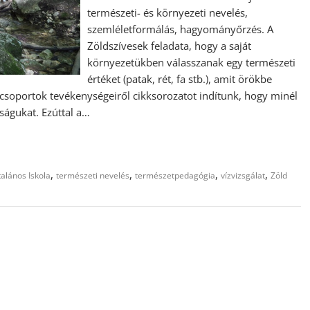
természeti- és környezeti nevelés,
szemléletformálás, hagyományőrzés. A
Zöldszívesek feladata, hogy a saját
környezetükben válasszanak egy természeti
értéket (patak, rét, fa stb.), amit örökbe
csoportok tevékenységeiről cikksorozatot indítunk, hogy minél
águkat. Ezúttal a…
,
,
,
,
alános Iskola
természeti nevelés
természetpedagógia
vízvizsgálat
Zöld