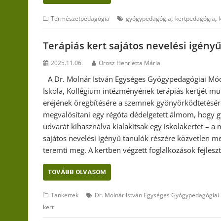
,
,
Természetpedagógia
gyógypedagógia
kertpedagógia
Terápiás kert sajátos nevelési igén
2025.11.06.
Orosz Henrietta Mária
A Dr. Molnár István Egységes Gyógypedagógiai Mód
Iskola, Kollégium intézményének terápiás kertjét muta
erejének öregbítésére a szemnek gyönyörködtetésér
megvalósítani egy régóta dédelgetett álmom, hogy 
udvarát kihasználva kialakítsak egy iskolakertet – 
sajátos nevelési igényű tanulók részére közvetlen me
teremti meg. A kertben végzett foglalkozások fejleszt
TOVÁBB OLVASOM
Tankertek
Dr. Molnár István Egységes Gyógypedagógiai
kert