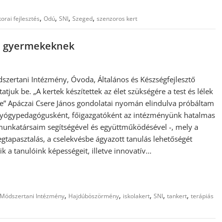
,
,
,
,
korai fejlesztés
Odú
SNI
Szeged
szenzoros kert
yű gyermekeknek
szertani Intézmény, Óvoda, Általános és Készségfejlesztő
tjuk be. „A kertek készítettek az élet szükségére a test és lélek
e” Apáczai Csere János gondolatai nyomán elindulva próbáltam
gyógypedagógusként, főigazgatóként az intézményünk hatalmas
a munkatársaim segítségével és együttműködésével -, mely a
gtapasztalás, a cselekvésbe ágyazott tanulás lehetőségét
ik a tanulóink képességeit, illetve innovatív…
,
,
,
,
,
 Módszertani Intézmény
Hajdúböszörmény
iskolakert
SNI
tankert
terápiás