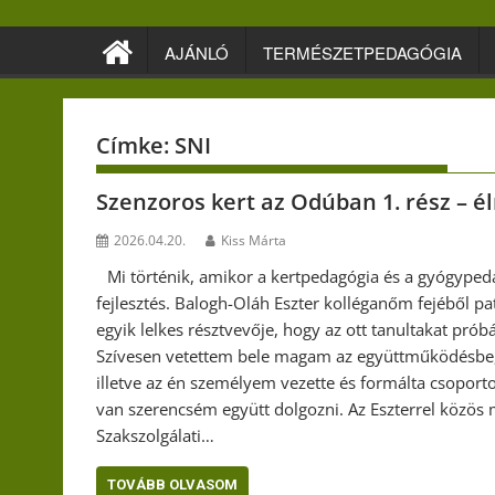
Skip
to
AJÁNLÓ
TERMÉSZETPEDAGÓGIA
content
Címke:
SNI
Szenzoros kert az Odúban 1. rész – é
2026.04.20.
Kiss Márta
Mi történik, amikor a kertpedagógia és a gyógypeda
fejlesztés. Balogh-Oláh Eszter kolléganőm fejéből pat
egyik lelkes résztvevője, hogy az ott tanultakat prób
Szívesen vetettem bele magam az együttműködésbe, m
illetve az én személyem vezette és formálta csoporto
van szerencsém együtt dolgozni. Az Eszterrel közös
Szakszolgálati…
TOVÁBB OLVASOM