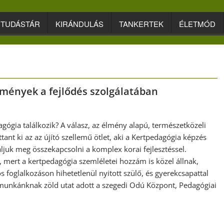
TUDÁSTÁR
KIRÁNDULÁS
TANKERTEK
ÉLETMÓD
lmények a fejlődés szolgálatában
gógia találkozik? A válasz, az élmény alapú, természetközeli
tant ki az az újító szellemű ötlet, aki a Kertpedagógia képzés
áljuk meg összekapcsolni a komplex korai fejlesztéssel.
ert a kertpedagógia szemléletei hozzám is közel állnak,
s foglalkozáson hihetetlenül nyitott szülő, és gyerekcsapattal
 munkánknak zöld utat adott a szegedi Odú Központ, Pedagógiai