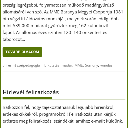
ország legrégebbi, folyamatosan működő madárgyűrűző
állomásáról van szó. Az MME Baranya Megyei Csoportja 1981
óta végzi itt áldozatos munkáját, melynek során eddig több
mint 539.000 madarat gyűrűztek meg 162 különböző
fajból. Az állomás éves szinten 120–140 önkéntest és
táborozót…
TOVÁBB OLVASOM
,
,
,
,
Természetpedagógia
kutatás
madár
MME
Sumony
vonulás
Hírlevél feliratkozás
Iratkozzon fel, hogy tájékoztathassuk legújabb híreinkről,
érdekes cikkekről, programokról! Feliratkozás után kérjük
erősítse meg feliratkozási szándékát, amihez e-mailt küldünk.