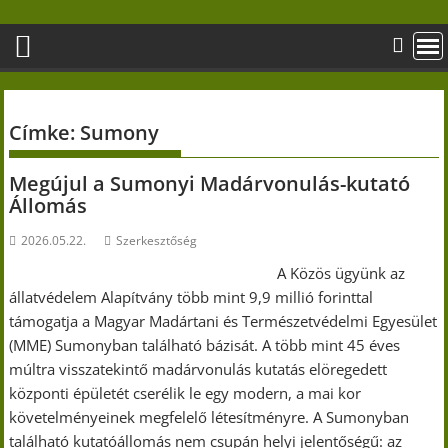
Skip
to
content
Címke:
Sumony
Megújul a Sumonyi Madárvonulás-kutató
Állomás
2026.05.22.
Szerkesztőség
A Közös ügyünk az
állatvédelem Alapítvány több mint 9,9 millió forinttal
támogatja a Magyar Madártani és Természetvédelmi Egyesület
(MME) Sumonyban található bázisát. A több mint 45 éves
múltra visszatekintő madárvonulás kutatás elöregedett
központi épületét cserélik le egy modern, a mai kor
követelményeinek megfelelő létesítményre. A Sumonyban
található kutatóállomás nem csupán helyi jelentőségű: az