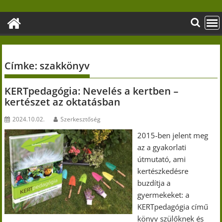
Skip
to
content
Címke:
szakkönyv
KERTpedagógia: Nevelés a kertben –
kertészet az oktatásban
2024.10.02.
Szerkesztőség
2015-ben jelent meg
az a gyakorlati
útmutató, ami
kertészkedésre
buzdítja a
gyermekeket: a
KERTpedagógia című
könyv szülőknek és