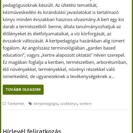
pedagógusoknak készült. Az ültetési tematikát,
kézműveskedési és kirándulási javaslatokat is tartalmazó
könyv minden évszakban hasznos olvasmány.A kert egy kis
darab a természetből: benne, általa tanulmányozhatjuk az
élőlényeket és életfolyamataikat, a víz körforgását, az
évszakok változását. A kertpedagógia hazánkban alig ismert
fogalom. Az angolszász terminológiában „garden based
education”, vagyis „kertre alapozott oktatás” néven szerepel.
Ez magában foglalja a kertben, természetben, arborétumban,
élő növényekkel, terményekkel, növényi részekkel való
ismerkedést, de ugyanezeknek a tevékenységeknek a…
TOVÁBB OLVASOM
,
,
Tankertek
kertpedagógia
szakkönyv
tankert
Hírlevél feliratkozás