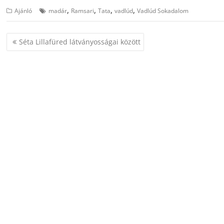
,
,
,
,
Ajánló
madár
Ramsari
Tata
vadlúd
Vadlúd Sokadalom
Bejegyzés
Séta Lillafüred látványosságai között
navigáció