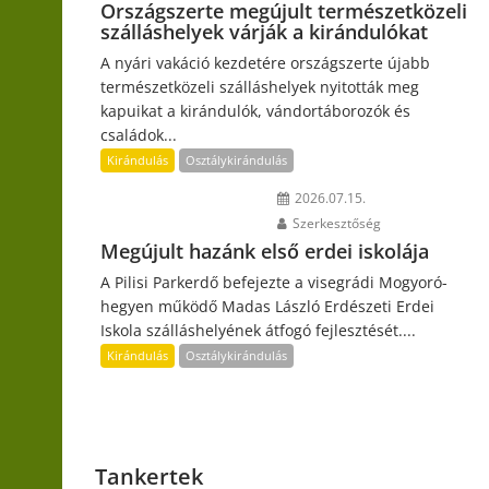
Országszerte megújult természetközeli
szálláshelyek várják a kirándulókat
A nyári vakáció kezdetére országszerte újabb
természetközeli szálláshelyek nyitották meg
kapuikat a kirándulók, vándortáborozók és
családok...
Kirándulás
Osztálykirándulás
2026.07.15.
Szerkesztőség
Megújult hazánk első erdei iskolája
A Pilisi Parkerdő befejezte a visegrádi Mogyoró-
hegyen működő Madas László Erdészeti Erdei
Iskola szálláshelyének átfogó fejlesztését....
Kirándulás
Osztálykirándulás
Tankertek