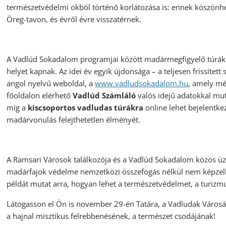
természetvédelmi okból történő korlátozása is: ennek köszön
Öreg-tavon, és évről évre visszatérnek.
A Vadlúd Sokadalom programjai között madármegfigyelő túrák, 
helyet kapnak. Az idei év egyik újdonsága – a teljesen frissíte
angol nyelvű weboldal, a
www.vadludsokadalom.hu
, amely mé
főoldalon elérhető
Vadlúd Számláló
valós idejű adatokkal mut
míg a
kiscsoportos vadludas túrákra
online lehet bejelentke
madárvonulás felejthetetlen élményét.
A Ramsari Városok találkozója és a Vadlúd Sokadalom közös üze
madárfajok védelme nemzetközi összefogás nélkül nem képzelhet
példát mutat arra, hogyan lehet a természetvédelmet, a turizm
Látogasson el Ön is november 29-én Tatára, a Vadludak Városába
a hajnal misztikus felrebbenésének, a természet csodájának!