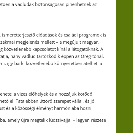
hetően a vadludak biztonságosan pihenhetnek az
ismeretterjesztő előadások és családi programok is
tt szakmai megjelenés mellett – a megújult magyar,
g közvetlenebb kapcsolatot kínál a látogatóknak. A
atja, hány vadlúd tartózkodik éppen az Öreg-tónál,
zni, így bárki közvetlenebb környezetben átélheti a
nete: a vizes élőhelyek és a hozzájuk kötődő
ő el. Tata ebben úttörő szerepet vállal, és jó
ust és a közösségi élményt harmóniába hozni.
, amely újra megtelik lúdzsivajjal – legyen részese