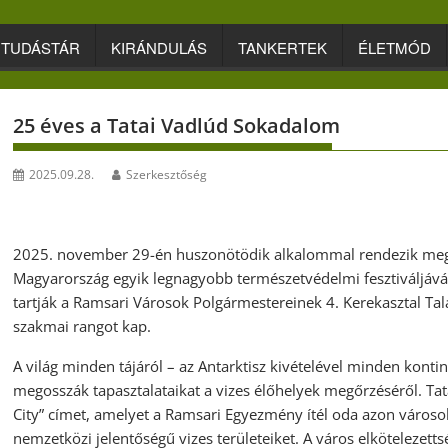
TUDÁSTÁR
KIRÁNDULÁS
TANKERTEK
ÉLETMÓD
25 éves a Tatai Vadlúd Sokadalom
2025.09.28.
Szerkesztőség
2025. november 29-én huszonötödik alkalommal rendezik meg
Magyarország egyik legnagyobb természetvédelmi fesztiváljává
tartják a Ramsari Városok Polgármestereinek 4. Kerekasztal Ta
szakmai rangot kap.
A világ minden tájáról – az Antarktisz kivételével minden konti
megosszák tapasztalataikat a vizes élőhelyek megőrzéséről. Ta
City” címet, amelyet a Ramsari Egyezmény ítél oda azon váro
nemzetközi jelentőségű vizes területeiket. A város elkötelezettség