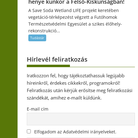
henye kunkor a Felső-Kiskunságban!
A Save Soda Wetland LIFE projekt keretében
vegetáció-térképezést végzett a Futóhomok
Természetvédelmi Egyesület a szikes élőhely-
rekonstrukció...
Tudástár
Hírlevél feliratkozás
Iratkozzon fel, hogy tájékoztathassuk legújabb
híreinkről, érdekes cikkekről, programokról!
Feliratkozás után kérjük erősítse meg feliratkozási
szándékát, amihez e-mailt küldünk.
E-mail cím
Elfogadom az Adatvédelmi irányelveket.