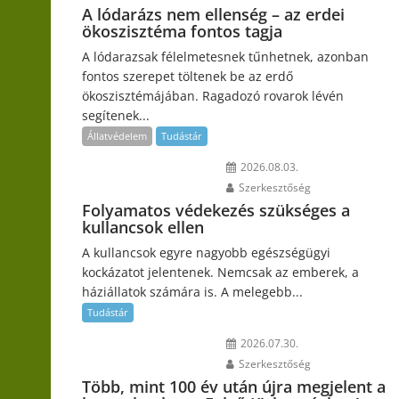
A lódarázs nem ellenség – az erdei
ökoszisztéma fontos tagja
A lódarazsak félelmetesnek tűnhetnek, azonban
fontos szerepet töltenek be az erdő
ökoszisztémájában. Ragadozó rovarok lévén
segítenek...
Állatvédelem
Tudástár
2026.08.03.
Szerkesztőség
Folyamatos védekezés szükséges a
kullancsok ellen
A kullancsok egyre nagyobb egészségügyi
kockázatot jelentenek. Nemcsak az emberek, a
háziállatok számára is. A melegebb...
Tudástár
2026.07.30.
Szerkesztőség
Több, mint 100 év után újra megjelent a