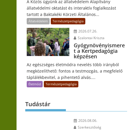
A Közös ügyünk az állatvédelem Alapítvány
állatvédelmi oktatást és interaktív foglalkozást
tartott a Baktakéki Körzeti Általános...
Állatvédelem
Természetpedagógia
2026.07.26.
Szalontai Kriszta
Gyógynövényismere
t a Kertpedagógia
képzésen
Az egészséges életmódra nevelés több irányból
megközelíthető: fontos a testmozgás, a megfelelő
táplálékbevitel, a pihentető alvás....
Életmód
Természetpedagógia
Tudástár
2026.08.06.
Szerkesztőség