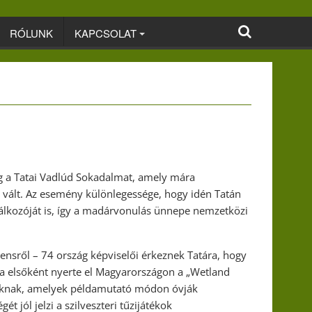
RÓLUNK
KAPCSOLAT
 a Tatai Vadlúd Sokadalmat, amely mára
 vált. Az esemény különlegessége, hogy idén Tatán
lálkozóját is, így a madárvonulás ünnepe nemzetközi
nensről – 74 ország képviselői érkeznek Tatára, hogy
ta elsőként nyerte el Magyarországon a „Wetland
soknak, amelyek példamutató módon óvják
ét jól jelzi a szilveszteri tűzijátékok