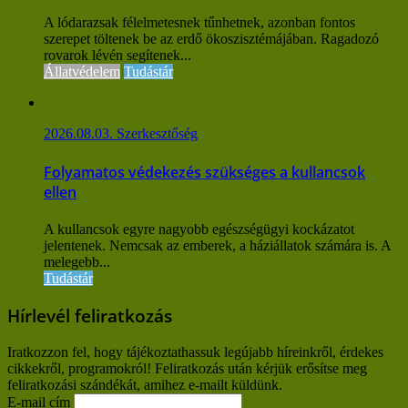
A lódarazsak félelmetesnek tűnhetnek, azonban fontos
szerepet töltenek be az erdő ökoszisztémájában. Ragadozó
rovarok lévén segítenek...
Állatvédelem
Tudástár
2026.08.03.
Szerkesztőség
Folyamatos védekezés szükséges a kullancsok
ellen
A kullancsok egyre nagyobb egészségügyi kockázatot
jelentenek. Nemcsak az emberek, a háziállatok számára is. A
melegebb...
Tudástár
Hírlevél feliratkozás
Iratkozzon fel, hogy tájékoztathassuk legújabb híreinkről, érdekes
cikkekről, programokról! Feliratkozás után kérjük erősítse meg
feliratkozási szándékát, amihez e-mailt küldünk.
E-mail cím