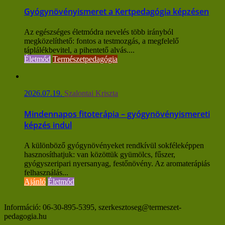
Gyógynövényismeret a Kertpedagógia képzésen
Az egészséges életmódra nevelés több irányból
megközelíthető: fontos a testmozgás, a megfelelő
táplálékbevitel, a pihentető alvás....
Életmód
Természetpedagógia
2026.07.19.
Szalontai Kriszta
Mindennapos fitoterápia – gyógynövényismereti
képzés indul
A különböző gyógynövényeket rendkívül sokféleképpen
hasznosíthatjuk: van közöttük gyümölcs, fűszer,
gyógyszeripari nyersanyag, festőnövény. Az aromaterápiás
felhasználás...
Ajánló
Életmód
Információ: 06-30-895-5395, szerkesztoseg@termeszet-
pedagogia.hu