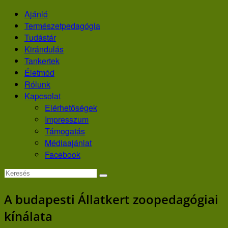
Skip
Ajánló
to
Természetpedagógia
content
Tudástár
Kirándulás
Tankertek
Életmód
Rólunk
Kapcsolat
Elérhetőségek
Impresszum
Támogatás
Médiaajánlat
Facebook
A budapesti Állatkert zoopedagógiai
kínálata