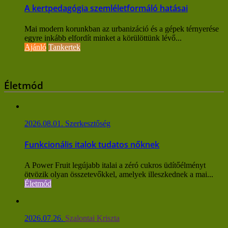
A kertpedagógia szemléletformáló hatásai
Mai modern korunkban az urbanizáció és a gépek térnyerése
egyre inkább elfordít minket a körülöttünk lévő...
Ajánló
Tankertek
Életmód
2026.08.01.
Szerkesztőség
Funkcionális italok tudatos nőknek
A Power Fruit legújabb italai a zéró cukros üdítőélményt
ötvözik olyan összetevőkkel, amelyek illeszkednek a mai...
Életmód
2026.07.26.
Szalontai Kriszta