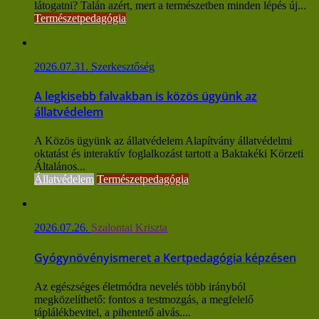
látogatni? Talán azért, mert a természetben minden lépés új...
Természetpedagógia
2026.07.31.
Szerkesztőség
A legkisebb falvakban is közös ügyünk az
állatvédelem
A Közös ügyünk az állatvédelem Alapítvány állatvédelmi
oktatást és interaktív foglalkozást tartott a Baktakéki Körzeti
Általános...
Állatvédelem
Természetpedagógia
2026.07.26.
Szalontai Kriszta
Gyógynövényismeret a Kertpedagógia képzésen
Az egészséges életmódra nevelés több irányból
megközelíthető: fontos a testmozgás, a megfelelő
táplálékbevitel, a pihentető alvás....