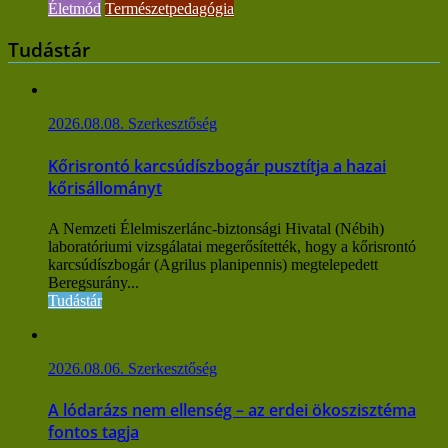
Életmód
Természetpedagógia
Tudástár
2026.08.08.
Szerkesztőség
Kőrisrontó karcsúdíszbogár pusztítja a hazai
kőrisállományt
A Nemzeti Élelmiszerlánc-biztonsági Hivatal (Nébih)
laboratóriumi vizsgálatai megerősítették, hogy a kőrisrontó
karcsúdíszbogár (Agrilus planipennis) megtelepedett
Beregsurány...
Tudástár
2026.08.06.
Szerkesztőség
A lódarázs nem ellenség – az erdei ökoszisztéma
fontos tagja