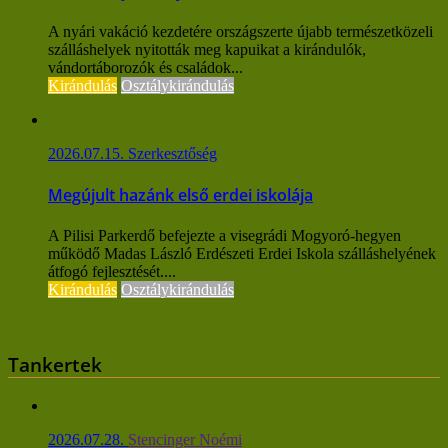
A nyári vakáció kezdetére országszerte újabb természetközeli
szálláshelyek nyitották meg kapuikat a kirándulók,
vándortáborozók és családok...
Kirándulás
Osztálykirándulás
2026.07.15.
Szerkesztőség
Megújult hazánk első erdei iskolája
A Pilisi Parkerdő befejezte a visegrádi Mogyoró-hegyen
működő Madas László Erdészeti Erdei Iskola szálláshelyének
átfogó fejlesztését....
Kirándulás
Osztálykirándulás
Tankertek
2026.07.28.
Stencinger Noémi