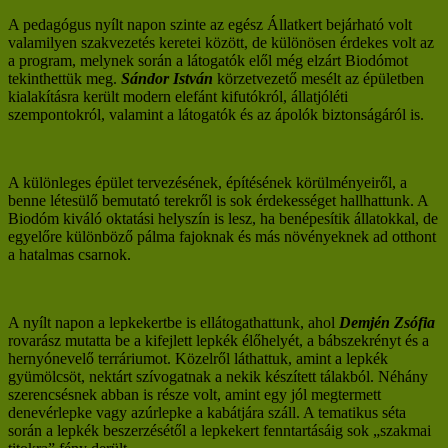
A pedagógus nyílt napon szinte az egész Állatkert bejárható volt
valamilyen szakvezetés keretei között, de különösen érdekes volt az
a program, melynek során a látogatók elől még elzárt Biodómot
tekinthettük meg.
Sándor István
körzetvezető mesélt az épületben
kialakításra került modern elefánt kifutókról, állatjóléti
szempontokról, valamint a látogatók és az ápolók biztonságáról is.
A különleges épület tervezésének, építésének körülményeiről, a
benne létesülő bemutató terekről is sok érdekességet hallhattunk. A
Biodóm kiváló oktatási helyszín is lesz, ha benépesítik állatokkal, de
egyelőre különböző pálma fajoknak és más növényeknek ad otthont
a hatalmas csarnok.
A nyílt napon a lepkekertbe is ellátogathattunk, ahol
Demjén Zsófia
rovarász mutatta be a kifejlett lepkék élőhelyét, a bábszekrényt és a
hernyónevelő terráriumot. Közelről láthattuk, amint a lepkék
gyümölcsöt, nektárt szívogatnak a nekik készített tálakból. Néhány
szerencsésnek abban is része volt, amint egy jól megtermett
denevérlepke vagy azúrlepke a kabátjára száll. A tematikus séta
során a lepkék beszerzésétől a lepkekert fenntartásáig sok „szakmai