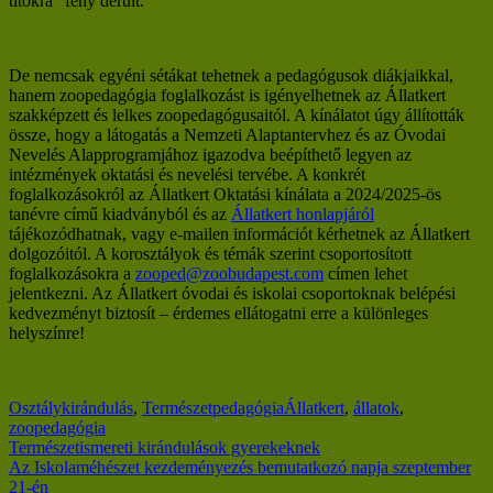
titokra” fény derült.
De nemcsak egyéni sétákat tehetnek a pedagógusok diákjaikkal,
hanem zoopedagógia foglalkozást is igényelhetnek az Állatkert
szakképzett és lelkes zoopedagógusaitól. A kínálatot úgy állították
össze, hogy a látogatás a Nemzeti Alaptantervhez és az Óvodai
Nevelés Alapprogramjához igazodva beépíthető legyen az
intézmények oktatási és nevelési tervébe. A konkrét
foglalkozásokról az Állatkert Oktatási kínálata a 2024/2025-ös
tanévre című kiadványból és az
Állatkert honlapjáról
tájékozódhatnak, vagy e-mailen információt kérhetnek az Állatkert
dolgozóitól. A korosztályok és témák szerint csoportosított
foglalkozásokra a
zooped@zoobudapest.com
címen lehet
jelentkezni. Az Állatkert óvodai és iskolai csoportoknak belépési
kedvezményt biztosít – érdemes ellátogatni erre a különleges
helyszínre!
Osztálykirándulás
,
Természetpedagógia
Állatkert
,
állatok
,
zoopedagógia
Bejegyzés
Természetismereti kirándulások gyerekeknek
Az Iskolaméhészet kezdeményezés bemutatkozó napja szeptember
navigáció
21-én