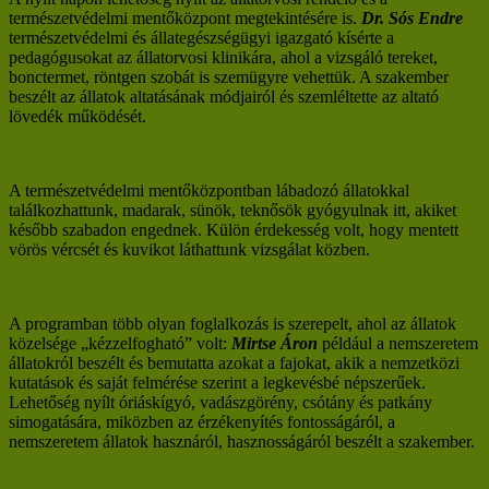
természetvédelmi mentőközpont megtekintésére is.
Dr. Sós Endre
természetvédelmi és állategészségügyi igazgató kísérte a
pedagógusokat az állatorvosi klinikára, ahol a vizsgáló tereket,
bonctermet, röntgen szobát is szemügyre vehettük. A szakember
beszélt az állatok altatásának módjairól és szemléltette az altató
lövedék működését.
A természetvédelmi mentőközpontban lábadozó állatokkal
találkozhattunk, madarak, sünök, teknősök gyógyulnak itt, akiket
később szabadon engednek. Külön érdekesség volt, hogy mentett
vörös vércsét és kuvikot láthattunk vizsgálat közben.
A programban több olyan foglalkozás is szerepelt, ahol az állatok
közelsége „kézzelfogható” volt:
Mirtse Áron
például a nemszeretem
állatokról beszélt és bemutatta azokat a fajokat, akik a nemzetközi
kutatások és saját felmérése szerint a legkevésbé népszerűek.
Lehetőség nyílt óriáskígyó, vadászgörény, csótány és patkány
simogatására, miközben az érzékenyítés fontosságáról, a
nemszeretem állatok hasznáról, hasznosságáról beszélt a szakember.