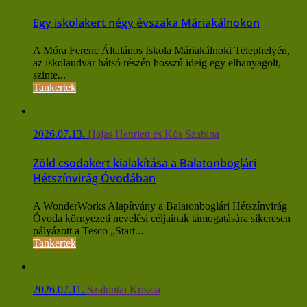
Egy iskolakert négy évszaka Máriakálnokon
A Móra Ferenc Általános Iskola Máriakálnoki Telephelyén,
az iskolaudvar hátsó részén hosszú ideig egy elhanyagolt,
szinte...
Tankertek
2026.07.13.
Hajas Henriett és Kós Szabina
Zöld csodakert kialakítása a Balatonboglári
Hétszínvirág Óvodában
A WonderWorks Alapítvány a Balatonboglári Hétszínvirág
Óvoda környezeti nevelési céljainak támogatására sikeresen
pályázott a Tesco „Start...
Tankertek
2026.07.11.
Szalontai Kriszta