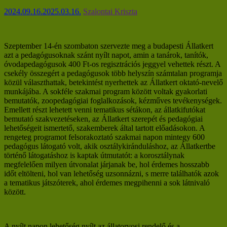
2024.09.16.
2025.03.16.
Szalontai Kriszta
Szeptember 14-én szombaton szervezte meg a budapesti Állatkert
azt a pedagógusoknak szánt nyílt napot, amin a tanárok, tanítók,
óvodapedagógusok 400 Ft-os regisztrációs jeggyel vehettek részt. A
csekély összegért a pedagógusok több helyszín számtalan programja
közül választhattak, betekintést nyerhettek az Állatkert oktató-nevelő
munkájába. A sokféle szakmai program között voltak gyakorlati
bemutatók, zoopedagógiai foglalkozások, kézműves tevékenységek.
Emellett részt lehetett venni tematikus sétákon, az állatkifutókat
bemutató szakvezetéseken, az Állatkert szerepét és pedagógiai
lehetőségeit ismertető, szakemberek által tartott előadásokon. A
rengeteg programot felsorakoztató szakmai napon mintegy 600
pedagógus látogató volt, akik osztálykiránduláshoz, az Állatkertbe
történő látogatáshoz is kaptak útmutatót: a korosztálynak
megfelelően milyen útvonalat járjanak be, hol érdemes hosszabb
időt eltölteni, hol van lehetőség uzsonnázni, s merre találhatók azok
a tematikus játszóterek, ahol érdemes megpihenni a sok látnivaló
között.
A nyílt napon lehetőség nyílt az állatorvosi rendelő és a