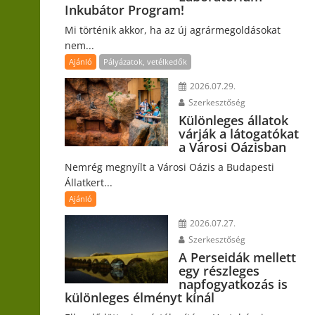
Inkubátor Program!
Mi történik akkor, ha az új agrármegoldásokat
nem...
Ajánló
Pályázatok, vetélkedők
2026.07.29.
Szerkesztőség
Különleges állatok
várják a látogatókat
a Városi Oázisban
Nemrég megnyílt a Városi Oázis a Budapesti
Állatkert...
Ajánló
2026.07.27.
Szerkesztőség
A Perseidák mellett
egy részleges
napfogyatkozás is
különleges élményt kínál