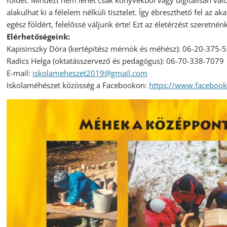
földet. Mindezt nem lehet csak könyvekből vagy digitálisan val
alakulhat ki a félelem nélküli tisztelet. Így ébreszthető fel az a
egész földért, felelőssé váljunk érte! Ezt az életérzést szeretné
Elérhetőségeink:
Kapisinszky Dóra (kertépítész mérnök és méhész): 06-20-375-
Radics Helga (oktatásszervező és pedagógus): 06-70-338-7079
E-mail:
iskolameheszet2019@gmail.com
Iskolaméhészet közösség a Facebookon:
https://www.facebook