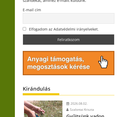
szándékát, amihez e-mailt küldünk.
E-mail cím
Elfogadom az Adatvédelmi irányelveket.
Kirándulás
2026.08.02.
Szalontai Kriszta
Gyűjtsünk vadon