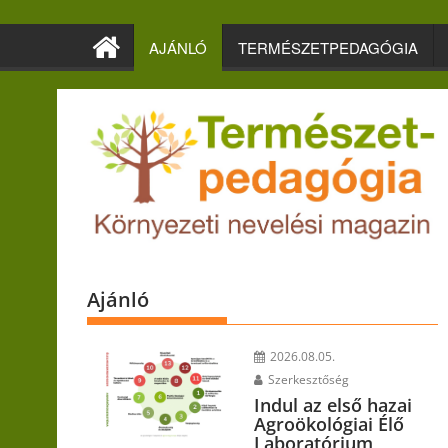
Skip
to
AJÁNLÓ
TERMÉSZETPEDAGÓGIA
content
Ajánló
2026.08.05.
Szerkesztőség
Indul az első hazai
Agroökológiai Élő
Laboratórium