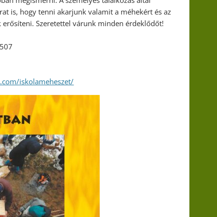
óban megismerni. A személyes találkozás által
karat is, hogy tenni akarjunk valamit a méhekért és az
nk erősíteni. Szeretettel várunk minden érdeklődőt!
5507
.com/iskolameheszet/