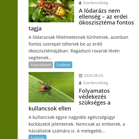
Szerkesztőség
A lódarázs nem
ellenség – az erdei
ökoszisztéma fontos
tagja
A lódarazsak félelmetesnek tűnhetnek, azonban
fontos szerepet töltenek be az erdő
ökoszisztémájában. Ragadozó rovarok lévén
segítenek...
Állatvédelem
Tudástár
2026.08.03.
Szerkesztőség
Folyamatos
védekezés
szükséges a
kullancsok ellen
A kullancsok egyre nagyobb egészségügyi
kockázatot jelentenek. Nemcsak az emberek, a
háziállatok számára is. A melegebb...
Tudástár