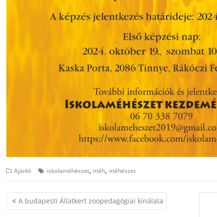
,
,
Ajánló
iskolaméhészet
méh
méhészet
Bejegyzés
A budapesti Állatkert zoopedagógiai kínálata
navigáció