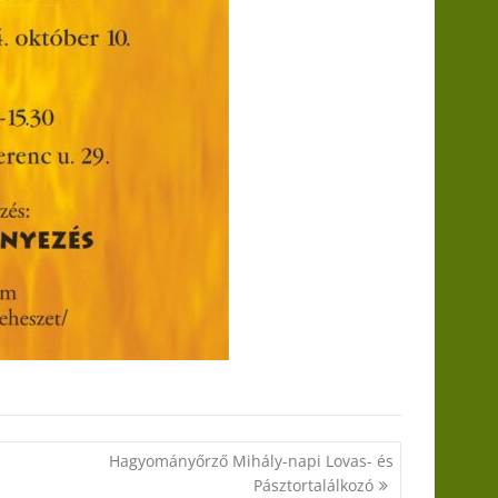
Hagyományőrző Mihály-napi Lovas- és
Pásztortalálkozó