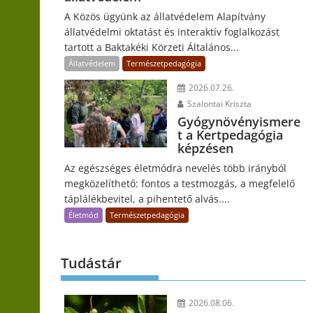
A Közös ügyünk az állatvédelem Alapítvány
állatvédelmi oktatást és interaktív foglalkozást
tartott a Baktakéki Körzeti Általános...
Állatvédelem
Természetpedagógia
2026.07.26.
Szalontai Kriszta
Gyógynövényismere
t a Kertpedagógia
képzésen
Az egészséges életmódra nevelés több irányból
megközelíthető: fontos a testmozgás, a megfelelő
táplálékbevitel, a pihentető alvás....
Életmód
Természetpedagógia
Tudástár
2026.08.06.