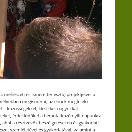
, méhészeti és ismeretterjesztő) projektjeivel a
e mélyebben megismerni, az ennek megfelelő
l – közösségekkel, kicsikkel-nagyokkal.
eket, érdeklődőket a bemutatkozó nyílt napunkra
ahol a résztvevők beszélgetéseken és gyakorlati
et szemléletével és gyakorlatával, valamint a