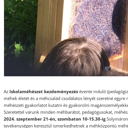
Az
Iskolaméhészet kezdeményezés
évente induló (pedagógiai
méhek életét és a méhcsalád csodálatos lényét szeretné egyr
méhészeti gyakorlatot kutatni és gyakorolni magánszemélyekke
Szeretettel várunk minden méhbarátot, pedagógusokat, méhész
2024. szeptember 21-én, szombaton 10-15.30-ig
Solymáron, 
tevékenységen keresztül ismerkedhetnek a méhközpontú méhész