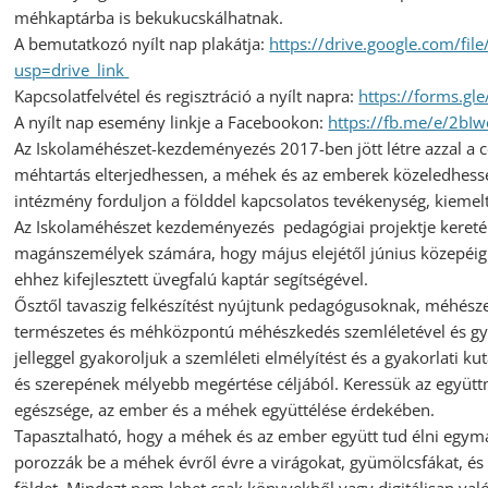
méhkaptárba is bekukucskálhatnak.
A bemutatkozó nyílt nap plakátja:
https://drive.google.com/f
usp=drive_link
Kapcsolatfelvétel és regisztráció a nyílt napra:
https://forms.g
A nyílt nap esemény linkje a Facebookon:
https://fb.me/e/2bI
Az Iskolaméhészet-kezdeményezés 2017-ben jött létre azzal a 
méhtartás elterjedhessen, a méhek és az emberek közeledhess
intézmény forduljon a földdel kapcsolatos tevékenység, kiemel
Az Iskolaméhészet kezdeményezés pedagógiai projektje keretéb
magánszemélyek számára, hogy május elejétől június közepéig 
ehhez kifejlesztett üvegfalú kaptár segítségével.
Ősztől tavaszig felkészítést nyújtunk pedagógusoknak, méhés
természetes és méhközpontú méhészkedés szemléletével és gy
jelleggel gyakoroljuk a szemléleti elmélyítést és a gyakorlati 
és szerepének mélyebb megértése céljából. Keressük az együt
egészsége, az ember és a méhek együttélése érdekében.
Tapasztalható, hogy a méhek és az ember együtt tud élni egym
porozzák be a méhek évről évre a virágokat, gyümölcsfákat, és 