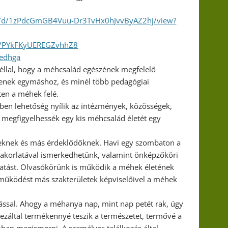
ile/d/1zPdcGmGB4Vuu-Dr3TvHx0hJvvByAZ2hj/view?
le/PYkFKyUEREGZvhhZ8
wedhga
céllal, hogy a méhcsalád egészének megfelelő
enek egymáshoz, és minél több pedagógiai
ten a méhek felé.
en lehetőség nyílik az intézmények, közösségek,
megfigyelhessék egy kis méhcsalád életét egy
zeknek és más érdeklődőknek. Havi egy szombaton a
akorlatával ismerkedhetünk, valamint önképzőköri
kutatást. Olvasókörünk is működik a méhek életének
tműködést más szakterületek képviselőivel a méhek
ással. Ahogy a méhanya nap, mint nap petét rak, úgy
ezáltal termékennyé teszik a természetet, termővé a