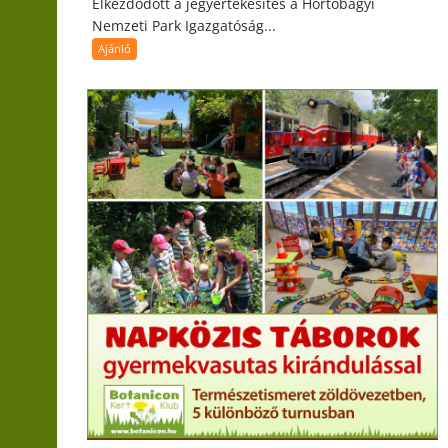
Elkezdődött a jegyértékesítés a Hortobágyi
Nemzeti Park Igazgatóság...
Ajánló