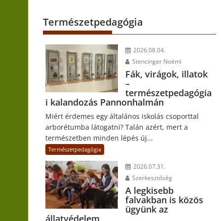
Természetpedagógia
2026.08.04.
Stencinger Noémi
Fák, virágok, illatok
–
természetpedagógia
i kalandozás Pannonhalmán
Miért érdemes egy általános iskolás csoporttal
arborétumba látogatni? Talán azért, mert a
természetben minden lépés új...
Természetpedagógia
2026.07.31.
Szerkesztőség
A legkisebb
falvakban is közös
ügyünk az
állatvédelem