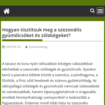
Skip
to
content
Hogyan tisztítsuk meg a szezonális
gyümölcsöket és zöldségeket?
2026.05.16.
Szerkesztőség
A tavaszi és kora nyári időszakban bőséges választékban
elérhetőek a szezonális zöldségek és gyümölcsök. Ilyenkor
kerül a piacokra többek között a szamóca, a póréhagyma, a
főzőtök, a friss zöld levelesek és számos gyökérzöldség. Az
idényjellegű zöldségek és gyümölcsök nemcsak ízletesebbek
és zamatosabbak, hanem tápanyagtartalmuk is magasabb,
emellett fenntarthatósági szempontból is kedvezőbb a
fogyasztásuk. Érdemes minél több helyi és szezonális