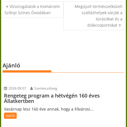
Bejegyzés
Vízvizsgálatok a Komáromi
Megújult természetközeli
navigáció
Szőnyi Színes Óvodában
szálláshelyek várják a
túrázókat és a
diákcsoportokat
Ajánló
2026.08.07.
Szerkesztőség
Rengeteg program a hétvégén 160 éves
Állatkertben
Vasárnap lesz 160 éve annak, hogy a Fővárosi...
Ajánló