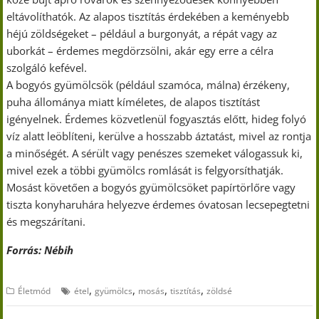
eltávolíthatók. Az alapos tisztítás érdekében a keményebb
héjú zöldségeket – például a burgonyát, a répát vagy az
uborkát – érdemes megdörzsölni, akár egy erre a célra
szolgáló kefével.
A bogyós gyümölcsök (például szamóca, málna) érzékeny,
puha állománya miatt kíméletes, de alapos tisztítást
igényelnek. Érdemes közvetlenül fogyasztás előtt, hideg folyó
víz alatt leöblíteni, kerülve a hosszabb áztatást, mivel az rontja
a minőségét. A sérült vagy penészes szemeket válogassuk ki,
mivel ezek a többi gyümölcs romlását is felgyorsíthatják.
Mosást követően a bogyós gyümölcsöket papírtörlőre vagy
tiszta konyharuhára helyezve érdemes óvatosan lecsepegtetni
és megszárítani.
Forrás: Nébih
,
,
,
,
Életmód
étel
gyümölcs
mosás
tisztítás
zöldsé