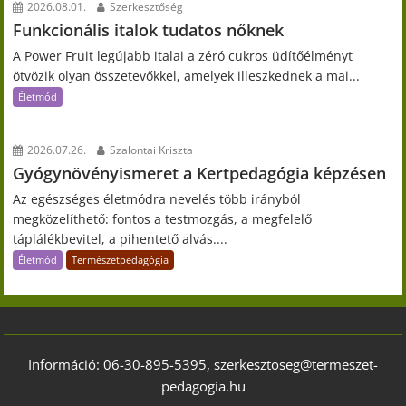
2026.08.01.
Szerkesztőség
Funkcionális italok tudatos nőknek
A Power Fruit legújabb italai a zéró cukros üdítőélményt
ötvözik olyan összetevőkkel, amelyek illeszkednek a mai...
Életmód
2026.07.26.
Szalontai Kriszta
Gyógynövényismeret a Kertpedagógia képzésen
Az egészséges életmódra nevelés több irányból
megközelíthető: fontos a testmozgás, a megfelelő
táplálékbevitel, a pihentető alvás....
Életmód
Természetpedagógia
Információ: 06-30-895-5395, szerkesztoseg@termeszet-
pedagogia.hu