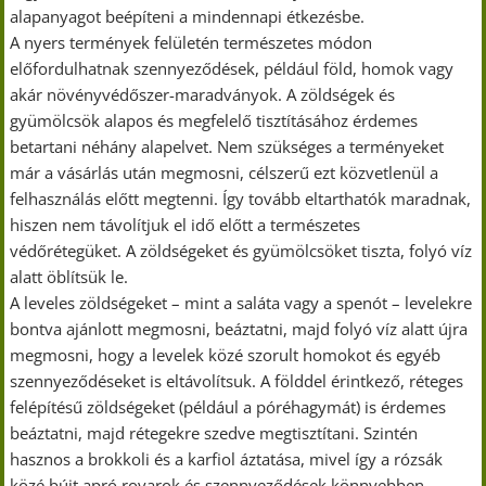
alapanyagot beépíteni a mindennapi étkezésbe.
A nyers termények felületén természetes módon
előfordulhatnak szennyeződések, például föld, homok vagy
akár növényvédőszer-maradványok. A zöldségek és
gyümölcsök alapos és megfelelő tisztításához érdemes
betartani néhány alapelvet. Nem szükséges a terményeket
már a vásárlás után megmosni, célszerű ezt közvetlenül a
felhasználás előtt megtenni. Így tovább eltarthatók maradnak,
hiszen nem távolítjuk el idő előtt a természetes
védőrétegüket. A zöldségeket és gyümölcsöket tiszta, folyó víz
alatt öblítsük le.
A leveles zöldségeket – mint a saláta vagy a spenót – levelekre
bontva ajánlott megmosni, beáztatni, majd folyó víz alatt újra
megmosni, hogy a levelek közé szorult homokot és egyéb
szennyeződéseket is eltávolítsuk. A földdel érintkező, réteges
felépítésű zöldségeket (például a póréhagymát) is érdemes
beáztatni, majd rétegekre szedve megtisztítani. Szintén
hasznos a brokkoli és a karfiol áztatása, mivel így a rózsák
közé bújt apró rovarok és szennyeződések könnyebben