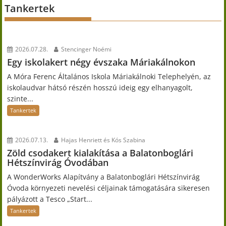
Tankertek
2026.07.28.
Stencinger Noémi
Egy iskolakert négy évszaka Máriakálnokon
A Móra Ferenc Általános Iskola Máriakálnoki Telephelyén, az
iskolaudvar hátsó részén hosszú ideig egy elhanyagolt,
szinte...
Tankertek
2026.07.13.
Hajas Henriett és Kós Szabina
Zöld csodakert kialakítása a Balatonboglári
Hétszínvirág Óvodában
A WonderWorks Alapítvány a Balatonboglári Hétszínvirág
Óvoda környezeti nevelési céljainak támogatására sikeresen
pályázott a Tesco „Start...
Tankertek