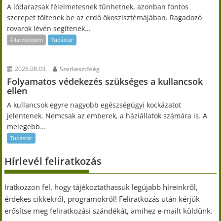
A lódarazsak félelmetesnek tűnhetnek, azonban fontos
szerepet töltenek be az erdő ökoszisztémájában. Ragadozó
rovarok lévén segítenek...
Állatvédelem
Tudástár
2026.08.03.
Szerkesztőség
Folyamatos védekezés szükséges a kullancsok
ellen
A kullancsok egyre nagyobb egészségügyi kockázatot
jelentenek. Nemcsak az emberek, a háziállatok számára is. A
melegebb...
Tudástár
Hírlevél feliratkozás
Iratkozzon fel, hogy tájékoztathassuk legújabb híreinkről,
érdekes cikkekről, programokról! Feliratkozás után kérjük
erősítse meg feliratkozási szándékát, amihez e-mailt küldünk.