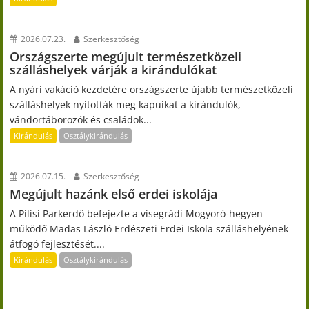
2026.07.23.
Szerkesztőség
Országszerte megújult természetközeli
szálláshelyek várják a kirándulókat
A nyári vakáció kezdetére országszerte újabb természetközeli
szálláshelyek nyitották meg kapuikat a kirándulók,
vándortáborozók és családok...
Kirándulás
Osztálykirándulás
2026.07.15.
Szerkesztőség
Megújult hazánk első erdei iskolája
A Pilisi Parkerdő befejezte a visegrádi Mogyoró-hegyen
működő Madas László Erdészeti Erdei Iskola szálláshelyének
átfogó fejlesztését....
Kirándulás
Osztálykirándulás