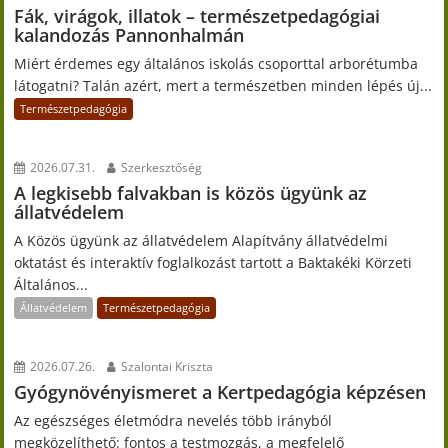
Fák, virágok, illatok – természetpedagógiai
kalandozás Pannonhalmán
Miért érdemes egy általános iskolás csoporttal arborétumba
látogatni? Talán azért, mert a természetben minden lépés új...
Természetpedagógia
2026.07.31.
Szerkesztőség
A legkisebb falvakban is közös ügyünk az
állatvédelem
A Közös ügyünk az állatvédelem Alapítvány állatvédelmi
oktatást és interaktív foglalkozást tartott a Baktakéki Körzeti
Általános...
Állatvédelem
Természetpedagógia
2026.07.26.
Szalontai Kriszta
Gyógynövényismeret a Kertpedagógia képzésen
Az egészséges életmódra nevelés több irányból
megközelíthető: fontos a testmozgás, a megfelelő