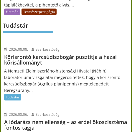
táplálékbevitel, a pihentető alvás....
Életmód
Természetpedagógia
Tudástár
2026.08.08.
Szerkesztőség
Kőrisrontó karcsúdíszbogár pusztítja a hazai
kőrisállományt
A Nemzeti Élelmiszerlánc-biztonsági Hivatal (Nébih)
laboratóriumi vizsgálatai megerősítették, hogy a kőrisrontó
karcsúdíszbogár (Agrilus planipennis) megtelepedett
Beregsurány...
Tudástár
2026.08.06.
Szerkesztőség
A lódarázs nem ellenség – az erdei ökoszisztéma
fontos tagja