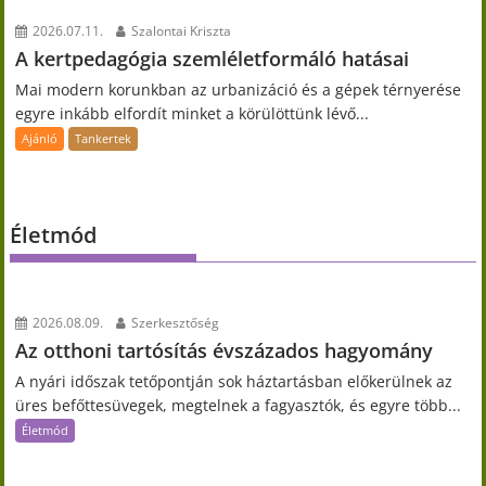
2026.07.11.
Szalontai Kriszta
A kertpedagógia szemléletformáló hatásai
Mai modern korunkban az urbanizáció és a gépek térnyerése
egyre inkább elfordít minket a körülöttünk lévő...
Ajánló
Tankertek
Életmód
2026.08.09.
Szerkesztőség
Az otthoni tartósítás évszázados hagyomány
A nyári időszak tetőpontján sok háztartásban előkerülnek az
üres befőttesüvegek, megtelnek a fagyasztók, és egyre több...
Életmód