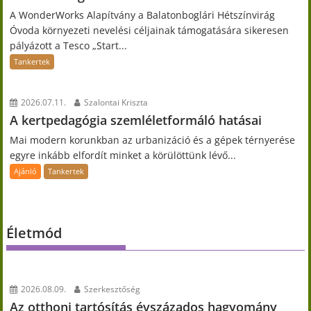
A WonderWorks Alapítvány a Balatonboglári Hétszínvirág
Óvoda környezeti nevelési céljainak támogatására sikeresen
pályázott a Tesco „Start...
Tankertek
2026.07.11.
Szalontai Kriszta
A kertpedagógia szemléletformáló hatásai
Mai modern korunkban az urbanizáció és a gépek térnyerése
egyre inkább elfordít minket a körülöttünk lévő...
Ajánló
Tankertek
Életmód
2026.08.09.
Szerkesztőség
Az otthoni tartósítás évszázados hagyomány