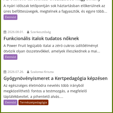
A nyári időszak tetőpontján sok háztartásban előkerülnek az
üres befőttesüvegek, megtelnek a fagyasztók, és egyre több...
Életmód
2026.08.01.
Szerkesztőség
Funkcionális italok tudatos nőknek
A Power Fruit legújabb italai a zéró cukros üdítőélményt
ötvözik olyan összetevőkkel, amelyek illeszkednek a mai...
Életmód
2026.07.26.
Szalontai Kriszta
Gyógynövényismeret a Kertpedagógia képzésen
Az egészséges életmódra nevelés több irányból
megközelíthető: fontos a testmozgás, a megfelelő
táplálékbevitel, a pihentető alvás....
Életmód
Természetpedagógia