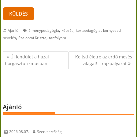
KÜLDÉS
,
,
,
Ajánló
élménypedagógia
képzés
kertpedagógia
környezeti
,
,
nevelés
Szalontai Kriszta
tanfolyam
Bejegyzés
Új lendület a hazai
Keltsd életre az erdő mesés
navigáció
horgászturizmusban
világát! – rajzpályázat
Ajánló
2026.08.07.
Szerkesztőség