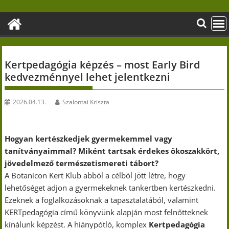
Skip
to
content
Kertpedagógia képzés – most Early Bird
kedvezménnyel lehet jelentkezni
2026.04.13.
Szalontai Kriszta
Hogyan kertészkedjek gyermekemmel vagy
tanítványaimmal? Miként tartsak érdekes ökoszakkört,
jövedelmező természetismereti tábort?
A Botanicon Kert Klub abból a célból jött létre, hogy
lehetőséget adjon a gyermekeknek tankertben kertészkedni.
Ezeknek a foglalkozásoknak a tapasztalatából, valamint
KERTpedagógia című könyvünk alapján most felnőtteknek
kínálunk képzést. A hiánypótló, komplex
Kertpedagógia