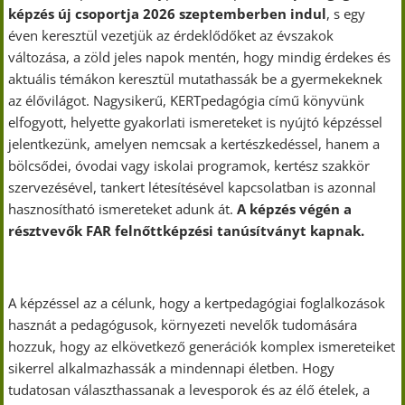
képzés
új csoportja 2026 szeptemberben indul
, s egy
éven keresztül vezetjük az érdeklődőket az évszakok
változása, a zöld jeles napok mentén, hogy mindig érdekes és
aktuális témákon keresztül mutathassák be a gyermekeknek
az élővilágot. Nagysikerű, KERTpedagógia című könyvünk
elfogyott, helyette gyakorlati ismereteket is nyújtó képzéssel
jelentkezünk, amelyen nemcsak a kertészkedéssel, hanem a
bölcsődei, óvodai vagy iskolai programok, kertész szakkör
szervezésével, tankert létesítésével kapcsolatban is azonnal
hasznosítható ismereteket adunk át.
A képzés végén a
résztvevők FAR felnőttképzési tanúsítványt kapnak.
A képzéssel az a célunk, hogy a kertpedagógiai foglalkozások
hasznát a pedagógusok, környezeti nevelők tudomására
hozzuk, hogy az elkövetkező generációk komplex ismereteiket
sikerrel alkalmazhassák a mindennapi életben. Hogy
tudatosan választhassanak a levesporok és az élő ételek, a