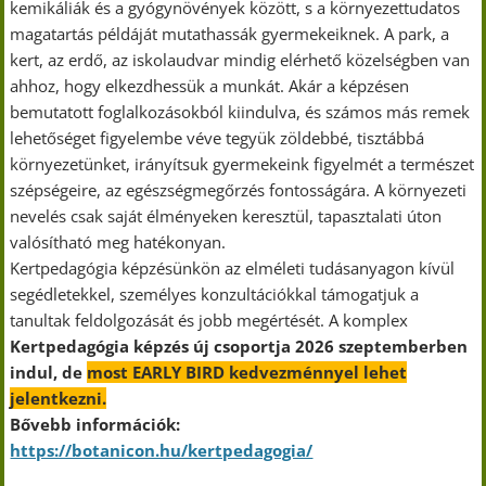
kemikáliák és a gyógynövények között, s a környezettudatos
magatartás példáját mutathassák gyermekeiknek. A park, a
kert, az erdő, az iskolaudvar mindig elérhető közelségben van
ahhoz, hogy elkezdhessük a munkát. Akár a képzésen
bemutatott foglalkozásokból kiindulva, és számos más remek
lehetőséget figyelembe véve tegyük zöldebbé, tisztábbá
környezetünket, irányítsuk gyermekeink figyelmét a természet
szépségeire, az egészségmegőrzés fontosságára. A környezeti
nevelés csak saját élményeken keresztül, tapasztalati úton
valósítható meg hatékonyan.
Kertpedagógia képzésünkön az elméleti tudásanyagon kívül
segédletekkel, személyes konzultációkkal támogatjuk a
tanultak feldolgozását és jobb megértését. A komplex
Kertpedagógia képzés új csoportja 2026 szeptemberben
indul, de
most EARLY BIRD kedvezménnyel lehet
jelentkezni.
Bővebb információk:
https://botanicon.hu/kertpedagogia/