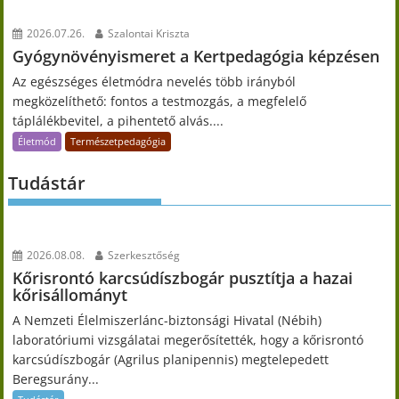
2026.07.26.
Szalontai Kriszta
Gyógynövényismeret a Kertpedagógia képzésen
Az egészséges életmódra nevelés több irányból
megközelíthető: fontos a testmozgás, a megfelelő
táplálékbevitel, a pihentető alvás....
Életmód
Természetpedagógia
Tudástár
2026.08.08.
Szerkesztőség
Kőrisrontó karcsúdíszbogár pusztítja a hazai
kőrisállományt
A Nemzeti Élelmiszerlánc-biztonsági Hivatal (Nébih)
laboratóriumi vizsgálatai megerősítették, hogy a kőrisrontó
karcsúdíszbogár (Agrilus planipennis) megtelepedett
Beregsurány...