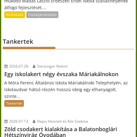
működő Madas László Erdészeti Erdei Iskola szálláshelyének
átfogó fejlesztését....
Kirándulás
Osztálykirándulás
Tankertek
2026.07.28.
Stencinger Noémi
Egy iskolakert négy évszaka Máriakálnokon
A Móra Ferenc Általános Iskola Máriakálnoki Telephelyén, az
iskolaudvar hátsó részén hosszú ideig egy elhanyagolt,
szinte...
Tankertek
2026.07.13.
Hajas Henriett és Kós Szabina
Zöld csodakert kialakítása a Balatonboglári
Hétszínvirág Óvodában