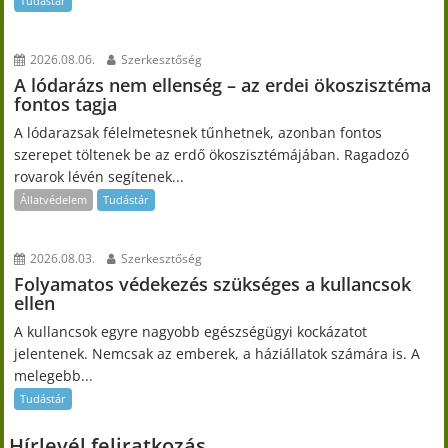
Tudástár
2026.08.06.
Szerkesztőség
A lódarázs nem ellenség – az erdei ökoszisztéma
fontos tagja
A lódarazsak félelmetesnek tűnhetnek, azonban fontos
szerepet töltenek be az erdő ökoszisztémájában. Ragadozó
rovarok lévén segítenek...
Állatvédelem
Tudástár
2026.08.03.
Szerkesztőség
Folyamatos védekezés szükséges a kullancsok
ellen
A kullancsok egyre nagyobb egészségügyi kockázatot
jelentenek. Nemcsak az emberek, a háziállatok számára is. A
melegebb...
Tudástár
Hírlevél feliratkozás