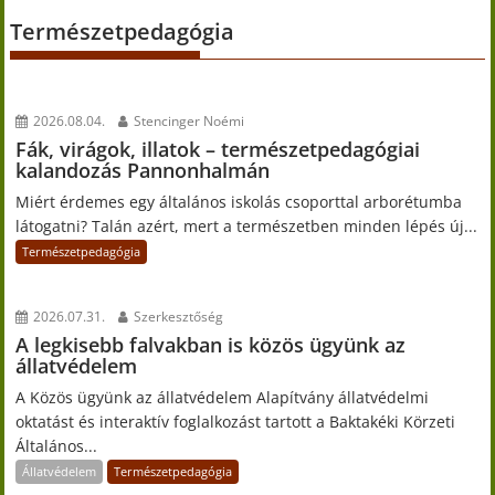
Természetpedagógia
2026.08.04.
Stencinger Noémi
Fák, virágok, illatok – természetpedagógiai
kalandozás Pannonhalmán
Miért érdemes egy általános iskolás csoporttal arborétumba
látogatni? Talán azért, mert a természetben minden lépés új...
Természetpedagógia
2026.07.31.
Szerkesztőség
A legkisebb falvakban is közös ügyünk az
állatvédelem
A Közös ügyünk az állatvédelem Alapítvány állatvédelmi
oktatást és interaktív foglalkozást tartott a Baktakéki Körzeti
Általános...
Állatvédelem
Természetpedagógia