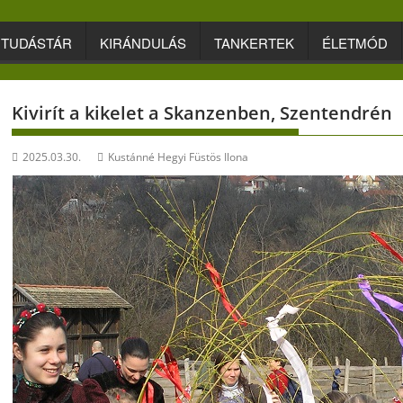
TUDÁSTÁR
KIRÁNDULÁS
TANKERTEK
ÉLETMÓD
Kivirít a kikelet a Skanzenben, Szentendrén
2025.03.30.
Kustánné Hegyi Füstös Ilona