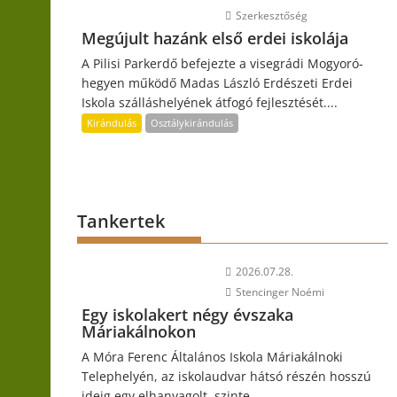
Szerkesztőség
Megújult hazánk első erdei iskolája
A Pilisi Parkerdő befejezte a visegrádi Mogyoró-
hegyen működő Madas László Erdészeti Erdei
Iskola szálláshelyének átfogó fejlesztését....
Kirándulás
Osztálykirándulás
Tankertek
2026.07.28.
Stencinger Noémi
Egy iskolakert négy évszaka
Máriakálnokon
A Móra Ferenc Általános Iskola Máriakálnoki
Telephelyén, az iskolaudvar hátsó részén hosszú
ideig egy elhanyagolt, szinte...