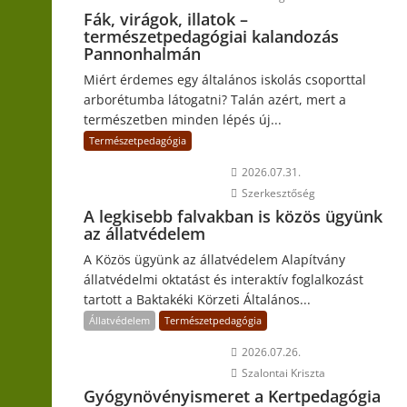
Fák, virágok, illatok –
természetpedagógiai kalandozás
Pannonhalmán
Miért érdemes egy általános iskolás csoporttal
arborétumba látogatni? Talán azért, mert a
természetben minden lépés új...
Természetpedagógia
2026.07.31.
Szerkesztőség
A legkisebb falvakban is közös ügyünk
az állatvédelem
A Közös ügyünk az állatvédelem Alapítvány
állatvédelmi oktatást és interaktív foglalkozást
tartott a Baktakéki Körzeti Általános...
Állatvédelem
Természetpedagógia
2026.07.26.
Szalontai Kriszta
Gyógynövényismeret a Kertpedagógia