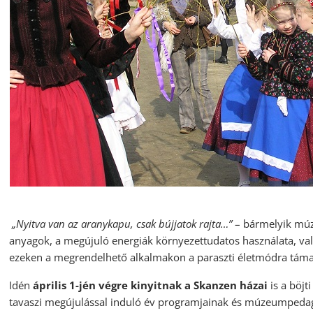
„Nyitva van az aranykapu, csak bújjatok rajta…”
– bármelyik múz
anyagok, a megújuló energiák környezettudatos használata, va
ezeken a megrendelhető alkalmakon a paraszti életmódra támas
Idén
április 1-jén
végre kinyitnak a Skanzen házai
is a böjt
tavaszi megújulással induló év programjainak és múzeumpedag