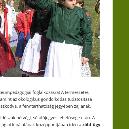
eumpedagógiai foglalkozásra! A természetes
lamint az ökologikus gondolkodás tudatosítása
zkodva, a fenntarthatóság jegyében zajlanak.
i időszak hétvégi, sétálójegyes lehetősége után. A
ógiai kínálatának középpontjában idén a
zöld-ügy