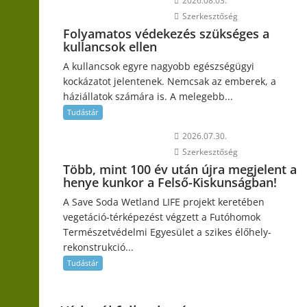
2026.08.03.
Szerkesztőség
Folyamatos védekezés szükséges a
kullancsok ellen
A kullancsok egyre nagyobb egészségügyi
kockázatot jelentenek. Nemcsak az emberek, a
háziállatok számára is. A melegebb...
Tudástár
2026.07.30.
Szerkesztőség
Több, mint 100 év után újra megjelent a
henye kunkor a Felső-Kiskunságban!
A Save Soda Wetland LIFE projekt keretében
vegetáció-térképezést végzett a Futóhomok
Természetvédelmi Egyesület a szikes élőhely-
rekonstrukció...
Tudástár