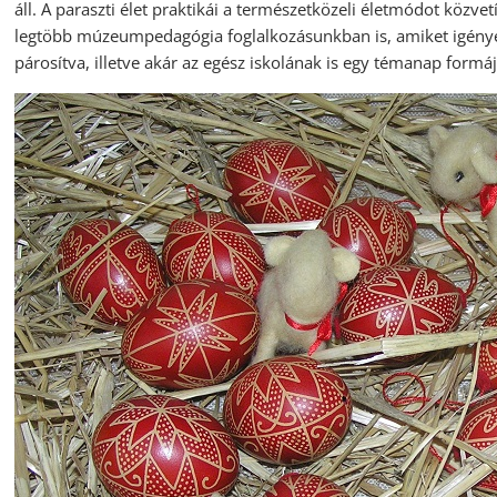
áll. A paraszti élet praktikái a természetközeli életmódot közv
legtöbb múzeumpedagógia foglalkozásunkban is, amiket igénye
párosítva, illetve akár az egész iskolának is egy témanap formá