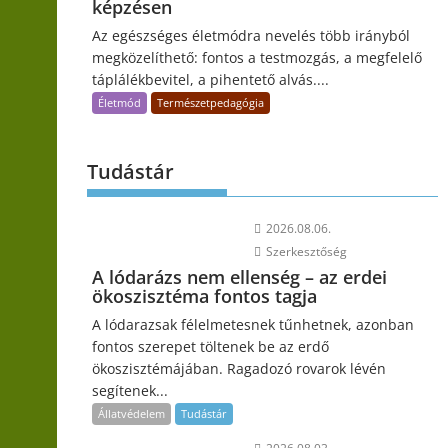
képzésen
Az egészséges életmódra nevelés több irányból
megközelíthető: fontos a testmozgás, a megfelelő
táplálékbevitel, a pihentető alvás....
Életmód
Természetpedagógia
Tudástár
2026.08.06.
Szerkesztőség
A lódarázs nem ellenség – az erdei
ökoszisztéma fontos tagja
A lódarazsak félelmetesnek tűnhetnek, azonban
fontos szerepet töltenek be az erdő
ökoszisztémájában. Ragadozó rovarok lévén
segítenek...
Állatvédelem
Tudástár