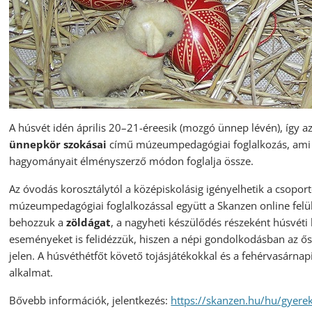
A húsvét idén április 20–21-éreesik (mozgó ünnep lévén), így 
ünnepkör szokásai
című múzeumpedagógiai foglalkozás, ami a
hagyományait élményszerző módon foglalja össze.
Az óvodás korosztálytól a középiskolásig igényelhetik a csoport
múzeumpedagógiai foglalkozással együtt a Skanzen online felület
behozzuk a
zöldágat
, a nagyheti készülődés részeként húsvéti 
eseményeket is felidézzük, hiszen a népi gondolkodásban az ősi
jelen. A húsvéthétfőt követő tojásjátékokkal és a fehérvasárna
alkalmat.
Bővebb információk, jelentkezés:
https://skanzen.hu/hu/gyer