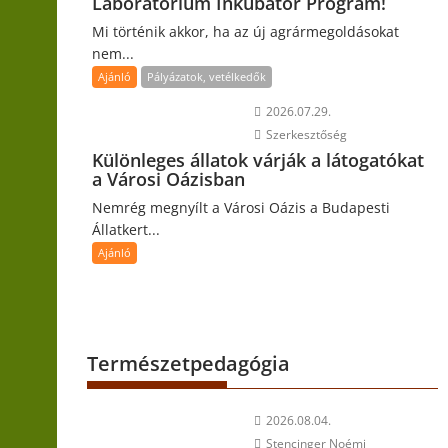
Laboratórium Inkubátor Program!
Mi történik akkor, ha az új agrármegoldásokat
nem...
Ajánló
Pályázatok, vetélkedők
2026.07.29.
Szerkesztőség
Különleges állatok várják a látogatókat
a Városi Oázisban
Nemrég megnyílt a Városi Oázis a Budapesti
Állatkert...
Ajánló
Természetpedagógia
2026.08.04.
Stencinger Noémi