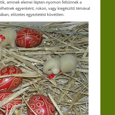
etítik, aminek elemei lépten-nyomon feltűnnek a
lhetnek egyenként, rokon, vagy kiegészítő témával
jában, előzetes egyeztetést követően.