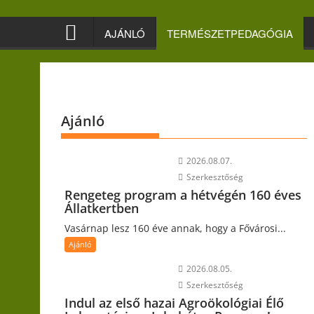
Skip
to
AJÁNLÓ
TERMÉSZETPEDAGÓGIA
content
Ajánló
2026.08.07.
Szerkesztőség
Rengeteg program a hétvégén 160 éves
Állatkertben
Vasárnap lesz 160 éve annak, hogy a Fővárosi...
Ajánló
2026.08.05.
Szerkesztőség
Indul az első hazai Agroökológiai Élő