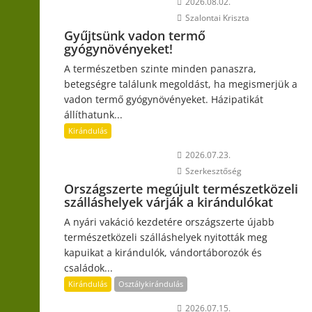
2026.08.02.
Szalontai Kriszta
Gyűjtsünk vadon termő
gyógynövényeket!
A természetben szinte minden panaszra,
betegségre találunk megoldást, ha megismerjük a
vadon termő gyógynövényeket. Házipatikát
állíthatunk...
Kirándulás
2026.07.23.
Szerkesztőség
Országszerte megújult természetközeli
szálláshelyek várják a kirándulókat
A nyári vakáció kezdetére országszerte újabb
természetközeli szálláshelyek nyitották meg
kapuikat a kirándulók, vándortáborozók és
családok...
Kirándulás
Osztálykirándulás
2026.07.15.