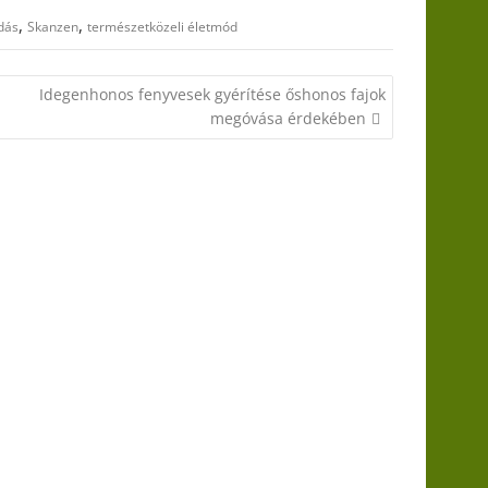
,
,
dás
Skanzen
természetközeli életmód
Idegenhonos fenyvesek gyérítése őshonos fajok
megóvása érdekében