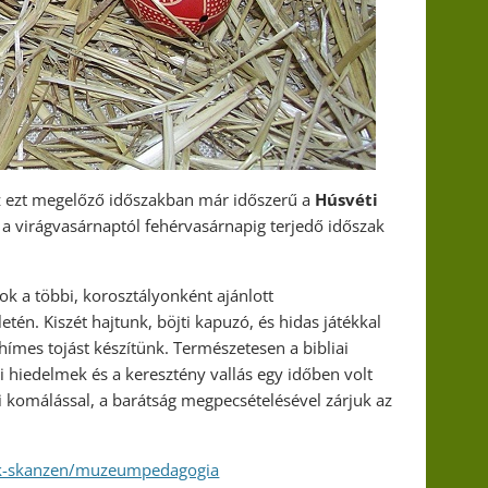
az ezt megelőző időszakban már időszerű a
Húsvéti
 virágvasárnaptól fehérvasárnapig terjedő időszak
ok a többi, korosztályonként ajánlott
én. Kiszét hajtunk, böjti kapuzó, és hidas játékkal
hímes tojást készítünk. Természetesen a bibliai
 hiedelmek és a keresztény vallás egy időben volt
pi komálással, a barátság megpecsételésével zárjuk az
ek-skanzen/muzeumpedagogia