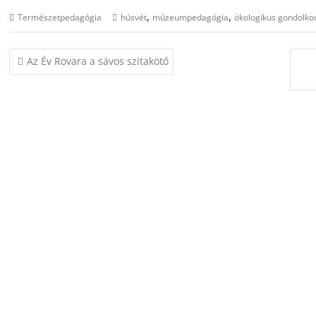
,
,
Természetpedagógia
húsvét
múzeumpedagógia
ökologikus gondolko
Bejegyzés
Az Év Rovara a sávos szitakötő
navigáció