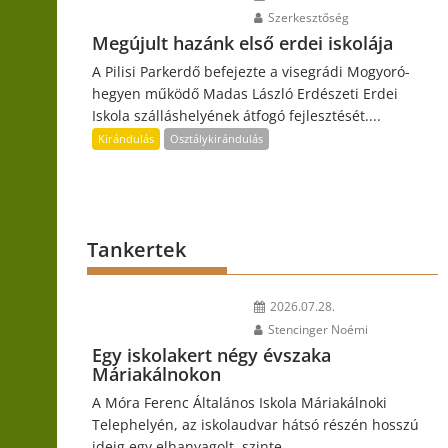
Szerkesztőség
Megújult hazánk első erdei iskolája
A Pilisi Parkerdő befejezte a visegrádi Mogyoró-
hegyen működő Madas László Erdészeti Erdei
Iskola szálláshelyének átfogó fejlesztését....
Kirándulás
Osztálykirándulás
Tankertek
2026.07.28.
Stencinger Noémi
Egy iskolakert négy évszaka
Máriakálnokon
A Móra Ferenc Általános Iskola Máriakálnoki
Telephelyén, az iskolaudvar hátsó részén hosszú
ideig egy elhanyagolt, szinte...