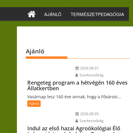
Skip
to
AJÁNLÓ
TERMÉSZETPEDAGÓGIA
content
Ajánló
2026.08.07.
Szerkesztőség
Rengeteg program a hétvégén 160 éves
Állatkertben
Vasárnap lesz 160 éve annak, hogy a Fővárosi...
Ajánló
2026.08.05.
Szerkesztőség
Indul az első hazai Agroökológiai Élő