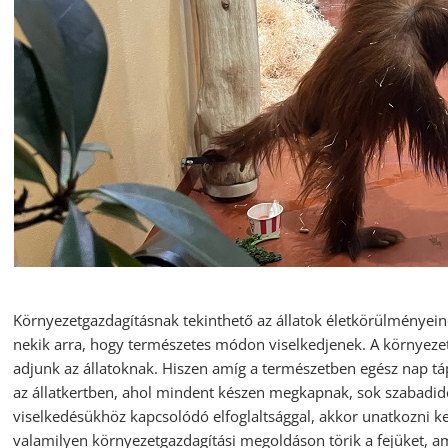
Környezetgazdagításnak tekinthető az állatok életkörülményein
nekik arra, hogy természetes módon viselkedjenek. A környezetg
adjunk az állatoknak. Hiszen amíg a természetben egész nap táp
az állatkertben, ahol mindent készen megkapnak, sok szabadide
viselkedésükhöz kapcsolódó elfoglaltsággal, akkor unatkozni k
valamilyen környezetgazdagítási megoldáson törik a fejüket, 