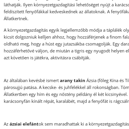
láthatják. Ilyen környezetgazdagítási lehetőséget nyújt a karács
feldíszített fenyőfákkal kedveskednek az állatoknak. A fenyőfák
Állatkertnek.
A környezetgazdagítás egyik legjellemzőbb módja a táplálék ol
kicsit dolgozniuk kelljen ahhoz, hogy hozzáférjenek a finom fa
oldható meg, hogy a húst egy jutazsákba csomagolják. Egy dara
hozzáférhetővé váljon, de miután a tigris egy nyugodt helyen 
azt követően is játékra, aktivitásra csábítják.
Az általában kevésbé ismert
arany takin
Ázsia (főleg Kína és T
párosujjú patása. A kecske- és juhfélékkel áll rokonságban. Tö
Állatkertben egy hím és egy nőstény példány él két kicsinyével.
karácsonyfán kínált répát, karalábét, majd a fenyőfát is rágcsál
Az
ázsiai elefánt
ok sem maradhattak ki a környezetgazdagítás