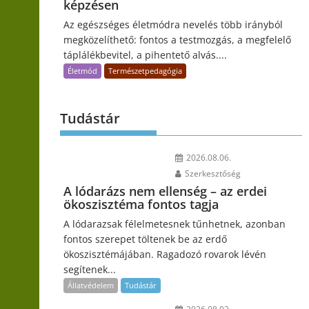
képzésen
Az egészséges életmódra nevelés több irányból
megközelíthető: fontos a testmozgás, a megfelelő
táplálékbevitel, a pihentető alvás....
Életmód
Természetpedagógia
Tudástár
2026.08.06.
Szerkesztőség
A lódarázs nem ellenség – az erdei
ökoszisztéma fontos tagja
A lódarazsak félelmetesnek tűnhetnek, azonban
fontos szerepet töltenek be az erdő
ökoszisztémájában. Ragadozó rovarok lévén
segítenek...
Állatvédelem
Tudástár