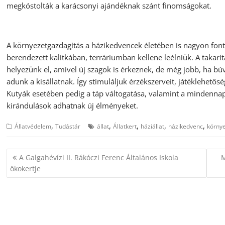
megkóstolták a karácsonyi ajándéknak szánt finomságokat.
A környezetgazdagítás a házikedvencek életében is nagyon fon
berendezett kalitkában, terráriumban kellene leélniük. A takarí
helyezünk el, amivel új szagok is érkeznek, de még jobb, ha bú
adunk a kisállatnak. Így stimuláljuk érzékszerveit, játéklehetősé
Kutyák esetében pedig a táp váltogatása, valamint a mindenna
kirándulások adhatnak új élményeket.
,
,
,
,
,
Állatvédelem
Tudástár
állat
Állatkert
háziállat
házikedvenc
körny
Bejegyzés
A Galgahévízi II. Rákóczi Ferenc Általános Iskola
M
navigáció
ökokertje