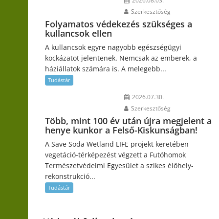
2026.08.03.
Szerkesztőség
Folyamatos védekezés szükséges a
kullancsok ellen
A kullancsok egyre nagyobb egészségügyi
kockázatot jelentenek. Nemcsak az emberek, a
háziállatok számára is. A melegebb...
Tudástár
2026.07.30.
Szerkesztőség
Több, mint 100 év után újra megjelent a
henye kunkor a Felső-Kiskunságban!
A Save Soda Wetland LIFE projekt keretében
vegetáció-térképezést végzett a Futóhomok
Természetvédelmi Egyesület a szikes élőhely-
rekonstrukció...
Tudástár