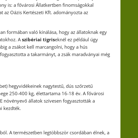
ony is: a fővárosi Állatkertben finomságokkal
at az Oázis Kertészeti Kft. adományozta az
yan formában való kínálása, hogy az állatoknak egy
latokhoz. A
szibériai tigris
eknél ez például úgy
big a zsákot kell marcangolni, hogy a hús
elfogyasztotta a takarmányt, a zsák maradványai még
ibet) hegyvidékeinek nagytestű, dús szőrzetű
mege 250-400 kg, élettartama 16-18 év. A fővárosi
 E növényevő állatok szívesen fogyasztották a
ni kezdték.
ból. A természetben legtöbbször csordában élnek, a