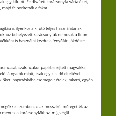
 egy kifutót. Feldíszített karácsonyfa várta őket,
majd felborították a fákat.
gításra, ilyenkor a kifutó teljes használatának
ántokhoz behelyezett karácsonyfák nemcsak a finom
átékként is használni kezdte a fenyőfát: lökdöste,
aranccsal, szaloncukor papírba rejtett magvakkal
ő látogatók miatt, csak egy kis idő elteltével
 őket: papírtáskába csomagolt ételek, takaró, egyéb
csemegékkel szemben, csak messziről méregették az
 mentek a karácsonyfákhoz, míg végül