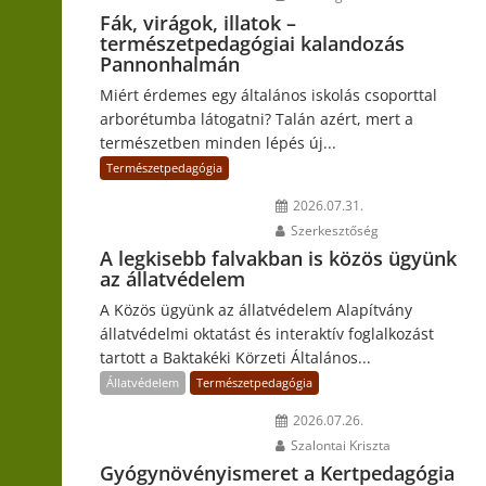
Fák, virágok, illatok –
természetpedagógiai kalandozás
Pannonhalmán
Miért érdemes egy általános iskolás csoporttal
arborétumba látogatni? Talán azért, mert a
természetben minden lépés új...
Természetpedagógia
2026.07.31.
Szerkesztőség
A legkisebb falvakban is közös ügyünk
az állatvédelem
A Közös ügyünk az állatvédelem Alapítvány
állatvédelmi oktatást és interaktív foglalkozást
tartott a Baktakéki Körzeti Általános...
Állatvédelem
Természetpedagógia
2026.07.26.
Szalontai Kriszta
Gyógynövényismeret a Kertpedagógia