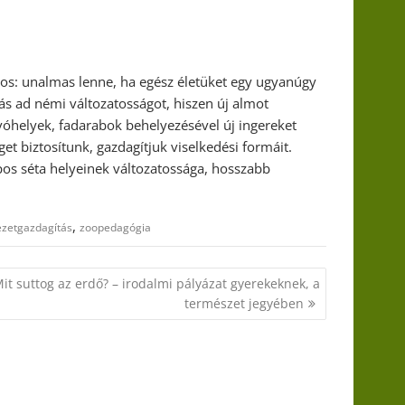
tos: unalmas lenne, ha egész életüket egy ugyanúgy
tás ad némi változatosságot, hiszen új almot
vóhelyek, fadarabok behelyezésével új ingereket
get biztosítunk, gazdagítjuk viselkedési formáit.
pos séta helyeinek változatossága, hosszabb
,
ezetgazdagítás
zoopedagógia
it suttog az erdő? – irodalmi pályázat gyerekeknek, a
természet jegyében