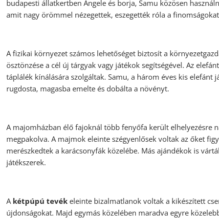
budapesti állatkertben Angele és borja, Samu közösen használnak
amit nagy örömmel nézegettek, eszegették róla a finomságokat, 
A
fizikai környezet számos lehetőséget biztosít a környezetgazda
ösztönzése a cél új tárgyak vagy játékok segítségével. Az elef
táplálék kínálására szolgáltak. Samu, a három éves kis elefánt j
rugdosta, magasba emelte és dobálta a növényt.
A majomházban élő fajoknál több fenyőfa került elhelyezésre n
megpakolva. A majmok eleinte szégyenlősek voltak az őket figyel
merészkedtek a karácsonyfák közelébe. Más ajándékok is várták
játékszerek.
A
kétpúpú tevék
eleinte bizalmatlanok voltak a kikészített 
újdonságokat. Majd egymás közelében maradva egyre közelebb