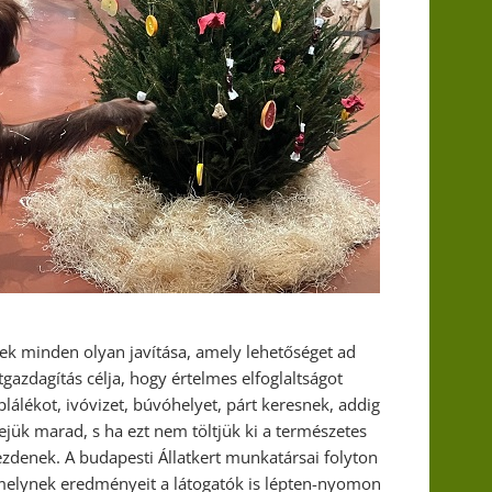
ek minden olyan javítása, amely lehetőséget ad
azdagítás célja, hogy értelmes elfoglaltságot
lálékot, ivóvizet, búvóhelyet, párt keresnek, addig
jük marad, s ha ezt nem töltjük ki a természetes
ezdenek. A budapesti Állatkert munkatársai folyton
amelynek eredményeit a látogatók is lépten-nyomon