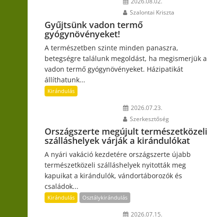
2026.08.02.
Szalontai Kriszta
Gyűjtsünk vadon termő
gyógynövényeket!
A természetben szinte minden panaszra,
betegségre találunk megoldást, ha megismerjük a
vadon termő gyógynövényeket. Házipatikát
állíthatunk...
Kirándulás
2026.07.23.
Szerkesztőség
Országszerte megújult természetközeli
szálláshelyek várják a kirándulókat
A nyári vakáció kezdetére országszerte újabb
természetközeli szálláshelyek nyitották meg
kapuikat a kirándulók, vándortáborozók és
családok...
Kirándulás
Osztálykirándulás
2026.07.15.