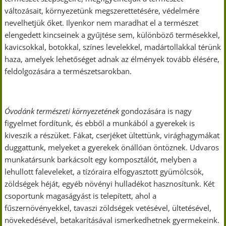
változásait, környezetünk megszerettetésére, védelmére
nevelhetjük őket. Ilyenkor nem maradhat el a természet
elengedett kincseinek a gyűjtése sem, különböző termésekkel,
kavicsokkal, botokkal, színes levelekkel, madártollakkal térünk
haza, amelyek lehetőséget adnak az élmények tovább élésére,
feldolgozására a természetsarokban.
Óvodánk természeti környezetének
gondozására is nagy
figyelmet fordítunk, és ebből a munkából a gyerekek is
kiveszik a részüket. Fákat, cserjéket ültettünk, virághagymákat
duggattunk, melyeket a gyerekek önállóan öntöznek. Udvaros
munkatársunk barkácsolt egy komposztálót, melyben a
lehullott faleveleket, a tízóraira elfogyasztott gyümölcsök,
zöldségek héját, egyéb növényi hulladékot hasznosítunk. Két
csoportunk magaságyást is telepített, ahol a
fűszernövényekkel, tavaszi zöldségek vetésével, ültetésével,
növekedésével, betakarításával ismerkedhetnek gyermekeink.