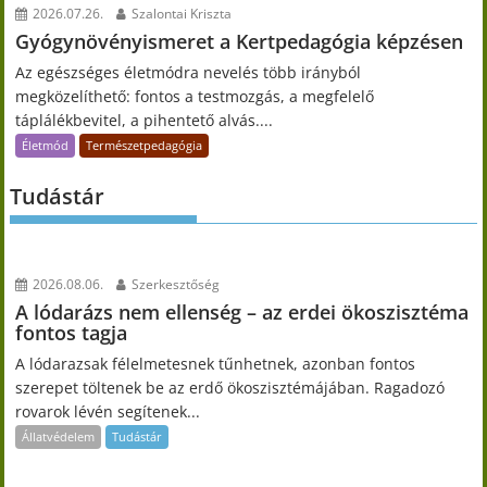
2026.07.26.
Szalontai Kriszta
Gyógynövényismeret a Kertpedagógia képzésen
Az egészséges életmódra nevelés több irányból
megközelíthető: fontos a testmozgás, a megfelelő
táplálékbevitel, a pihentető alvás....
Életmód
Természetpedagógia
Tudástár
2026.08.06.
Szerkesztőség
A lódarázs nem ellenség – az erdei ökoszisztéma
fontos tagja
A lódarazsak félelmetesnek tűnhetnek, azonban fontos
szerepet töltenek be az erdő ökoszisztémájában. Ragadozó
rovarok lévén segítenek...
Állatvédelem
Tudástár