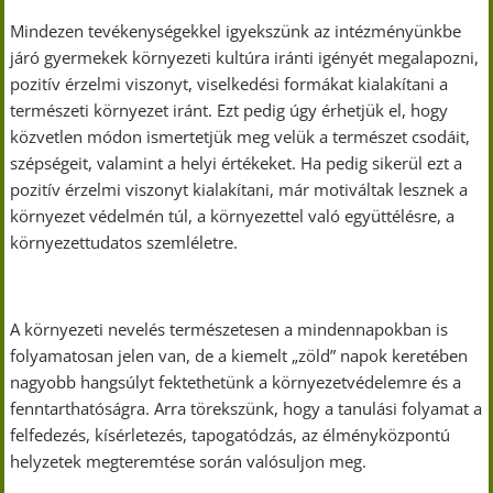
Mindezen tevékenységekkel igyekszünk az intézményünkbe
járó gyermekek környezeti kultúra iránti igényét megalapozni,
pozitív érzelmi viszonyt, viselkedési formákat kialakítani a
természeti környezet iránt. Ezt pedig úgy érhetjük el, hogy
közvetlen módon ismertetjük meg velük a természet csodáit,
szépségeit, valamint a helyi értékeket. Ha pedig sikerül ezt a
pozitív érzelmi viszonyt kialakítani, már motiváltak lesznek a
környezet védelmén túl, a környezettel való együttélésre, a
környezettudatos szemléletre.
A környezeti nevelés természetesen a mindennapokban is
folyamatosan jelen van, de a kiemelt „zöld” napok keretében
nagyobb hangsúlyt fektethetünk a környezetvédelemre és a
fenntarthatóságra. Arra törekszünk, hogy a tanulási folyamat a
felfedezés, kísérletezés, tapogatódzás, az élményközpontú
helyzetek megteremtése során valósuljon meg.