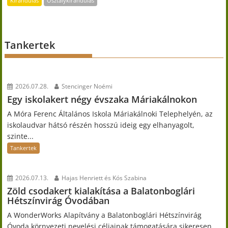
Kirándulás
Osztálykirándulás
Tankertek
2026.07.28.
Stencinger Noémi
Egy iskolakert négy évszaka Máriakálnokon
A Móra Ferenc Általános Iskola Máriakálnoki Telephelyén, az
iskolaudvar hátsó részén hosszú ideig egy elhanyagolt,
szinte...
Tankertek
2026.07.13.
Hajas Henriett és Kós Szabina
Zöld csodakert kialakítása a Balatonboglári
Hétszínvirág Óvodában
A WonderWorks Alapítvány a Balatonboglári Hétszínvirág
Óvoda környezeti nevelési céljainak támogatására sikeresen