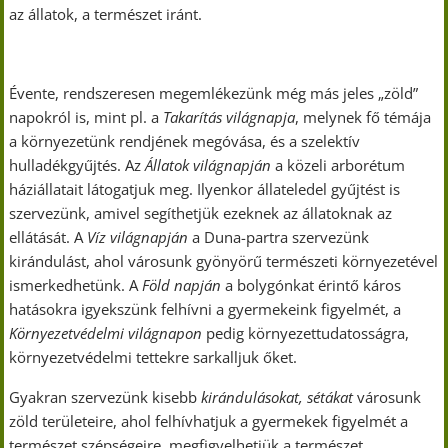
az állatok, a természet iránt.
Évente, rendszeresen megemlékezünk még más jeles „zöld”
napokról is, mint pl. a
Takarítás világnapja
, melynek fő témája
a környezetünk rendjének megóvása, és a szelektív
hulladékgyűjtés. Az
Állatok világnapján
a közeli arborétum
háziállatait látogatjuk meg. Ilyenkor állateledel gyűjtést is
szervezünk, amivel segíthetjük ezeknek az állatoknak az
ellátását. A
Víz világnapján
a Duna-partra szervezünk
kirándulást, ahol városunk gyönyörű természeti környezetével
ismerkedhetünk. A
Föld napján
a bolygónkat érintő káros
hatásokra igyekszünk felhívni a gyermekeink figyelmét, a
Környezetvédelmi világnapon
pedig környezettudatosságra,
környezetvédelmi tettekre sarkalljuk őket.
Gyakran szervezünk kisebb
kirándulásokat, sétákat
városunk
zöld területeire, ahol felhívhatjuk a gyermekek figyelmét a
természet szépségeire, megfigyelhetjük a természet