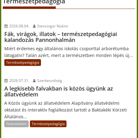
Természetpedagógia
2026.08.04.
Stencinger Noémi
Fák, virágok, illatok – természetpedagógiai
kalandozás Pannonhalmán
Miért érdemes egy általános iskolás csoporttal arborétumba
látogatni? Talán azért, mert a természetben minden lépés új...
Természetpedagógia
2026.07.31.
Szerkesztőség
A legkisebb falvakban is közös ügyünk az
állatvédelem
A Közös ügyünk az állatvédelem Alapítvány állatvédelmi
oktatást és interaktív foglalkozást tartott a Baktakéki Körzeti
Általános...
Állatvédelem
Természetpedagógia