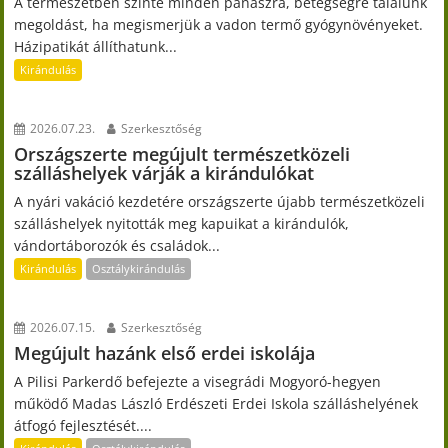
A természetben szinte minden panaszra, betegségre találunk
megoldást, ha megismerjük a vadon termő gyógynövényeket.
Házipatikát állíthatunk...
Kirándulás
2026.07.23.
Szerkesztőség
Országszerte megújult természetközeli
szálláshelyek várják a kirándulókat
A nyári vakáció kezdetére országszerte újabb természetközeli
szálláshelyek nyitották meg kapuikat a kirándulók,
vándortáborozók és családok...
Kirándulás
Osztálykirándulás
2026.07.15.
Szerkesztőség
Megújult hazánk első erdei iskolája
A Pilisi Parkerdő befejezte a visegrádi Mogyoró-hegyen
működő Madas László Erdészeti Erdei Iskola szálláshelyének
átfogó fejlesztését....