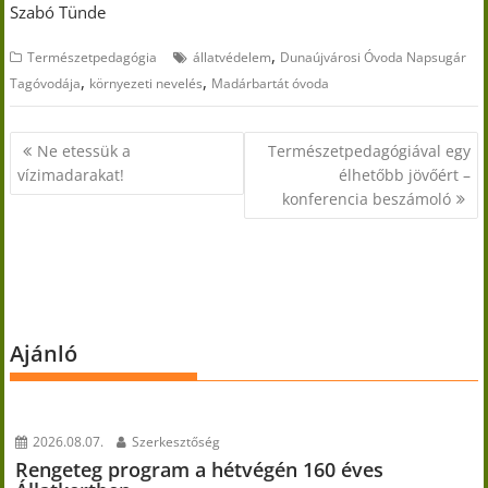
Szabó Tünde
,
Természetpedagógia
állatvédelem
Dunaújvárosi Óvoda Napsugár
,
,
Tagóvodája
környezeti nevelés
Madárbartát óvoda
Bejegyzés
Ne etessük a
Természetpedagógiával egy
navigáció
vízimadarakat!
élhetőbb jövőért –
konferencia beszámoló
Ajánló
2026.08.07.
Szerkesztőség
Rengeteg program a hétvégén 160 éves