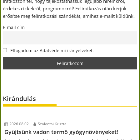
Iratkozzon fel, hogy tájékoztathassuk legújabb híreinkről,
érdekes cikkekről, programokról! Feliratkozás után kérjük
erősítse meg feliratkozási szándékát, amihez e-mailt küldünk.
E-mail cím
Elfogadom az Adatvédelmi irányelveket.
Kirándulás
2026.08.02.
Szalontai Kriszta
Gyűjtsünk vadon termő gyógynövényeket!