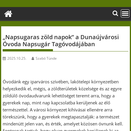
Skip
to
content
„Napsugaras zöld napok” a Dunaújvárosi
Óvoda Napsugár Tagóvodájában
2025.10.25.
Szabó Tünde
Óvodánk egy iparváros szívében, lakótelepi környezetben
helyezkedik el, mégis, a zöldterületek közelsége és az egyre
zöldülő óvodaudvarunk lehetőséget teremt arra, hogy a
gyerekek nap, mint nap kapcsolatba kerüljenek az élő
természettel. A városi környezet kihívásai ellenére arra
törekszünk, hogy a gyerekek megtapasztalják: a természet
mindenütt jelen van, és érték, amelyet közösen óvnunk kell.
Fontosnak tartjuk, hogy olyan gyermekek kerüljenek ki az