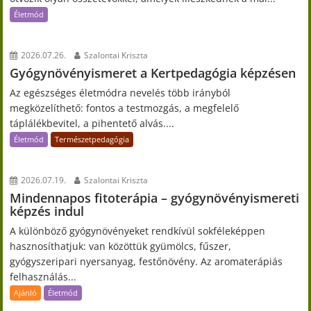
Életmód
2026.07.26.
Szalontai Kriszta
Gyógynövényismeret a Kertpedagógia képzésen
Az egészséges életmódra nevelés több irányból
megközelíthető: fontos a testmozgás, a megfelelő
táplálékbevitel, a pihentető alvás....
Életmód
Természetpedagógia
2026.07.19.
Szalontai Kriszta
Mindennapos fitoterápia – gyógynövényismereti
képzés indul
A különböző gyógynövényeket rendkívül sokféleképpen
hasznosíthatjuk: van közöttük gyümölcs, fűszer,
gyógyszeripari nyersanyag, festőnövény. Az aromaterápiás
felhasználás...
Ajánló
Életmód