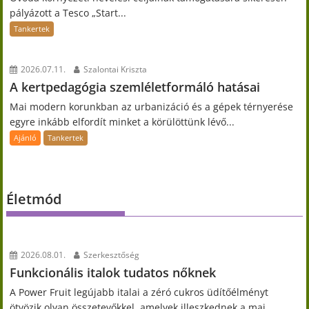
pályázott a Tesco „Start...
Tankertek
2026.07.11.
Szalontai Kriszta
A kertpedagógia szemléletformáló hatásai
Mai modern korunkban az urbanizáció és a gépek térnyerése
egyre inkább elfordít minket a körülöttünk lévő...
Ajánló
Tankertek
Életmód
2026.08.01.
Szerkesztőség
Funkcionális italok tudatos nőknek
A Power Fruit legújabb italai a zéró cukros üdítőélményt
ötvözik olyan összetevőkkel, amelyek illeszkednek a mai...