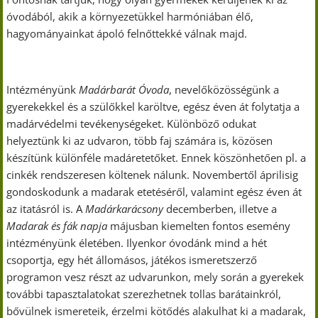
óvodából, akik a környezetükkel harmóniában élő,
hagyományainkat ápoló felnőttekké válnak majd.
Intézményünk
Madárbarát Óvoda
, nevelőközösségünk a
gyerekekkel és a szülőkkel karöltve, egész éven át folytatja a
madárvédelmi tevékenységeket. Különböző odukat
helyeztünk ki az udvaron, több faj számára is, közösen
készítünk különféle madáretetőket. Ennek köszönhetően pl. a
cinkék rendszeresen költenek nálunk. Novembertől áprilisig
gondoskodunk a madarak etetéséről, valamint egész éven át
az itatásról is. A
Madárkarácsony
decemberben, illetve a
Madarak és fák napja
májusban kiemelten fontos esemény
intézményünk életében. Ilyenkor óvodánk mind a hét
csoportja, egy hét állomásos, játékos ismeretszerző
programon vesz részt az udvarunkon, mely során a gyerekek
további tapasztalatokat szerezhetnek tollas barátainkról,
bővülnek ismereteik, érzelmi kötődés alakulhat ki a madarak,