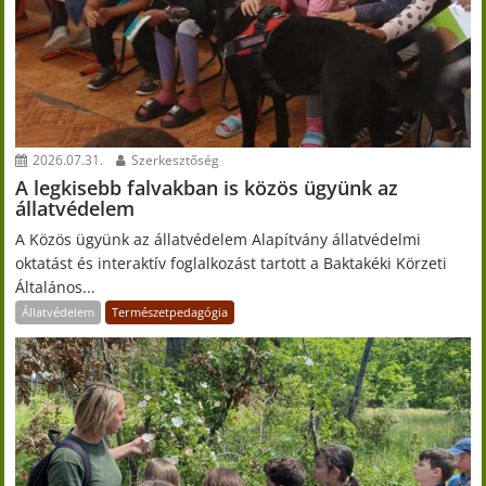
2026.07.31.
Szerkesztőség
A legkisebb falvakban is közös ügyünk az
állatvédelem
A Közös ügyünk az állatvédelem Alapítvány állatvédelmi
oktatást és interaktív foglalkozást tartott a Baktakéki Körzeti
Általános...
Állatvédelem
Természetpedagógia