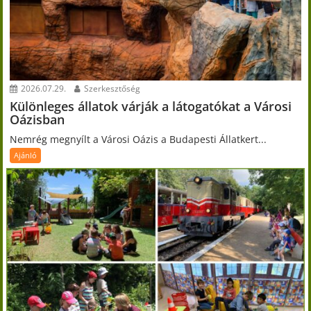
2026.07.29.
Szerkesztőség
Különleges állatok várják a látogatókat a Városi
Oázisban
Nemrég megnyílt a Városi Oázis a Budapesti Állatkert...
Ajánló