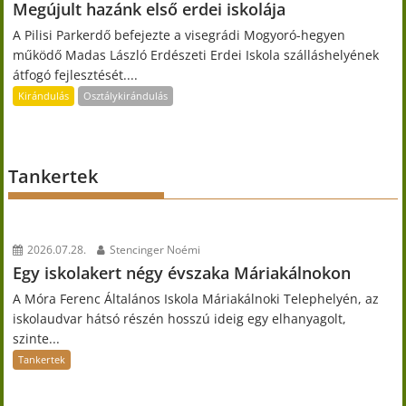
Megújult hazánk első erdei iskolája
A Pilisi Parkerdő befejezte a visegrádi Mogyoró-hegyen
működő Madas László Erdészeti Erdei Iskola szálláshelyének
átfogó fejlesztését....
Kirándulás
Osztálykirándulás
Tankertek
2026.07.28.
Stencinger Noémi
Egy iskolakert négy évszaka Máriakálnokon
A Móra Ferenc Általános Iskola Máriakálnoki Telephelyén, az
iskolaudvar hátsó részén hosszú ideig egy elhanyagolt,
szinte...
Tankertek