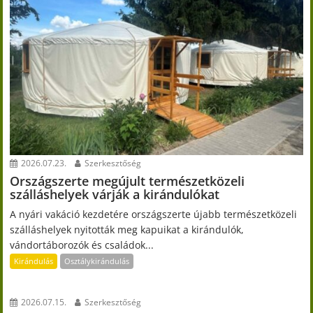
2026.07.23.
Szerkesztőség
Országszerte megújult természetközeli
szálláshelyek várják a kirándulókat
A nyári vakáció kezdetére országszerte újabb természetközeli
szálláshelyek nyitották meg kapuikat a kirándulók,
vándortáborozók és családok...
Kirándulás
Osztálykirándulás
2026.07.15.
Szerkesztőség