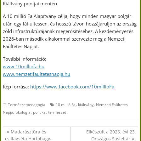
Kiáltvány pontjai mentén.
A 10 millió Fa Alapítvány célja, hogy minden magyar polgár
után egy fát ültessen, és hosszú távon hozzájáruljon az ország
zöld infrastruktúrájának megerősítéséhez. A kezdeményezés
2026-ban második alkalommal szervezte meg a Nemzeti
Faültetés Napját.
További információ:
www.10milliofa.hu
www.nemzetifaultetesnapja.hu
Kép forrása:
https://www.facebook.com/10millioFa
,
,
Természetpedagógia
10 millió Fa
kiáltvány
Nemzeti Faültetés
,
,
,
Napja
ökológia
politika
természet
Bejegyzés
Madarásztúra és
Elkészült a 2026. évi 23.
navigáció
csillagséta Hortobágy-
Országos Sasleltár