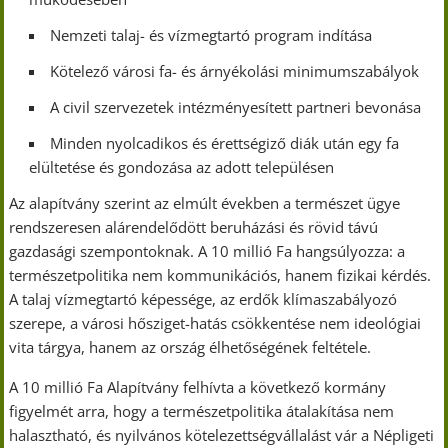
Nemzeti talaj- és vízmegtartó program indítása
Kötelező városi fa- és árnyékolási minimumszabályok
A civil szervezetek intézményesített partneri bevonása
Minden nyolcadikos és érettségiző diák után egy fa
elültetése és gondozása az adott településen
Az alapítvány szerint az elmúlt években a természet ügye
rendszeresen alárendelődött beruházási és rövid távú
gazdasági szempontoknak. A 10 millió Fa hangsúlyozza: a
természetpolitika nem kommunikációs, hanem fizikai kérdés.
A talaj vízmegtartó képessége, az erdők klímaszabályozó
szerepe, a városi hősziget-hatás csökkentése nem ideológiai
vita tárgya, hanem az ország élhetőségének feltétele.
A 10 millió Fa Alapítvány felhívta a következő kormány
figyelmét arra, hogy a természetpolitika átalakítása nem
halasztható, és nyilvános kötelezettségvállalást vár a Népligeti