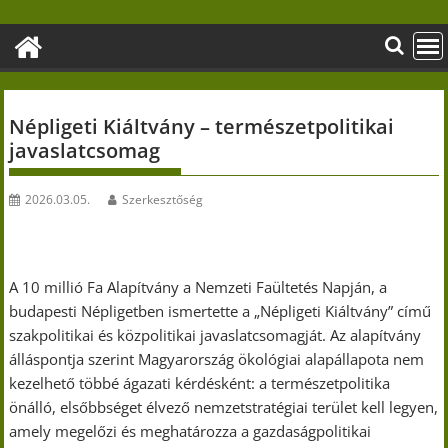
Skip
to
content
Népligeti Kiáltvány – természetpolitikai
javaslatcsomag
2026.03.05.
Szerkesztőség
A 10 millió Fa Alapítvány a Nemzeti Faültetés Napján, a
budapesti Népligetben ismertette a „Népligeti Kiáltvány” című
szakpolitikai és közpolitikai javaslatcsomagját. Az alapítvány
álláspontja szerint Magyarország ökológiai alapállapota nem
kezelhető többé ágazati kérdésként: a természetpolitika
önálló, elsőbbséget élvező nemzetstratégiai terület kell legyen,
amely megelőzi és meghatározza a gazdaságpolitikai