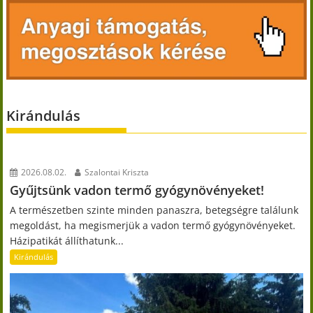
Kirándulás
2026.08.02.
Szalontai Kriszta
Gyűjtsünk vadon termő gyógynövényeket!
A természetben szinte minden panaszra, betegségre találunk
megoldást, ha megismerjük a vadon termő gyógynövényeket.
Házipatikát állíthatunk...
Kirándulás