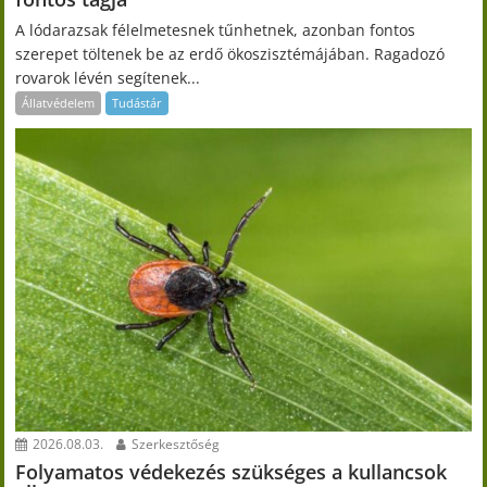
A lódarazsak félelmetesnek tűnhetnek, azonban fontos
szerepet töltenek be az erdő ökoszisztémájában. Ragadozó
rovarok lévén segítenek...
Állatvédelem
Tudástár
2026.08.03.
Szerkesztőség
Folyamatos védekezés szükséges a kullancsok