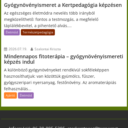
Gyógynövényismeret a Kertpedagógia képzésen
Az egészséges életmódra nevelés több irányból
megközelíthető: fontos a testmozgás, a megfelelő
táplálékbevitel, a pihentető alvás....
Életmód
Természetpedagógia
2026.07.19.
Szalontai Kriszta
Mindennapos fitoterápia – gyógynövényismereti
képzés indul
A különböző gyógynövényeket rendkívül sokféleképpen
hasznosíthatjuk: van közöttük gyümölcs, fűszer,
gyógyszeripari nyersanyag, festőnövény. Az aromaterápiás
felhasználás...
Ajánló
Életmód