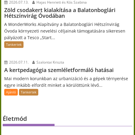
2026.07.13.
Hajas Henriett és Kós Szabina
Zöld csodakert kialakítása a Balatonboglári
Hétszínvirág Óvodában
A WonderWorks Alapítvány a Balatonboglári Hétszínvirág
Óvoda környezeti nevelési céljainak támogatására sikeresen
pályázott a Tesco „Start...
Tankertek
2026.07.11.
Szalontai Kriszta
A kertpedagógia szemléletformáló hatásai
Mai modern korunkban az urbanizáció és a gépek térnyerése
egyre inkább elfordít minket a körülöttünk lévő...
Ajánló
Tankertek
Életmód