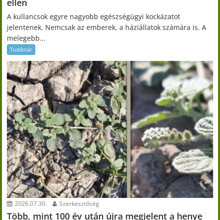
ellen
A kullancsok egyre nagyobb egészségügyi kockázatot
jelentenek. Nemcsak az emberek, a háziállatok számára is. A
melegebb...
Tudástár
2026.07.30.
Szerkesztőség
Több, mint 100 év után újra megjelent a henye