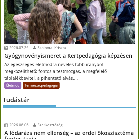
2026.07.26.
Szalontai Kriszta
Gyógynövényismeret a Kertpedagógia képzésen
Az egészséges életmódra nevelés több irányból
megközelíthető: fontos a testmozgás, a megfelelő
táplálékbevitel, a pihentető alvás....
Életmód
Természetpedagógia
Tudástár
2026.08.06.
Szerkesztőség
A lódarázs nem ellenség – az erdei ökoszisztéma
fontos tagja