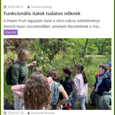
2026.08.01.
Szerkesztőség
Funkcionális italok tudatos nőknek
A Power Fruit legújabb italai a zéró cukros üdítőélményt
ötvözik olyan összetevőkkel, amelyek illeszkednek a mai...
Életmód
2026.07.26.
Szalontai Kriszta