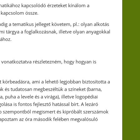
tematikához kapcsolódó érzeteket kínálom a
l kapcsolom össze.
dig a tematikus jelleget követem, pl.: olyan alkotás
mi tárgya a foglalkozásnak, illetve olyan anyagokkal
mához.
e vonatkoztatva részletezném, hogy hogyan is
t körbeadásra, ami a lehető legjobban biztosította a
k és tudatosan megbeszéltük a színeket (barna,
a, puha a levele és a virága), illetve logopédiai
ása is fontos fejlesztő hatással bírt. A lezáró
b szempontból megismert és kipróbált szerszámok
alapoztam az óra második felében megvalósuló