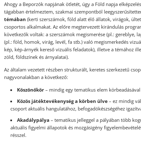
Ahogy a Beporzók napjának ötletét, úgy a Föld napja elképzelés
tágabban értelmeztem, szakmai szempontból leegyszerűsítettem
témában
(kerti szerszámok, föld alatt élő állatok, virágok, ült
csoportos alkalmakat. Az előre megtervezett kirándulás progr
következők voltak: a szerszámok megismerése (pl.: gereblye, lap
(pl.: föld, homok, virág, levél, fa stb.) való megismerkedés vizu
kép, kép-árnyék kereső vizuális feladatok), illetve a témához il
zöld, földszínek és árnyalatai).
Az általam vezetett részben strukturált, keretes szerkezetű cso
nagyvonalakban a következő:
Köszönőkör
– mindig egy tematikus elem körbeadásával 
Közös játéktevékenység a körben ülve
– ez mindig vál
csoport aktuális hangulatához, befogadókészségéhez igazítv
Akadálypálya
– tematikus jelleggel a pályában több kognit
aktuális figyelmi állapotok és mozgásigény figyelembevételév
résszel.