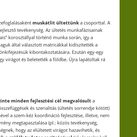
szefoglalásaként
muskátlit ültettünk
a csoporttal. A
fejlesztő tevékenység. Az ültetés munkafázisainak
ais” korosztállyal történő munka során, így a
guk által választott matricákkal kidíszítették a
önkifejezésük kibontakoztatására. Ezután egy-egy
gy virágot és beletették a földbe. Újra lapátoltak rá
inte minden fejlesztési cél megvalósult
a
összefüggések és szerialitás (ültetés sorrendje kötött)
ével a szem-kéz koordináció fejlesztése, illetve, nem
lmény megtapasztalása (pl.: közös tevékenység,
ek, hogy az elültetett virágot hazavihetik, és