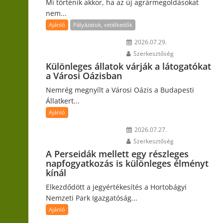
Mi történik akkor, ha az új agrármegoldásokat
nem...
Ajánló
Pályázatok, vetélkedők
2026.07.29.
Szerkesztőség
Különleges állatok várják a látogatókat
a Városi Oázisban
Nemrég megnyílt a Városi Oázis a Budapesti
Állatkert...
Ajánló
2026.07.27.
Szerkesztőség
A Perseidák mellett egy részleges
napfogyatkozás is különleges élményt
kínál
Elkezdődött a jegyértékesítés a Hortobágyi
Nemzeti Park Igazgatóság...
Ajánló