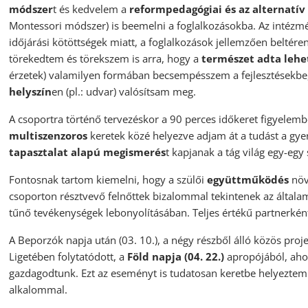
módszer
t és kedvelem a
reformpedagógiai és az alternatí
Montessori módszer) is beemelni a foglalkozásokba. Az intézmén
időjárási kötöttségek miatt, a foglalkozások jellemzően beltér
törekedtem és törekszem is arra, hogy a
természet adta lehe
érzetek) valamilyen formában becsempésszem a fejlesztésekbe, 
helyszín
en (pl.: udvar) valósítsam meg.
A csoportra történő tervezéskor a 90 perces időkeret figyelem
multiszenzoros
keretek közé helyezve adjam át a tudást a gye
tapasztalat alapú megismerés
t kapjanak a tág világ egy-eg
Fontosnak tartom kiemelni, hogy a szülői
együttműködés
növe
csoporton résztvevő felnőttek bizalommal tekintenek az általam 
tűnő tevékenységek lebonyolításában. Teljes értékű partnerkén
A Beporzók napja után (03. 10.), a négy részből álló közös p
Ligetében folytatódott, a
Föld napja (04. 22.)
apropójából, aho
gazdagodtunk. Ezt az eseményt is tudatosan keretbe helyeztem e
alkalommal.