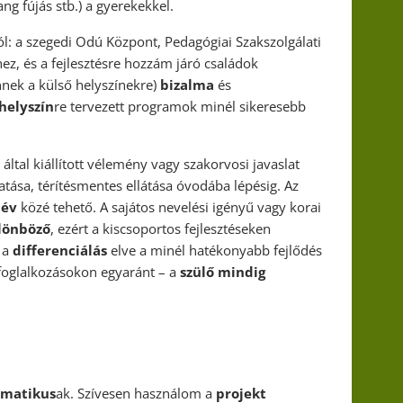
ang fújás stb.) a gyerekekkel.
l: a szegedi Odú Központ, Pedagógiai Szakszolgálati
z, és a fejlesztésre hozzám járó családok
önnek a külső helyszínekre)
bizalma
és
helyszín
re tervezett programok minél sikeresebb
által kiállított vélemény vagy szakorvosi javaslat
atása, térítésmentes ellátása óvodába lépésig. Az
 év
közé tehető. A sajátos nevelési igényű vagy korai
lönböző
, ezért a kiscsoportos fejlesztéseken
 a
differenciálás
elve a minél hatékonyabb fejlődés
 foglalkozásokon egyaránt – a
szülő mindig
ematikus
ak. Szívesen használom a
projekt