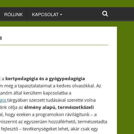
RÓLUNK
KAPCSOLAT
a
t a
kertpedagógia és a gyógypedagógia
am meg a tapasztalataimat a kedves olvasókkal. Az
éganőm által kerültem kapcsolatba a
ógia
tárgyában szerzett tudásával szerette volna
ánk célja az
élmény alapú, természetközeli
tal, hogy ezeken a programokon rávilágítunk – a
miszerint az egyszerűen hozzáférhető, természetadta
fejlesztő – tevékenységeket lehet, akár csak egy