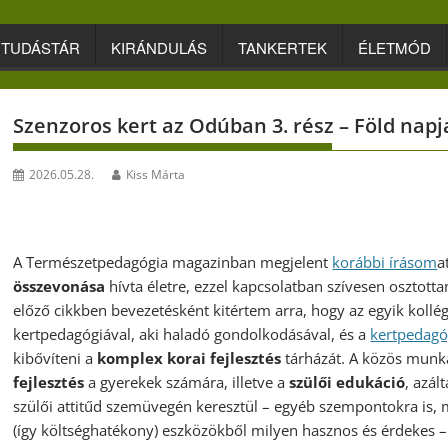
TUDÁSTÁR
KIRÁNDULÁS
TANKERTEK
ÉLETMÓD
Szenzoros kert az Odúban 3. rész – Föld napj
2026.05.28.
Kiss Márta
A Természetpedagógia magazinban megjelent
korábbi írásom
a
összevonása
hívta életre, ezzel kapcsolatban szívesen osztott
előző cikkben bevezetésként kitértem arra, hogy az egyik koll
kertpedagógiával, aki haladó gondolkodásával, és a
kertpedag
kibővíteni a
komplex korai fejlesztés
tárházát. A közös munk
fejlesztés
a gyerekek számára, illetve a
szülői edukáció
, azál
szülői attitűd szemüvegén keresztül – egyéb szempontokra is, 
(így költséghatékony) eszközökből milyen hasznos és érdekes – 