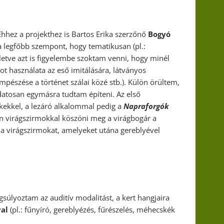
Ehhez a projekthez is Bartos Erika szerzőnő
Bogyó
 legfőbb szempont, hogy tematikusan (pl.:
letve azt is figyelembe szoktam venni, hogy minél
bot használata az eső imitálására, látványos
mpészése a történet szálai közé stb.). Külön örültem,
datosan egymásra tudtam építeni. Az első
kekkel, a lezáró alkalommal pedig a
Napraforgók
n virágszirmokkal köszöni meg a virágbogár a
uk a virágszirmokat, amelyeket utána gereblyével
úlyoztam az auditív modalitást, a kert hangjaira
val
(pl.: fűnyíró, gereblyézés, fűrészelés, méhecskék