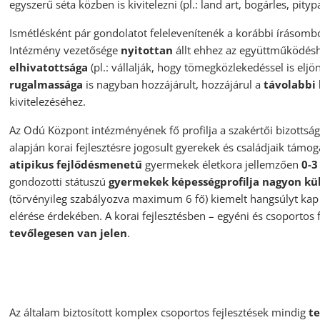
egyszerű séta közben is kivitelezni (pl.: land art, bogárles, pityp
Ismétlésként pár gondolatot felelevenítenék a korábbi írásombó
Intézmény vezetősége
nyitottan
állt ehhez az együttműködéshe
elhivatottsága
(pl.: vállalják, hogy tömegközlekedéssel is elj
rugalmassága
is nagyban hozzájárult, hozzájárul a
távolabbi 
kivitelezéséhez.
Az Odú Központ intézményének fő profilja a szakértői bizottság 
alapján korai fejlesztésre jogosult gyerekek és családjaik támog
atipikus fejlődésmenetű
gyermekek életkora jellemzően
0-3
gondozotti státuszú
gyermekek képességprofilja nagyon kü
(törvényileg szabályozva maximum 6 fő) kiemelt hangsúlyt kap
elérése érdekében. A korai fejlesztésben – egyéni és csoportos
tevőlegesen van jelen
.
Az általam biztosított komplex csoportos fejlesztések mindig
t