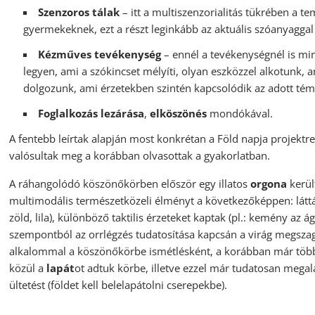
Szenzoros tálak
– itt a multiszenzorialitás tükrében a 
gyermekeknek, ezt a részt leginkább az aktuális szóanyagga
Kézműves tevékenység
– ennél a tevékenységnél is min
legyen, ami a szókincset mélyíti, olyan eszközzel alkotunk, a
dolgozunk, ami érzetekben szintén kapcsolódik az adott té
Foglalkozás lezárása
,
elköszönés
mondókával.
A fentebb leírtak alapján most konkrétan a Föld napja projektr
valósultak meg a korábban olvasottak a gyakorlatban.
A ráhangolódó köszönőkörben először egy illatos
orgona
kerül
multimodális természetközeli élményt a következőképpen: láttá
zöld, lila), különböző taktilis érzeteket kaptak (pl.: kemény az ág
szempontból az orrlégzés tudatosítása kapcsán a virág megszagol
alkalommal a köszönőkörbe ismétlésként, a korábban már töb
közül a
lapát
ot adtuk körbe, illetve ezzel már tudatosan meg
ültetést (földet kell belelapátolni cserepekbe).