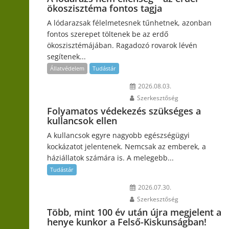
ökoszisztéma fontos tagja
A lódarazsak félelmetesnek tűnhetnek, azonban
fontos szerepet töltenek be az erdő
ökoszisztémájában. Ragadozó rovarok lévén
segítenek...
Állatvédelem
Tudástár
2026.08.03.
Szerkesztőség
Folyamatos védekezés szükséges a
kullancsok ellen
A kullancsok egyre nagyobb egészségügyi
kockázatot jelentenek. Nemcsak az emberek, a
háziállatok számára is. A melegebb...
Tudástár
2026.07.30.
Szerkesztőség
Több, mint 100 év után újra megjelent a
henye kunkor a Felső-Kiskunságban!