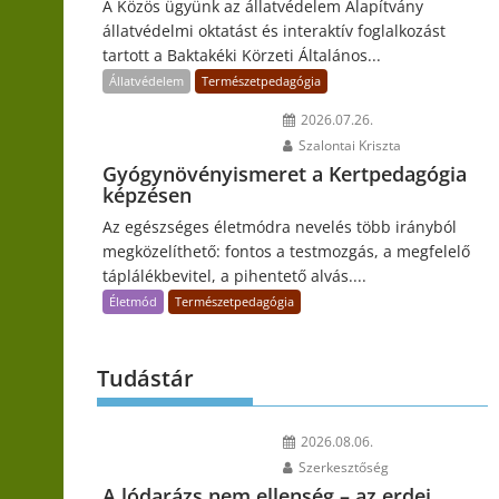
A Közös ügyünk az állatvédelem Alapítvány
állatvédelmi oktatást és interaktív foglalkozást
tartott a Baktakéki Körzeti Általános...
Állatvédelem
Természetpedagógia
2026.07.26.
Szalontai Kriszta
Gyógynövényismeret a Kertpedagógia
képzésen
Az egészséges életmódra nevelés több irányból
megközelíthető: fontos a testmozgás, a megfelelő
táplálékbevitel, a pihentető alvás....
Életmód
Természetpedagógia
Tudástár
2026.08.06.
Szerkesztőség
A lódarázs nem ellenség – az erdei