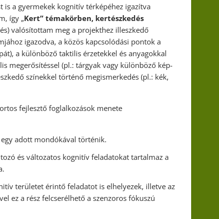
t is a gyermekek kognitív térképéhez igazítva
, így „
Kert” témakörben, kertészkedés
etés) valósítottam meg a projekthez illeszkedő
amjához igazodva, a közös kapcsolódási pontok a
át), a különböző taktilis érzetekkel és anyagokkal
ális megerősítéssel (pl.: tárgyak vagy különböző kép-
leszkedő színekkel történő megismerkedés (pl.: kék,
portos fejlesztő foglalkozások menete
egy adott mondókával történik.
tozó és változatos kognitív feladatokat tartalmaz a
a.
ív területet érintő feladatot is elhelyezek, illetve az
el ez a rész felcserélhető a szenzoros fókuszú