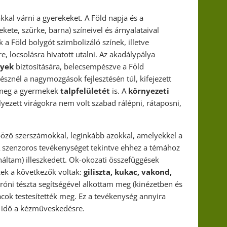
al várni a gyerekeket. A Föld napja és a
fekete, szürke, barna) színeivel és árnyalataival
 a Föld bolygót szimbolizáló színek, illetve
re, locsolásra hivatott utalni. Az akadálypálya
nyek
biztosítására, belecsempészve a Föld
résznél a nagymozgások fejlesztésén túl, kifejezett
m meg a gyermekek
talpfelületét
is. A
környezeti
lyezett virágokra nem volt szabad rálépni, rátaposni,
öző szerszámokkal, leginkább azokkal, amelyekkel a
A szenzoros tevékenységet tekintve ehhez a témához
náltam) illeszkedett. Ok-okozati összefüggések
zek a következők voltak:
giliszta, kukac, vakond,
aróni tészta segítségével alkottam meg (kinézetben és
acok testesítették meg. Ez a tevékenység annyira
t idő a kézműveskedésre.