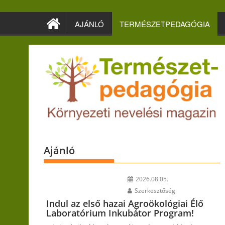
Skip
to
AJÁNLÓ
TERMÉSZETPEDAGÓGIA
content
Ajánló
2026.08.05.
Szerkesztőség
Indul az első hazai Agroökológiai Élő
Laboratórium Inkubátor Program!