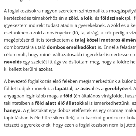
A foglalkozásokra nagyon szeretem színtematikus mozgáspályákk
kertészkedés témakörhöz én a
zöld
, a
kék
, és
földszínek
(pl.: 
igyekeztem indirekt tudást átadni a gyerekeknek. A zöld és a kék
esetünkben a zöld a növényekre (fű, fa, virág), a kék pedig a víz
megépítésénél itt is törekedtem a
talaj közeli motoros élmé
domborzatára utaló
dombos emelkedőket
is. Ennél a feladat
célom volt, hogy minél változatosabb ingerekkel ismertesse
nevelés
egy szeletét itt úgy valósítottam meg, hogy a földre he
ki kellett kerülni azokat.
A bevezető foglalkozás első felében megismerkedtünk a különb
földet tudjuk művelni: a
lapát
tal, az
ásó
val és a
gereblyé
vel. 
anyagban leginkább maga a
föld
(én általános virágföldet hasz
tekintetében a
föld alatt élő állatok
kal is ismerkedhettünk, e
hangya
. A gilisztákat egy doboz ételfesték és egy csomag mak
tapintásban is élethűre sikerültek), a kukacokat gumicukor kuk
tetszett a gyerekeknek, hogy ezen a foglalkozáson nem is jutot