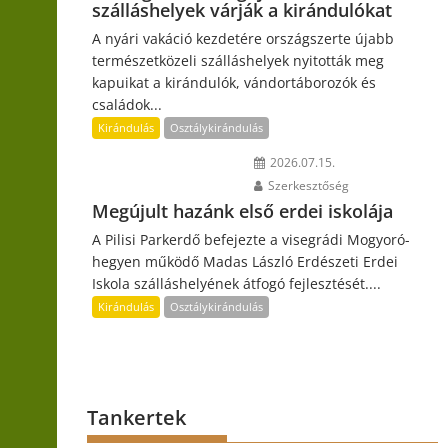
szálláshelyek várják a kirándulókat
A nyári vakáció kezdetére országszerte újabb
természetközeli szálláshelyek nyitották meg
kapuikat a kirándulók, vándortáborozók és
családok...
Kirándulás
Osztálykirándulás
2026.07.15.
Szerkesztőség
Megújult hazánk első erdei iskolája
A Pilisi Parkerdő befejezte a visegrádi Mogyoró-
hegyen működő Madas László Erdészeti Erdei
Iskola szálláshelyének átfogó fejlesztését....
Kirándulás
Osztálykirándulás
Tankertek