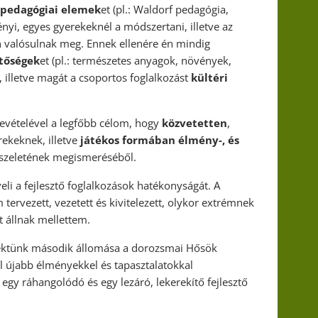
v pedagógiai elemek
et (pl.: Waldorf pedagógia,
yi, egyes gyerekeknél a módszertani, illetve az
en valósulnak meg. Ennek ellenére én mindig
tőségek
et (pl.: természetes anyagok, növények,
illetve magát a csoportos foglalkozást
kültéri
bevételével a legfőbb célom, hogy
közvetetten
,
rekeknek, illetve
játékos formában élmény-, és
y szeletének megismeréséből.
li a fejlesztő foglalkozások hatékonyságát. A
tervezett, vezetett és kivitelezett, olykor extrémnek
t állnak mellettem.
rojektünk második állomása a dorozsmai Hősök
l újabb élményekkel és tapasztalatokkal
gy ráhangolódó és egy lezáró, lekerekítő fejlesztő