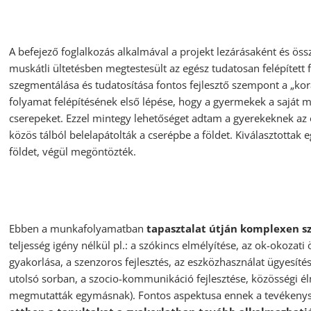
A befejező foglalkozás alkalmával a projekt lezárásaként és ös
muskátli ültetésben megtestesült az egész tudatosan felépített 
szegmentálása és tudatosítása fontos fejlesztő szempont a „kor
folyamat felépítésének első lépése, hogy a gyermekek a saját ma
cserepeket. Ezzel mintegy lehetőséget adtam a gyerekeknek az 
közös tálból belelapátolták a cserépbe a földet. Kiválasztottak e
földet, végül megöntözték.
Ebben a munkafolyamatban
tapasztalat útján komplexen sz
teljesség igény nélkül pl.: a szókincs elmélyítése, az ok-okozati 
gyakorlása, a szenzoros fejlesztés, az eszközhasználat ügyesítés
utolsó sorban, a szocio-kommunikáció fejlesztése, közösségi é
megmutatták egymásnak). Fontos aspektusa ennek a tevékenységn