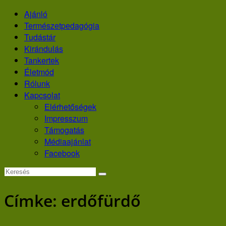
Skip
Ajánló
to
Természetpedagógia
content
Tudástár
Kirándulás
Tankertek
Életmód
Rólunk
Kapcsolat
Elérhetőségek
Impresszum
Támogatás
Médiaajánlat
Facebook
Címke:
erdőfürdő