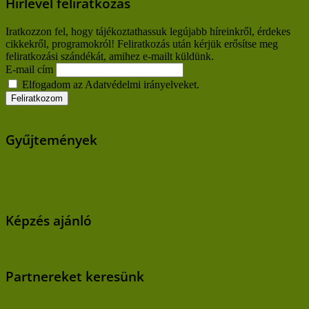
Hírlevél feliratkozás
Iratkozzon fel, hogy tájékoztathassuk legújabb híreinkről, érdekes
cikkekről, programokról! Feliratkozás után kérjük erősítse meg
feliratkozási szándékát, amihez e-mailt küldünk.
E-mail cím
Elfogadom az Adatvédelmi irányelveket.
Gyűjtemények
Képzés ajánló
Partnereket keresünk