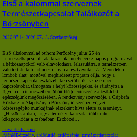
Első alkalommal szerveznek
Természetkapcsolat Találkozót a
Börzsönyben
2026.07.14.
2026.07.13.
Szerkesztőség
Első alkalommal ad otthont Perőcsény július 25-én
Természetkapcsolat Találkozónak, amely egész napos programjával
a hétköznapoktól való eltávolodásra, lelassulásra, a természetben
való testi-lelki feltöltődésre hívja a résztvevőket. A „Menedék a
lombok alatt” mottóval meghirdetett program célja, hogy a
természetkapcsolat eszközein keresztül erősítse az emberi
kapcsolatokat, támogassa a helyi közösségeket, és ráirányítsa a
figyelmet a természetben töltött idő jelentőségére a testi-lelki
egészségünk megőrzésében. A rendezvény szervezője, a Csipkefa
Közhasznú Alapítvány a Börzsöny térségében végzett
közösségépítő munkájának részeként hívta életre az eseményt.
„Hiszünk abban, hogy a természetkapcsolat több, mint
kikapcsolódás a szabadban. Eszközei…
Tovább olvasom
Ajánló
Börzsöny
,
erdőfürdő
,
erdőterápia
,
természetkapcsolat