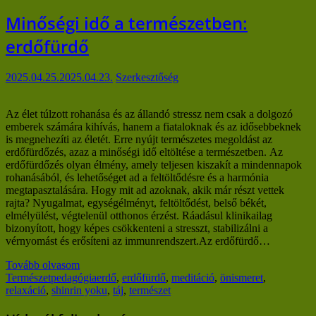
Minőségi idő a természetben:
erdőfürdő
2025.04.25.
2025.04.23.
Szerkesztőség
Az élet túlzott rohanása és az állandó stressz nem csak a dolgozó
emberek számára kihívás, hanem a fiataloknak és az idősebbeknek
is megnehezíti az életét. Erre nyújt természetes megoldást az
erdőfürdőzés, azaz a minőségi idő eltöltése a természetben. Az
erdőfürdőzés olyan élmény, amely teljesen kiszakít a mindennapok
rohanásából, és lehetőséget ad a feltöltődésre és a harmónia
megtapasztalására. Hogy mit ad azoknak, akik már részt vettek
rajta? Nyugalmat, egységélményt, feltöltődést, belső békét,
elmélyülést, végtelenül otthonos érzést. Ráadásul klinikailag
bizonyított, hogy képes csökkenteni a stresszt, stabilizálni a
vérnyomást és erősíteni az immunrendszert.Az erdőfürdő…
Tovább olvasom
Természetpedagógia
erdő
,
erdőfürdő
,
meditáció
,
önismeret
,
relaxáció
,
shinrin yoku
,
táj
,
természet