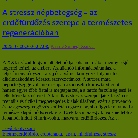
A stressz népbetegség – az
erdőfürdőzés szerepe a természetes
regenerációban
2026.07.09.
2026.07.08.
Kissné Sümegi Zsuzsa
A XXI. század felgyorsult életmódja soha nem látott mennyiségű
ingerrel terheli az embert. Az állandó információáramlás, a
teljesítménykényszer, a zaj és a városi környezet folyamatos
alkalmazkodásra készteti szervezetünket. A stressz mára
népbetegséggé vált: nem csupán az idősebb korosztályt érinti,
hanem egyre több fiatal is megtapasztalja a tartós feszültség testi és
lelki következményeit. A krónikus stressz szerepet játszik számos
mentális és fizikai megbetegedés kialakulásában, ezért a prevenció
és az egészségmegőrzés területén egyre nagyobb figyelem irányul a
természetalapú módszerekre is. Ezek közül az egyik legismertebb a
Japánból indult Shinrin-yoku, magyarul erdőfürdőzés. Az…
Tovább olvasom
Életmód
erdőfürdő
,
erdőterápia
,
japán
,
mindfulness
,
stressz