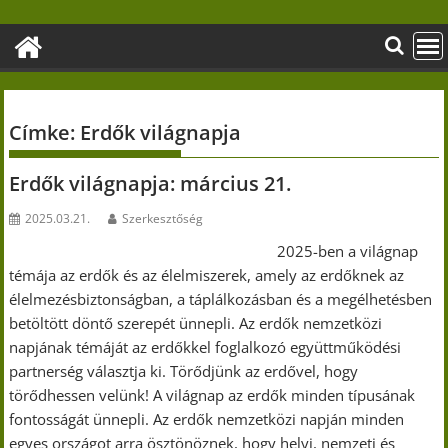
Skip
to
content
Címke:
Erdők világnapja
Erdők világnapja: március 21.
2025.03.21.
Szerkesztőség
2025-ben a világnap
témája az erdők és az élelmiszerek, amely az erdőknek az
élelmezésbiztonságban, a táplálkozásban és a megélhetésben
betöltött döntő szerepét ünnepli. Az erdők nemzetközi
napjának témáját az erdőkkel foglalkozó együttműködési
partnerség választja ki. Törődjünk az erdővel, hogy
törődhessen velünk! A világnap az erdők minden típusának
fontosságát ünnepli. Az erdők nemzetközi napján minden
egyes országot arra ösztönöznek, hogy helyi, nemzeti és