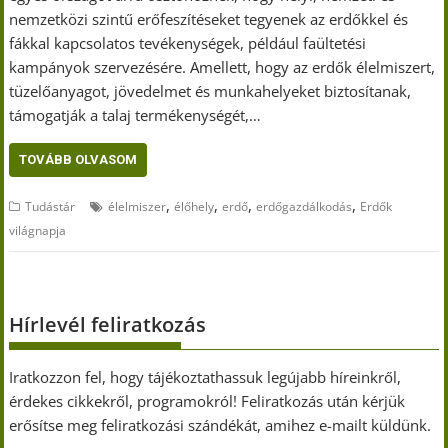
nemzetközi szintű erőfeszítéseket tegyenek az erdőkkel és
fákkal kapcsolatos tevékenységek, például faültetési
kampányok szervezésére. Amellett, hogy az erdők élelmiszert,
tüzelőanyagot, jövedelmet és munkahelyeket biztosítanak,
támogatják a talaj termékenységét,…
TOVÁBB OLVASOM
,
,
,
,
Tudástár
élelmiszer
élőhely
erdő
erdőgazdálkodás
Erdők
világnapja
Hírlevél feliratkozás
Iratkozzon fel, hogy tájékoztathassuk legújabb híreinkről,
érdekes cikkekről, programokról! Feliratkozás után kérjük
erősítse meg feliratkozási szándékát, amihez e-mailt küldünk.