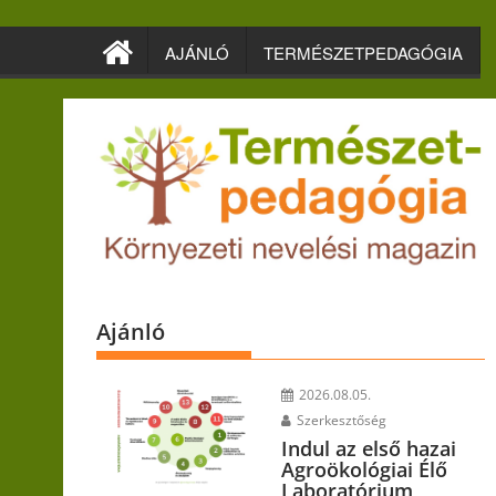
Skip
to
AJÁNLÓ
TERMÉSZETPEDAGÓGIA
content
Ajánló
2026.08.05.
Szerkesztőség
Indul az első hazai
Agroökológiai Élő
Laboratórium