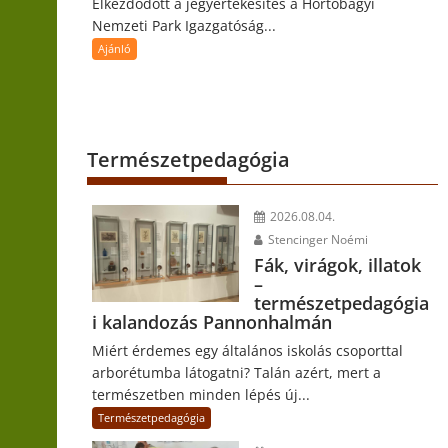
Elkezdődött a jegyértékesítés a Hortobágyi
Nemzeti Park Igazgatóság...
Ajánló
Természetpedagógia
2026.08.04.
Stencinger Noémi
Fák, virágok, illatok
–
természetpedagógia
i kalandozás Pannonhalmán
Miért érdemes egy általános iskolás csoporttal
arborétumba látogatni? Talán azért, mert a
természetben minden lépés új...
Természetpedagógia