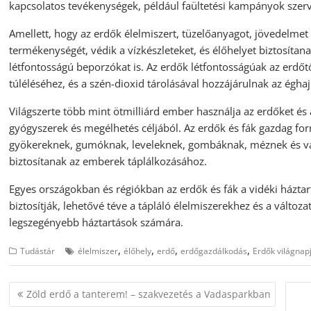
kapcsolatos tevékenységek, például faültetési kampányok szer
Amellett, hogy az erdők élelmiszert, tüzelőanyagot, jövedelmet
termékenységét, védik a vízkészleteket, és élőhelyet biztosítana
létfontosságú beporzókat is. Az erdők létfontosságúak az erdő
túléléséhez, és a szén-dioxid tárolásával hozzájárulnak az égha
Világszerte több mint ötmilliárd ember használja az erdőket és
gyógyszerek és megélhetés céljából. Az erdők és fák gazdag fo
gyökereknek, gumóknak, leveleknek, gombáknak, méznek és v
biztosítanak az emberek táplálkozásához.
Egyes országokban és régiókban az erdők és fák a vidéki házt
biztosítják, lehetővé téve a tápláló élelmiszerekhez és a változ
legszegényebb háztartások számára.
,
,
,
,
Tudástár
élelmiszer
élőhely
erdő
erdőgazdálkodás
Erdők világnap
Bejegyzés
Zöld erdő a tanterem! – szakvezetés a Vadasparkban
navigáció