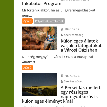
Inkubátor Program!
Mi történik akkor, ha az új agrármegoldásokat
nem...
Ajánló
Pályázatok, vetélkedők
2026.07.29.
Szerkesztőség
Különleges állatok
várják a látogatókat
a Városi Oázisban
Nemrég megnyílt a Városi Oázis a Budapesti
Állatkert...
Ajánló
2026.07.27.
Szerkesztőség
A Perseidák mellett
egy részleges
napfogyatkozás is
különleges élményt kínál