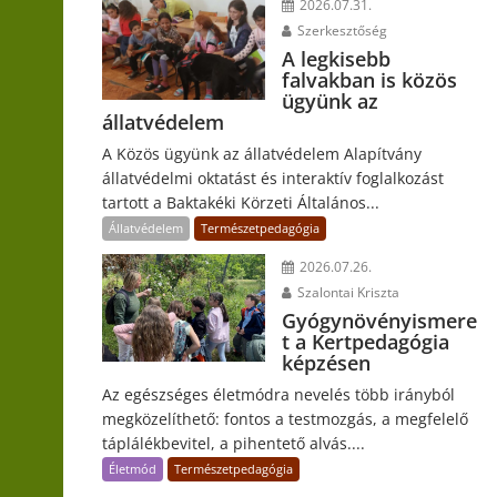
2026.07.31.
Szerkesztőség
A legkisebb
falvakban is közös
ügyünk az
állatvédelem
A Közös ügyünk az állatvédelem Alapítvány
állatvédelmi oktatást és interaktív foglalkozást
tartott a Baktakéki Körzeti Általános...
Állatvédelem
Természetpedagógia
2026.07.26.
Szalontai Kriszta
Gyógynövényismere
t a Kertpedagógia
képzésen
Az egészséges életmódra nevelés több irányból
megközelíthető: fontos a testmozgás, a megfelelő
táplálékbevitel, a pihentető alvás....
Életmód
Természetpedagógia