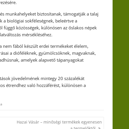
vezésére.
 és munkahelyeket biztosítanak, támogatják a talaj
k a biológiai sokféleségnek, beleértve a
től függő közösségek, különösen az őslakos népek
jlatváltozás mérsékléséhez.
 a nem fából készült erdei termékeket élelem,
rrásai a dióféléknek, gyümölcsöknek, magvaknak,
adhúsnak, amelyek alapvető tápanyagokat
artások jövedelmének mintegy 20 százalékát
atos étrendhez való hozzáférést, különösen a
ja
Hazai Vásár – minőségi termékek egyenesen
a termelőktől