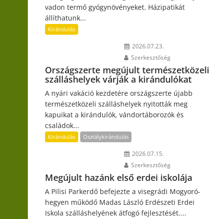
vadon termő gyógynövényeket. Házipatikát
állíthatunk...
Kirándulás
2026.07.23.
Szerkesztőség
Országszerte megújult természetközeli
szálláshelyek várják a kirándulókat
A nyári vakáció kezdetére országszerte újabb
természetközeli szálláshelyek nyitották meg
kapuikat a kirándulók, vándortáborozók és
családok...
Kirándulás
Osztálykirándulás
2026.07.15.
Szerkesztőség
Megújult hazánk első erdei iskolája
A Pilisi Parkerdő befejezte a visegrádi Mogyoró-
hegyen működő Madas László Erdészeti Erdei
Iskola szálláshelyének átfogó fejlesztését....