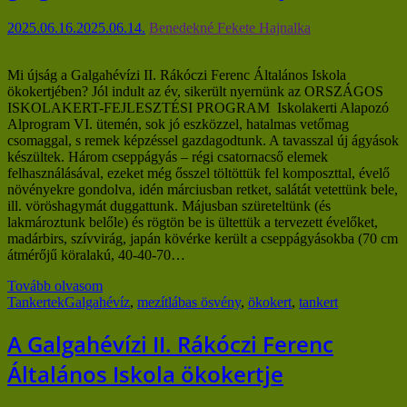
2025.06.16.
2025.06.14.
Benedekné Fekete Hajnalka
Mi újság a Galgahévízi II. Rákóczi Ferenc Általános Iskola
ökokertjében? Jól indult az év, sikerült nyernünk az ORSZÁGOS
ISKOLAKERT-FEJLESZTÉSI PROGRAM Iskolakerti Alapozó
Alprogram VI. ütemén, sok jó eszközzel, hatalmas vetőmag
csomaggal, s remek képzéssel gazdagodtunk. A tavasszal új ágyások
készültek. Három cseppágyás – régi csatornacső elemek
felhasználásával, ezeket még ősszel töltöttük fel komposzttal, évelő
növényekre gondolva, idén márciusban retket, salátát vetettünk bele,
ill. vöröshagymát duggattunk. Májusban szüreteltünk (és
lakmároztunk belőle) és rögtön be is ültettük a tervezett évelőket,
madárbirs, szívvirág, japán kövérke került a cseppágyásokba (70 cm
átmérőjű köralakú, 40-40-70…
Tovább olvasom
Tankertek
Galgahévíz
,
mezítlábas ösvény
,
ökokert
,
tankert
A Galgahévízi II. Rákóczi Ferenc
Általános Iskola ökokertje