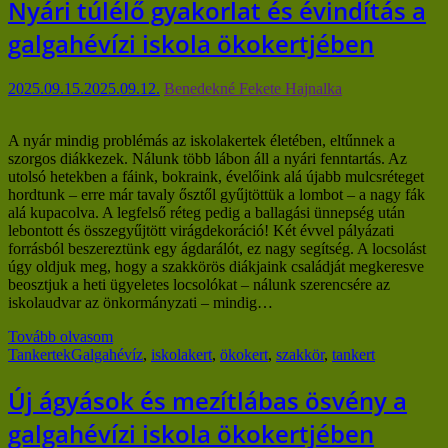
Nyári túlélő gyakorlat és évindítás a
galgahévízi iskola ökokertjében
2025.09.15.
2025.09.12.
Benedekné Fekete Hajnalka
A nyár mindig problémás az iskolakertek életében, eltűnnek a
szorgos diákkezek. Nálunk több lábon áll a nyári fenntartás. Az
utolsó hetekben a fáink, bokraink, évelőink alá újabb mulcsréteget
hordtunk – erre már tavaly ősztől gyűjtöttük a lombot – a nagy fák
alá kupacolva. A legfelső réteg pedig a ballagási ünnepség után
lebontott és összegyűjtött virágdekoráció! Két évvel pályázati
forrásból beszereztünk egy ágdarálót, ez nagy segítség. A locsolást
úgy oldjuk meg, hogy a szakkörös diákjaink családját megkeresve
beosztjuk a heti ügyeletes locsolókat – nálunk szerencsére az
iskolaudvar az önkormányzati – mindig…
Tovább olvasom
Tankertek
Galgahévíz
,
iskolakert
,
ökokert
,
szakkör
,
tankert
Új ágyások és mezítlábas ösvény a
galgahévízi iskola ökokertjében