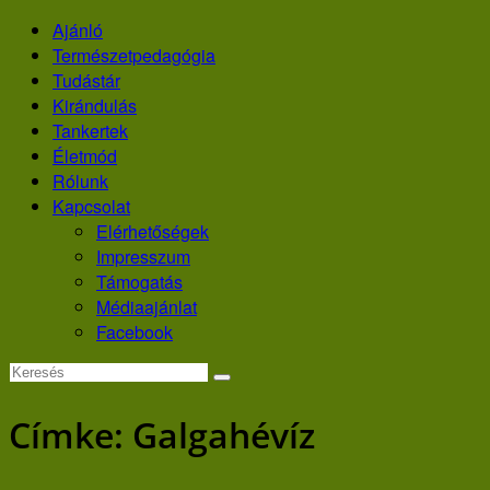
Skip
Ajánló
to
Természetpedagógia
content
Tudástár
Kirándulás
Tankertek
Életmód
Rólunk
Kapcsolat
Elérhetőségek
Impresszum
Támogatás
Médiaajánlat
Facebook
Címke:
Galgahévíz