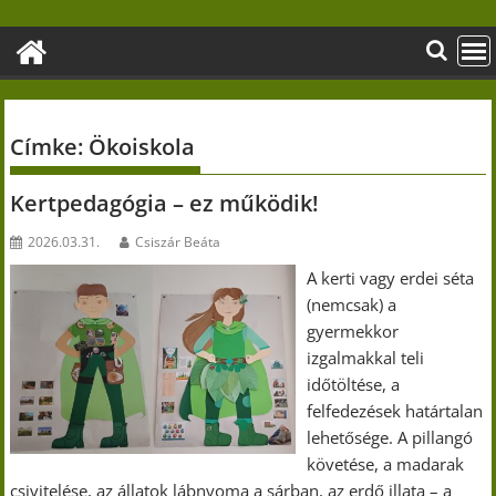
Skip
to
content
Címke:
Ökoiskola
Kertpedagógia – ez működik!
2026.03.31.
Csiszár Beáta
A kerti vagy erdei séta
(nemcsak) a
gyermekkor
izgalmakkal teli
időtöltése, a
felfedezések határtalan
lehetősége. A pillangó
követése, a madarak
csivitelése, az állatok lábnyoma a sárban, az erdő illata – a