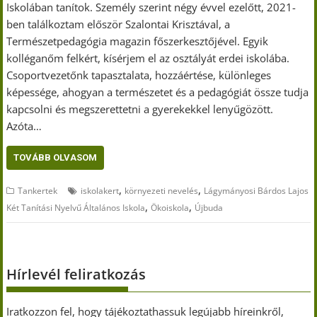
Iskolában tanítok. Személy szerint négy évvel ezelőtt, 2021-
ben találkoztam először Szalontai Krisztával, a
Természetpedagógia magazin főszerkesztőjével. Egyik
kolléganőm felkért, kísérjem el az osztályát erdei iskolába.
Csoportvezetőnk tapasztalata, hozzáértése, különleges
képessége, ahogyan a természetet és a pedagógiát össze tudja
kapcsolni és megszerettetni a gyerekekkel lenyűgözött.
Azóta…
TOVÁBB OLVASOM
,
,
Tankertek
iskolakert
környezeti nevelés
Lágymányosi Bárdos Lajos
,
,
Két Tanítási Nyelvű Általános Iskola
Ökoiskola
Újbuda
Hírlevél feliratkozás
Iratkozzon fel, hogy tájékoztathassuk legújabb híreinkről,