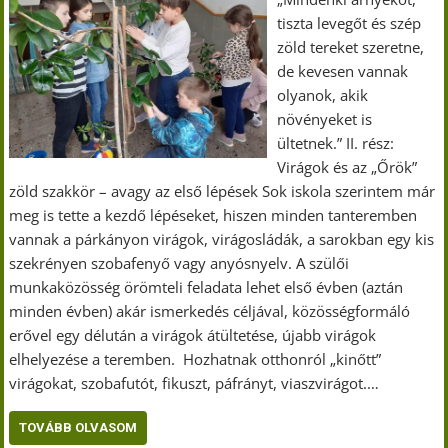
tiszta levegőt és szép
zöld tereket szeretne,
de kevesen vannak
olyanok, akik
növényeket is
ültetnek.” II. rész:
Virágok és az „Őrök”
zöld szakkör – avagy az első lépések Sok iskola szerintem már
meg is tette a kezdő lépéseket, hiszen minden tanteremben
vannak a párkányon virágok, virágosládák, a sarokban egy kis
szekrényen szobafenyő vagy anyósnyelv. A szülői
munkaközösség örömteli feladata lehet első évben (aztán
minden évben) akár ismerkedés céljával, közösségformáló
erővel egy délután a virágok átültetése, újabb virágok
elhelyezése a teremben. Hozhatnak otthonról „kinőtt”
virágokat, szobafutót, fikuszt, páfrányt, viaszvirágot.…
TOVÁBB OLVASOM