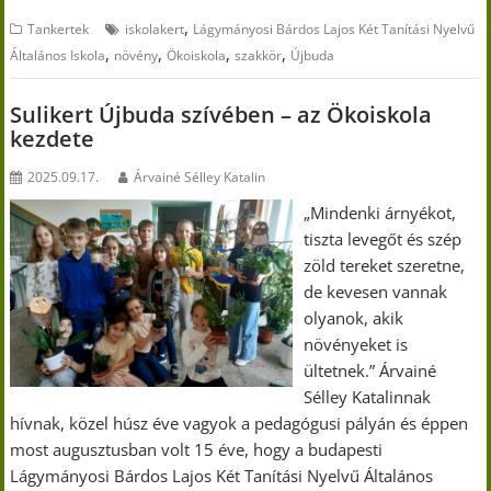
,
Tankertek
iskolakert
Lágymányosi Bárdos Lajos Két Tanítási Nyelvű
,
,
,
,
Általános Iskola
növény
Ökoiskola
szakkör
Újbuda
Sulikert Újbuda szívében – az Ökoiskola
kezdete
2025.09.17.
Árvainé Sélley Katalin
„Mindenki árnyékot,
tiszta levegőt és szép
zöld tereket szeretne,
de kevesen vannak
olyanok, akik
növényeket is
ültetnek.” Árvainé
Sélley Katalinnak
hívnak, közel húsz éve vagyok a pedagógusi pályán és éppen
most augusztusban volt 15 éve, hogy a budapesti
Lágymányosi Bárdos Lajos Két Tanítási Nyelvű Általános