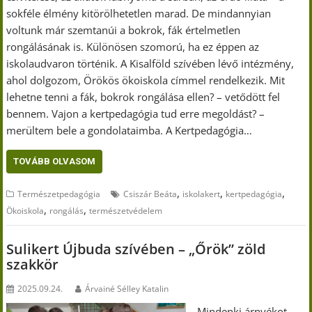
sokféle élmény kitörölhetetlen marad. De mindannyian
voltunk már szemtanúi a bokrok, fák értelmetlen
rongálásának is. Különösen szomorú, ha ez éppen az
iskolaudvaron történik. A Kisalföld szívében lévő intézmény,
ahol dolgozom, Örökös ökoiskola címmel rendelkezik. Mit
lehetne tenni a fák, bokrok rongálása ellen? – vetődött fel
bennem. Vajon a kertpedagógia tud erre megoldást? –
merültem bele a gondolataimba. A Kertpedagógia…
TOVÁBB OLVASOM
,
,
,
Természetpedagógia
Csiszár Beáta
iskolakert
kertpedagógia
,
,
Ökoiskola
rongálás
természetvédelem
Sulikert Újbuda szívében – „Őrök” zöld
szakkör
2025.09.24.
Árvainé Sélley Katalin
„Mindenki árnyékot,