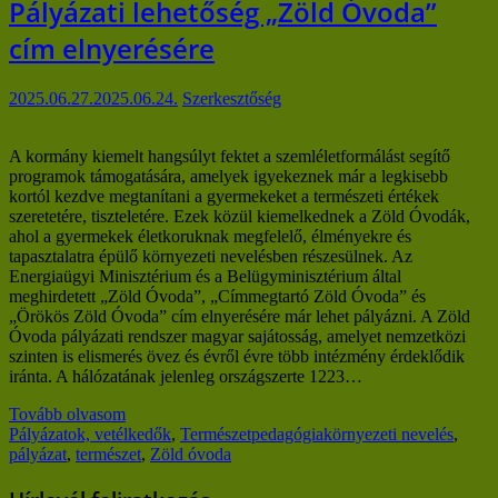
Pályázati lehetőség „Zöld Óvoda”
cím elnyerésére
2025.06.27.
2025.06.24.
Szerkesztőség
A kormány kiemelt hangsúlyt fektet a szemléletformálást segítő
programok támogatására, amelyek igyekeznek már a legkisebb
kortól kezdve megtanítani a gyermekeket a természeti értékek
szeretetére, tiszteletére. Ezek közül kiemelkednek a Zöld Óvodák,
ahol a gyermekek életkoruknak megfelelő, élményekre és
tapasztalatra épülő környezeti nevelésben részesülnek. Az
Energiaügyi Minisztérium és a Belügyminisztérium által
meghirdetett „Zöld Óvoda”, „Címmegtartó Zöld Óvoda” és
„Örökös Zöld Óvoda” cím elnyerésére már lehet pályázni. A Zöld
Óvoda pályázati rendszer magyar sajátosság, amelyet nemzetközi
szinten is elismerés övez és évről évre több intézmény érdeklődik
iránta. A hálózatának jelenleg országszerte 1223…
Tovább olvasom
Pályázatok, vetélkedők
,
Természetpedagógia
környezeti nevelés
,
pályázat
,
természet
,
Zöld óvoda