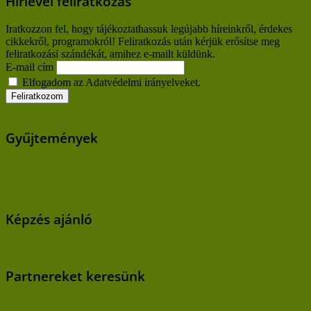
Hírlevél feliratkozás
Iratkozzon fel, hogy tájékoztathassuk legújabb híreinkről, érdekes
cikkekről, programokról! Feliratkozás után kérjük erősítse meg
feliratkozási szándékát, amihez e-mailt küldünk.
E-mail cím
Elfogadom az Adatvédelmi irányelveket.
Gyűjtemények
Képzés ajánló
Partnereket keresünk