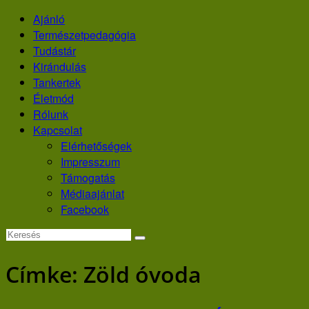
Skip
Ajánló
to
Természetpedagógia
content
Tudástár
Kirándulás
Tankertek
Életmód
Rólunk
Kapcsolat
Elérhetőségek
Impresszum
Támogatás
Médiaajánlat
Facebook
Címke:
Zöld óvoda