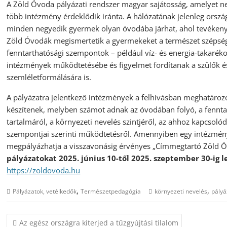
A Zöld Óvoda pályázati rendszer magyar sajátosság, amelyet ne
több intézmény érdeklődik iránta. A hálózatának jelenleg orsz
minden negyedik gyermek olyan óvodába járhat, ahol tevékenys
Zöld Óvodák megismertetik a gyermekeket a természet szépségei
fenntarthatósági szempontok – például víz- és energia-takaréko
intézmények működtetésébe és figyelmet fordítanak a szülők é
szemléletformálására is.
A pályázatra jelentkező intézmények a felhívásban meghatározo
készítenek, melyben számot adnak az óvodában folyó, a fenntar
tartalmáról, a környezeti nevelés szintjéről, az ahhoz kapcsoló
szempontjai szerinti működtetésről. Amennyiben egy intézmén
megpályázhatja a visszavonásig érvényes „Címmegtartó Zöld 
pályázatokat 2025. június 10-től 2025. szeptember 30-ig 
https://zoldovoda.hu
,
,
Pályázatok, vetélkedők
Természetpedagógia
környezeti nevelés
pályá
Bejegyzés
Az egész országra kiterjed a tűzgyújtási tilalom