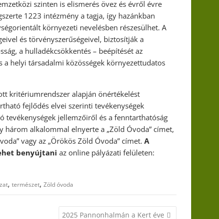
mzetközi szinten is elismerés övez és évről évre
ágszerte 1223 intézmény a tagja, így hazánkban
égorientált környezeti nevelésben részesülhet. A
vel és törvényszerűségeivel, biztosítják a
sság, a hulladékcsökkentés – beépítését az
s a helyi társadalmi közösségek környezettudatos
tt kritériumrendszer alapján önértékelést
tható fejlődés elvei szerinti tevékenységek
dó tevékenységek jellemzőiről és a fenntarthatóság
y három alkalommal elnyerte a „Zöld Óvoda” címet,
Óvoda” vagy az „Örökös Zöld Óvoda” címet.
A
lehet benyújtani
az online pályázati felületen:
,
,
zat
természet
Zöld óvoda
2025 Pannonhalmán a Kert éve