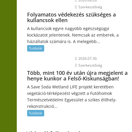
2026.08.03.
Szerkesztőség
Folyamatos védekezés szükséges a
kullancsok ellen
A kullancsok egyre nagyobb egészségügyi
kockázatot jelentenek. Nemcsak az emberek, a
háziállatok számára is. A melegebb...
Tudástár
2026.07.30.
Szerkesztőség
Több, mint 100 év után újra megjelent a
henye kunkor a Felső-Kiskunságban!
A Save Soda Wetland LIFE projekt keretében
vegetáció-térképezést végzett a Futóhomok
Természetvédelmi Egyesület a szikes élőhely-
rekonstrukció...
Tudástár