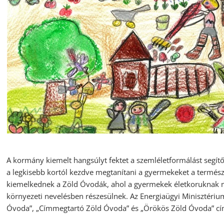
A kormány kiemelt hangsúlyt fektet a szemléletformálást seg
a legkisebb kortól kezdve megtanítani a gyermekeket a természet
kiemelkednek a Zöld Óvodák, ahol a gyermekek életkoruknak m
környezeti nevelésben részesülnek. Az Energiaügyi Minisztériu
Óvoda”, „Címmegtartó Zöld Óvoda” és „Örökös Zöld Óvoda” cím