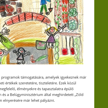
ítő programok támogatására, amelyek igyekeznek már
i értékek szeretetére, tiszteletére. Ezek közül
egfelelő, élményekre és tapasztalatra épülő
m és a Belügyminisztérium által meghirdetett „Zöld
 elnyerésére már lehet pályázni.