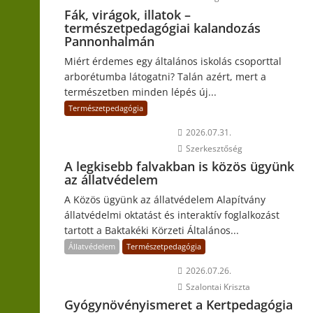
Fák, virágok, illatok –
természetpedagógiai kalandozás
Pannonhalmán
Miért érdemes egy általános iskolás csoporttal
arborétumba látogatni? Talán azért, mert a
természetben minden lépés új...
Természetpedagógia
2026.07.31.
Szerkesztőség
A legkisebb falvakban is közös ügyünk
az állatvédelem
A Közös ügyünk az állatvédelem Alapítvány
állatvédelmi oktatást és interaktív foglalkozást
tartott a Baktakéki Körzeti Általános...
Állatvédelem
Természetpedagógia
2026.07.26.
Szalontai Kriszta
Gyógynövényismeret a Kertpedagógia