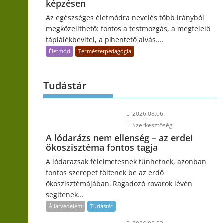
képzésen
Az egészséges életmódra nevelés több irányból
megközelíthető: fontos a testmozgás, a megfelelő
táplálékbevitel, a pihentető alvás....
Életmód
Természetpedagógia
Tudástár
2026.08.06.
Szerkesztőség
A lódarázs nem ellenség – az erdei
ökoszisztéma fontos tagja
A lódarazsak félelmetesnek tűnhetnek, azonban
fontos szerepet töltenek be az erdő
ökoszisztémájában. Ragadozó rovarok lévén
segítenek...
Állatvédelem
Tudástár