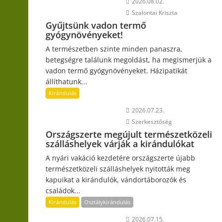
2026.08.02.
Szalontai Kriszta
Gyűjtsünk vadon termő
gyógynövényeket!
A természetben szinte minden panaszra,
betegségre találunk megoldást, ha megismerjük a
vadon termő gyógynövényeket. Házipatikát
állíthatunk...
Kirándulás
2026.07.23.
Szerkesztőség
Országszerte megújult természetközeli
szálláshelyek várják a kirándulókat
A nyári vakáció kezdetére országszerte újabb
természetközeli szálláshelyek nyitották meg
kapuikat a kirándulók, vándortáborozók és
családok...
Kirándulás
Osztálykirándulás
2026.07.15.