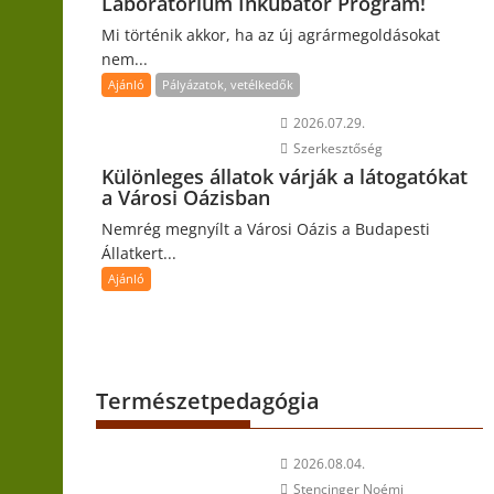
Laboratórium Inkubátor Program!
Mi történik akkor, ha az új agrármegoldásokat
nem...
Ajánló
Pályázatok, vetélkedők
2026.07.29.
Szerkesztőség
Különleges állatok várják a látogatókat
a Városi Oázisban
Nemrég megnyílt a Városi Oázis a Budapesti
Állatkert...
Ajánló
Természetpedagógia
2026.08.04.
Stencinger Noémi