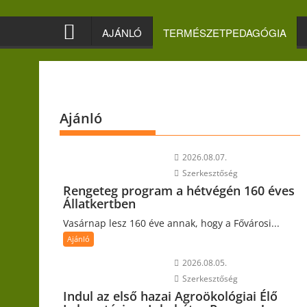
Skip
to
AJÁNLÓ
TERMÉSZETPEDAGÓGIA
content
Ajánló
2026.08.07.
Szerkesztőség
Rengeteg program a hétvégén 160 éves
Állatkertben
Vasárnap lesz 160 éve annak, hogy a Fővárosi...
Ajánló
2026.08.05.
Szerkesztőség
Indul az első hazai Agroökológiai Élő