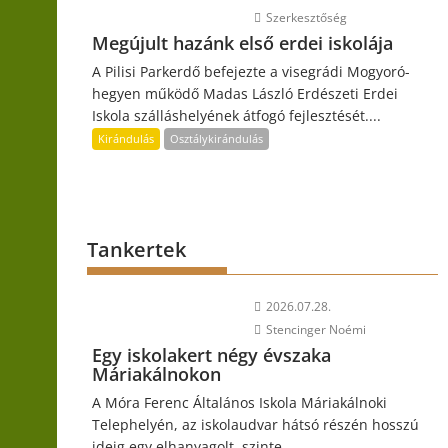
Szerkesztőség
Megújult hazánk első erdei iskolája
A Pilisi Parkerdő befejezte a visegrádi Mogyoró-
hegyen működő Madas László Erdészeti Erdei
Iskola szálláshelyének átfogó fejlesztését....
Kirándulás
Osztálykirándulás
Tankertek
2026.07.28.
Stencinger Noémi
Egy iskolakert négy évszaka
Máriakálnokon
A Móra Ferenc Általános Iskola Máriakálnoki
Telephelyén, az iskolaudvar hátsó részén hosszú
ideig egy elhanyagolt, szinte...