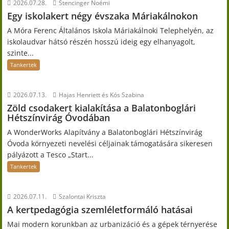
2026.07.28.
Stencinger Noémi
Egy iskolakert négy évszaka Máriakálnokon
A Móra Ferenc Általános Iskola Máriakálnoki Telephelyén, az
iskolaudvar hátsó részén hosszú ideig egy elhanyagolt,
szinte...
Tankertek
2026.07.13.
Hajas Henriett és Kós Szabina
Zöld csodakert kialakítása a Balatonboglári
Hétszínvirág Óvodában
A WonderWorks Alapítvány a Balatonboglári Hétszínvirág
Óvoda környezeti nevelési céljainak támogatására sikeresen
pályázott a Tesco „Start...
Tankertek
2026.07.11.
Szalontai Kriszta
A kertpedagógia szemléletformáló hatásai
Mai modern korunkban az urbanizáció és a gépek térnyerése