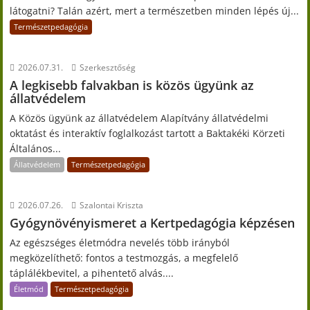
látogatni? Talán azért, mert a természetben minden lépés új...
Természetpedagógia
2026.07.31.
Szerkesztőség
A legkisebb falvakban is közös ügyünk az
állatvédelem
A Közös ügyünk az állatvédelem Alapítvány állatvédelmi
oktatást és interaktív foglalkozást tartott a Baktakéki Körzeti
Általános...
Állatvédelem
Természetpedagógia
2026.07.26.
Szalontai Kriszta
Gyógynövényismeret a Kertpedagógia képzésen
Az egészséges életmódra nevelés több irányból
megközelíthető: fontos a testmozgás, a megfelelő
táplálékbevitel, a pihentető alvás....
Életmód
Természetpedagógia