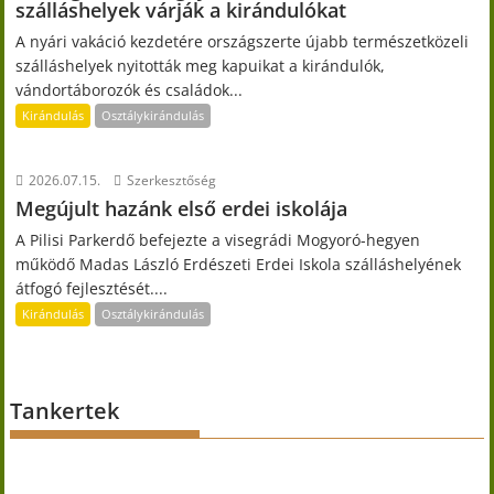
szálláshelyek várják a kirándulókat
A nyári vakáció kezdetére országszerte újabb természetközeli
szálláshelyek nyitották meg kapuikat a kirándulók,
vándortáborozók és családok...
Kirándulás
Osztálykirándulás
2026.07.15.
Szerkesztőség
Megújult hazánk első erdei iskolája
A Pilisi Parkerdő befejezte a visegrádi Mogyoró-hegyen
működő Madas László Erdészeti Erdei Iskola szálláshelyének
átfogó fejlesztését....
Kirándulás
Osztálykirándulás
Tankertek