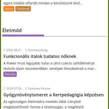
egyre inkább elfordít minket a körülöttünk lévő...
Ajánló
Tankertek
Életmód
2026.08.01.
Szerkesztőség
Funkcionális italok tudatos nőknek
A Power Fruit legújabb italai a zéró cukros üdítőélményt
ötvözik olyan összetevőkkel, amelyek illeszkednek a mai...
Életmód
2026.07.26.
Szalontai Kriszta
Gyógynövényismeret a Kertpedagógia képzésen
Az egészséges életmódra nevelés több irányból
megközelíthető: fontos a testmozgás, a megfelelő