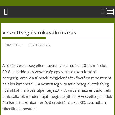
Skip
to
content
Veszettség és rókavakcinázás
2025.03.28.
Szerkesztőség
A rókák veszettség elleni tavaszi vakcinázása 2025. március
29-én kezdődik. A veszettség egy vírus okozta fertőző
betegség, amely a tünetek megjelenését követően rendszerint
halálos kimenetelű. A veszettség vírusát a beteg állatok főleg
nyálukkal, harapás útján terjesztik. A vírus a házi és vadon élő
emlősállatok minden faját megbetegítheti. A veszettség ősidők
óta ismert, azonban fertőző eredetét csak a XIX. században
sikerült azonosítani.