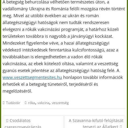
A betegség behurcolása vélhetően természetes úton, a
vadállomány Ukrajna és Románia felőli mozgása révén történt
meg. Mivel az utóbbi években az ukrán és román
állategészségügyi hatóságok nem tudták rendszeresen
elvégezni a rókák vakcinázási programját, a határhoz közeli
területeken továbbra is nagyobb a járványügyi kockázat.
Mindezeket figyelembe véve, a hazai állategészségügyi
védekező intézkedések fenntartása kulcsfontosságú, azaz a
továbbiakban is elengedhetetlen a vadon élő rókák
vakcinázása, az ebek kötelező oltása, valamint a veszettség
gyanús esetek jelentése az állategészségügyi hatóság felé. A
www.veszettsegmentesites.hu
honlapon további információk
érhetőek el a betegség tüneteiről, terjedéséről és
megelőzéséről.
,
,
Tudástár
róka
vakcina
veszettség
Bejegyzés
Csodálatos
A Szavanna-kifutó felújítását
navigáció
tervezi az Állatkert
cseresznyevirágzás