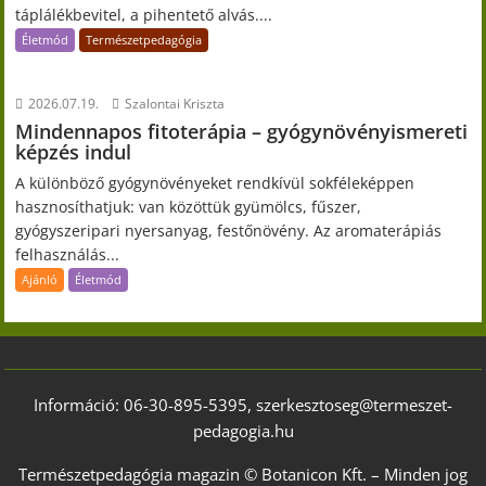
táplálékbevitel, a pihentető alvás....
Életmód
Természetpedagógia
2026.07.19.
Szalontai Kriszta
Mindennapos fitoterápia – gyógynövényismereti
képzés indul
A különböző gyógynövényeket rendkívül sokféleképpen
hasznosíthatjuk: van közöttük gyümölcs, fűszer,
gyógyszeripari nyersanyag, festőnövény. Az aromaterápiás
felhasználás...
Ajánló
Életmód
Információ: 06-30-895-5395, szerkesztoseg@termeszet-
pedagogia.hu
Természetpedagógia magazin © Botanicon Kft. – Minden jog