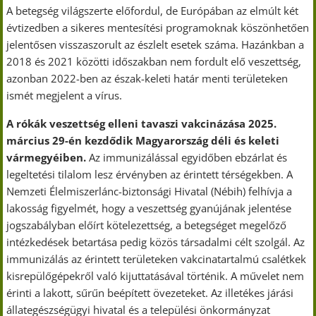
A betegség világszerte előfordul, de Európában az elmúlt két
évtizedben a sikeres mentesítési programoknak köszönhetően
jelentősen visszaszorult az észlelt esetek száma. Hazánkban a
2018 és 2021 közötti időszakban nem fordult elő veszettség,
azonban 2022-ben az észak-keleti határ menti területeken
ismét megjelent a vírus.
A rókák veszettség elleni tavaszi vakcinázása 2025.
március 29-én kezdődik Magyarország déli és keleti
vármegyéiben.
Az immunizálással egyidőben ebzárlat és
legeltetési tilalom lesz érvényben az érintett térségekben. A
Nemzeti Élelmiszerlánc-biztonsági Hivatal (Nébih) felhívja a
lakosság figyelmét, hogy a veszettség gyanújának jelentése
jogszabályban előírt kötelezettség, a betegséget megelőző
intézkedések betartása pedig közös társadalmi célt szolgál. Az
immunizálás az érintett területeken vakcinatartalmú csalétkek
kisrepülőgépekről való kijuttatásával történik. A művelet nem
érinti a lakott, sűrűn beépített övezeteket. Az illetékes járási
állategészségügyi hivatal és a települési önkormányzat