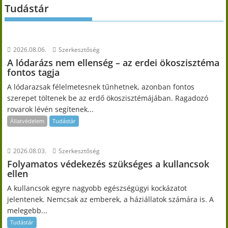
Tudástár
2026.08.06.
Szerkesztőség
A lódarázs nem ellenség – az erdei ökoszisztéma
fontos tagja
A lódarazsak félelmetesnek tűnhetnek, azonban fontos
szerepet töltenek be az erdő ökoszisztémájában. Ragadozó
rovarok lévén segítenek...
Állatvédelem
Tudástár
2026.08.03.
Szerkesztőség
Folyamatos védekezés szükséges a kullancsok
ellen
A kullancsok egyre nagyobb egészségügyi kockázatot
jelentenek. Nemcsak az emberek, a háziállatok számára is. A
melegebb...
Tudástár