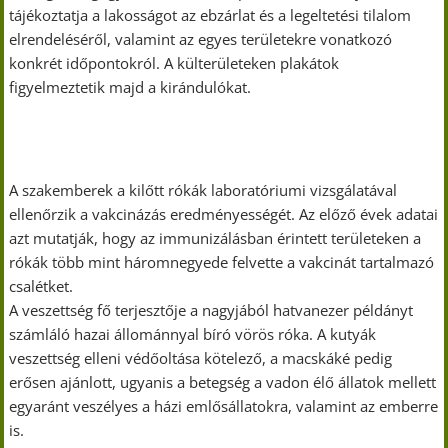
tájékoztatja a lakosságot az ebzárlat és a legeltetési tilalom
elrendeléséről, valamint az egyes területekre vonatkozó
konkrét időpontokról. A külterületeken plakátok
figyelmeztetik majd a kirándulókat.
A szakemberek a kilőtt rókák laboratóriumi vizsgálatával
ellenőrzik a vakcinázás eredményességét. Az előző évek adatai
azt mutatják, hogy az immunizálásban érintett területeken a
rókák több mint háromnegyede felvette a vakcinát tartalmazó
csalétket.
A veszettség fő terjesztője a nagyjából hatvanezer példányt
számláló hazai állománnyal bíró vörös róka. A kutyák
veszettség elleni védőoltása kötelező, a macskáké pedig
erősen ajánlott, ugyanis a betegség a vadon élő állatok mellett
egyaránt veszélyes a házi emlősállatokra, valamint az emberre
is.