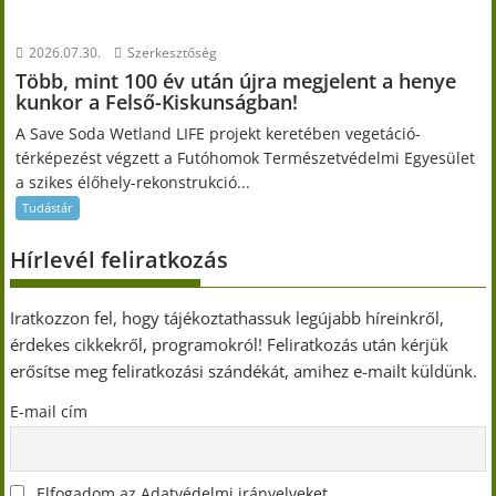
2026.07.30.
Szerkesztőség
Több, mint 100 év után újra megjelent a henye
kunkor a Felső-Kiskunságban!
A Save Soda Wetland LIFE projekt keretében vegetáció-
térképezést végzett a Futóhomok Természetvédelmi Egyesület
a szikes élőhely-rekonstrukció...
Tudástár
Hírlevél feliratkozás
Iratkozzon fel, hogy tájékoztathassuk legújabb híreinkről,
érdekes cikkekről, programokról! Feliratkozás után kérjük
erősítse meg feliratkozási szándékát, amihez e-mailt küldünk.
E-mail cím
Elfogadom az Adatvédelmi irányelveket.