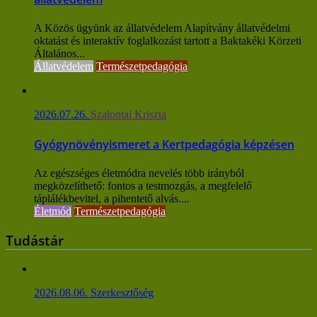
A Közös ügyünk az állatvédelem Alapítvány állatvédelmi
oktatást és interaktív foglalkozást tartott a Baktakéki Körzeti
Általános...
Állatvédelem
Természetpedagógia
2026.07.26.
Szalontai Kriszta
Gyógynövényismeret a Kertpedagógia képzésen
Az egészséges életmódra nevelés több irányból
megközelíthető: fontos a testmozgás, a megfelelő
táplálékbevitel, a pihentető alvás....
Életmód
Természetpedagógia
Tudástár
2026.08.06.
Szerkesztőség