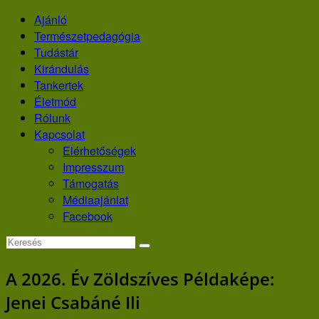
Skip
Ajánló
to
Természetpedagógia
content
Tudástár
Kirándulás
Tankertek
Életmód
Rólunk
Kapcsolat
Elérhetőségek
Impresszum
Támogatás
Médiaajánlat
Facebook
A 2026. Év Zöldszíves Példaképe:
Jenei Csabáné Ili