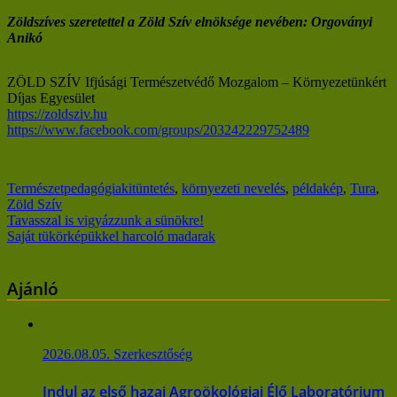
Zöldszíves szeretettel a Zöld Szív elnöksége nevében: Orgoványi
Anikó
ZÖLD SZÍV Ifjúsági Természetvédő Mozgalom – Környezetünkért
Díjas Egyesület
https://zoldsziv.hu
https://www.facebook.com/groups/203242229752489
Természetpedagógia
kitüntetés
,
környezeti nevelés
,
példakép
,
Tura
,
Zöld Szív
Bejegyzés
Tavasszal is vigyázzunk a sünökre!
Saját tükörképükkel harcoló madarak
navigáció
Ajánló
2026.08.05.
Szerkesztőség
Indul az első hazai Agroökológiai Élő Laboratórium