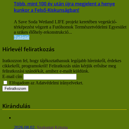
Több, mint 100 év után újra megjelent a henye
kunkor a Felső-Kiskunságban!
A Save Soda Wetland LIFE projekt keretében vegetáció-
térképezést végzett a Futóhomok Természetvédelmi Egyesület
a szikes élőhely-rekonstrukció...
Tudástár
Hírlevél feliratkozás
Iratkozzon fel, hogy tájékoztathassuk legújabb híreinkről, érdekes
cikkekről, programokról! Feliratkozás után kérjük erősítse meg
feliratkozási szándékát, amihez e-mailt küldünk.
E-mail cím
Elfogadom az Adatvédelmi irányelveket.
Kirándulás
2026.08.02.
Szalontai Kriszta