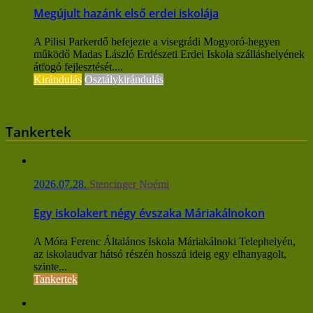
Megújult hazánk első erdei iskolája
A Pilisi Parkerdő befejezte a visegrádi Mogyoró-hegyen
működő Madas László Erdészeti Erdei Iskola szálláshelyének
átfogó fejlesztését....
Kirándulás
Osztálykirándulás
Tankertek
2026.07.28.
Stencinger Noémi
Egy iskolakert négy évszaka Máriakálnokon
A Móra Ferenc Általános Iskola Máriakálnoki Telephelyén,
az iskolaudvar hátsó részén hosszú ideig egy elhanyagolt,
szinte...
Tankertek