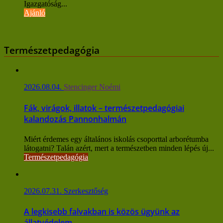
Igazgatóság...
Ajánló
Természetpedagógia
2026.08.04.
Stencinger Noémi
Fák, virágok, illatok – természetpedagógiai
kalandozás Pannonhalmán
Miért érdemes egy általános iskolás csoporttal arborétumba
látogatni? Talán azért, mert a természetben minden lépés új...
Természetpedagógia
2026.07.31.
Szerkesztőség
A legkisebb falvakban is közös ügyünk az
állatvédelem