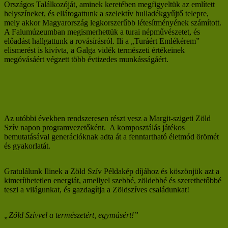
Országos Találkozóját, aminek keretében megfigyeltük az említett
helyszíneket, és ellátogattunk a szelektív hulladékgyűjtő telepre,
mely akkor Magyarország legkorszerűbb létesítményének számított.
A Falumúzeumban megismerhettük a turai népművészetet, és
előadást hallgattunk a rovásírásról. Ili a „Turáért Emlékérem”
elismerést is kivívta, a Galga vidék természeti értékeinek
megóvásáért végzett több évtizedes munkásságáért.
Az utóbbi években rendszeresen részt vesz a Margit-szigeti Zöld
Szív napon programvezetőként. A komposztálás játékos
bemutatásával generációknak adta át a fenntartható életmód örömét
és gyakorlatát.
Gratulálunk Ilinek a Zöld Szív Példakép díjához és köszönjük azt a
kimeríthetetlen energiát, amellyel szebbé, zöldebbé és szerethetőbbé
teszi a világunkat, és gazdagítja a Zöldszíves családunkat!
„Zöld Szívvel a természetért, egymásért!”