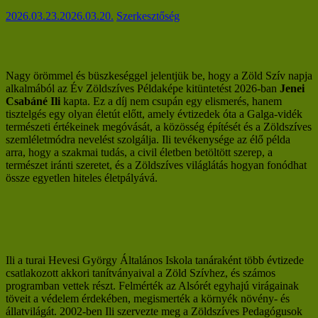
2026.03.23.
2026.03.20.
Szerkesztőség
Nagy örömmel és büszkeséggel jelentjük be, hogy a Zöld Szív napja
alkalmából az Év Zöldszíves Példaképe kitüntetést 2026-ban
Jenei
Csabáné Ili
kapta. Ez a díj nem csupán egy elismerés, hanem
tisztelgés egy olyan életút előtt, amely évtizedek óta a Galga-vidék
természeti értékeinek megóvását, a közösség építését és a Zöldszíves
szemléletmódra nevelést szolgálja. Ili tevékenysége az élő példa
arra, hogy a szakmai tudás, a civil életben betöltött szerep, a
természet iránti szeretet, és a Zöldszíves világlátás hogyan fonódhat
össze egyetlen hiteles életpályává.
Ili a turai Hevesi György Általános Iskola tanáraként több évtizede
csatlakozott akkori tanítványaival a Zöld Szívhez, és számos
programban vettek részt. Felmérték az Alsórét egyhajú virágainak
töveit a védelem érdekében, megismerték a környék növény- és
állatvilágát. 2002-ben Ili szervezte meg a Zöldszíves Pedagógusok