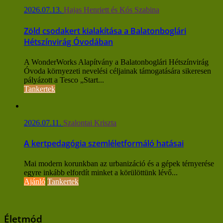
2026.07.13.
Hajas Henriett és Kós Szabina
Zöld csodakert kialakítása a Balatonboglári
Hétszínvirág Óvodában
A WonderWorks Alapítvány a Balatonboglári Hétszínvirág
Óvoda környezeti nevelési céljainak támogatására sikeresen
pályázott a Tesco „Start...
Tankertek
2026.07.11.
Szalontai Kriszta
A kertpedagógia szemléletformáló hatásai
Mai modern korunkban az urbanizáció és a gépek térnyerése
egyre inkább elfordít minket a körülöttünk lévő...
Ajánló
Tankertek
Életmód