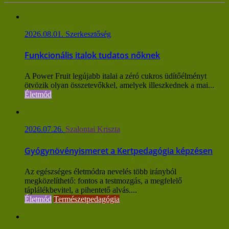
2026.08.01.
Szerkesztőség
Funkcionális italok tudatos nőknek
A Power Fruit legújabb italai a zéró cukros üdítőélményt
ötvözik olyan összetevőkkel, amelyek illeszkednek a mai...
Életmód
2026.07.26.
Szalontai Kriszta
Gyógynövényismeret a Kertpedagógia képzésen
Az egészséges életmódra nevelés több irányból
megközelíthető: fontos a testmozgás, a megfelelő
táplálékbevitel, a pihentető alvás....
Életmód
Természetpedagógia