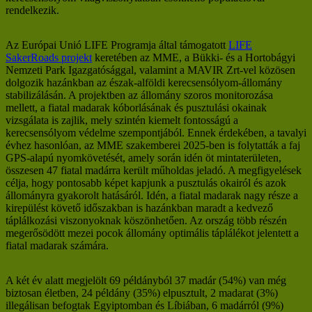
rendelkezik.
Az Európai Unió LIFE Programja által támogatott
LIFE
SakerRoads projekt
keretében az MME, a Bükki- és a Hortobágyi
Nemzeti Park Igazgatósággal, valamint a MAVIR Zrt-vel közösen
dolgozik hazánkban az észak-alföldi kerecsensólyom-állomány
stabilizálásán. A projektben az állomány szoros monitorozása
mellett, a fiatal madarak kóborlásának és pusztulási okainak
vizsgálata is zajlik, mely szintén kiemelt fontosságú a
kerecsensólyom védelme szempontjából. Ennek érdekében, a tavalyi
évhez hasonlóan, az MME szakemberei 2025-ben is folytatták a faj
GPS-alapú nyomkövetését, amely során idén öt mintaterületen,
összesen 47 fiatal madárra került műholdas jeladó. A megfigyelések
célja, hogy pontosabb képet kapjunk a pusztulás okairól és azok
állományra gyakorolt hatásáról. Idén, a fiatal madarak nagy része a
kirepülést követő időszakban is hazánkban maradt a kedvező
táplálkozási viszonyoknak köszönhetően. Az ország több részén
megerősödött mezei pocok állomány optimális táplálékot jelentett a
fiatal madarak számára.
A két év alatt megjelölt 69 példányból 37 madár (54%) van még
biztosan életben, 24 példány (35%) elpusztult, 2 madarat (3%)
illegálisan befogtak Egyiptomban és Líbiában, 6 madárról (9%)