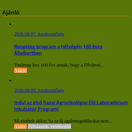
navigáció
Ajánló
2026.08.07.
Szerkesztőség
Rengeteg program a hétvégén 160 éves
Állatkertben
Vasárnap lesz 160 éve annak, hogy a Fővárosi...
Ajánló
2026.08.05.
Szerkesztőség
Indul az első hazai Agroökológiai Élő Laboratórium
Inkubátor Program!
Mi történik akkor, ha az új agrármegoldásokat nem...
Ajánló
Pályázatok, vetélkedők