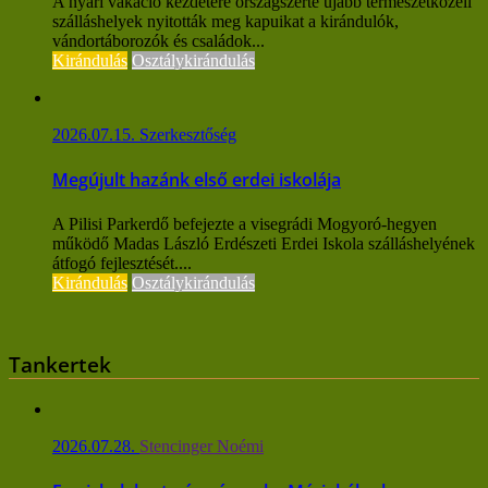
A nyári vakáció kezdetére országszerte újabb természetközeli
szálláshelyek nyitották meg kapuikat a kirándulók,
vándortáborozók és családok...
Kirándulás
Osztálykirándulás
2026.07.15.
Szerkesztőség
Megújult hazánk első erdei iskolája
A Pilisi Parkerdő befejezte a visegrádi Mogyoró-hegyen
működő Madas László Erdészeti Erdei Iskola szálláshelyének
átfogó fejlesztését....
Kirándulás
Osztálykirándulás
Tankertek
2026.07.28.
Stencinger Noémi