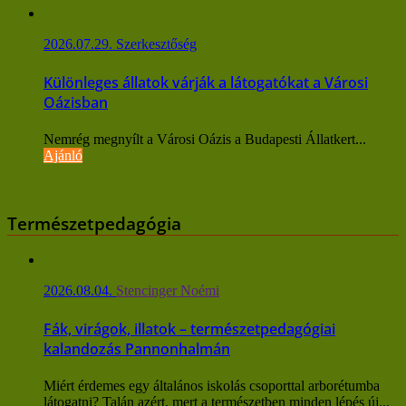
2026.07.29.
Szerkesztőség
Különleges állatok várják a látogatókat a Városi
Oázisban
Nemrég megnyílt a Városi Oázis a Budapesti Állatkert...
Ajánló
Természetpedagógia
2026.08.04.
Stencinger Noémi
Fák, virágok, illatok – természetpedagógiai
kalandozás Pannonhalmán
Miért érdemes egy általános iskolás csoporttal arborétumba
látogatni? Talán azért, mert a természetben minden lépés új...