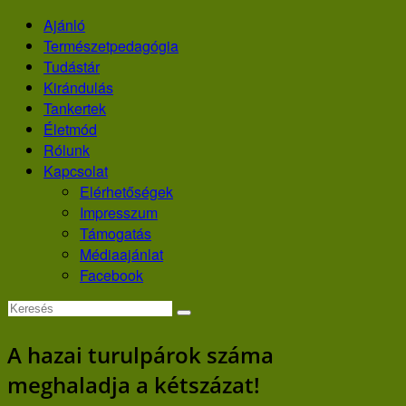
Skip
Ajánló
to
Természetpedagógia
content
Tudástár
Kirándulás
Tankertek
Életmód
Rólunk
Kapcsolat
Elérhetőségek
Impresszum
Támogatás
Médiaajánlat
Facebook
A hazai turulpárok száma
meghaladja a kétszázat!