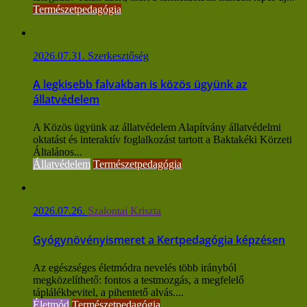
Természetpedagógia
2026.07.31.
Szerkesztőség
A legkisebb falvakban is közös ügyünk az
állatvédelem
A Közös ügyünk az állatvédelem Alapítvány állatvédelmi
oktatást és interaktív foglalkozást tartott a Baktakéki Körzeti
Általános...
Állatvédelem
Természetpedagógia
2026.07.26.
Szalontai Kriszta
Gyógynövényismeret a Kertpedagógia képzésen
Az egészséges életmódra nevelés több irányból
megközelíthető: fontos a testmozgás, a megfelelő
táplálékbevitel, a pihentető alvás....
Életmód
Természetpedagógia