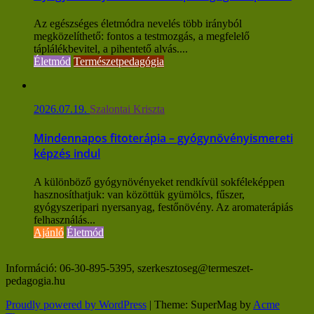
Az egészséges életmódra nevelés több irányból
megközelíthető: fontos a testmozgás, a megfelelő
táplálékbevitel, a pihentető alvás....
Életmód
Természetpedagógia
2026.07.19.
Szalontai Kriszta
Mindennapos fitoterápia – gyógynövényismereti
képzés indul
A különböző gyógynövényeket rendkívül sokféleképpen
hasznosíthatjuk: van közöttük gyümölcs, fűszer,
gyógyszeripari nyersanyag, festőnövény. Az aromaterápiás
felhasználás...
Ajánló
Életmód
Információ: 06-30-895-5395, szerkesztoseg@termeszet-
pedagogia.hu
Proudly powered by WordPress
|
Theme: SuperMag by
Acme