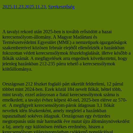
2025.11.23.
2025.11.23.
Szerkesztőség
A tavalyi rekord után 2025-ben is tovább erősödött a hazai
kerecsensólyom-állomány. A Magyar Madártani és
Természetvédelmi Egyesület (MME) a nemzetipark-igazgatóságok
szakembereivel közösen február elejétől ellenőrizték a hazánkban
fokozottan védett kerecsensólymok fészekfoglalását, illetve később a
fiókák számát. A megfigyelések arra engednek következtetni, hogy
jelenleg hazánkban 212-235 párra tehető a kerecsensólymok
költőállománya.
Országosan 212 fészket foglaló párt sikerült felderíteni, 12 párral
többet mint 2024-ben. Ezek közül 184 nevelt fiókát, héttel több,
mint tavaly, ezzel arányosan a fiatal kerecsensólymok száma is
emelkedett, a tavalyi évhez képest 40-nel, 2025-ben elérve az 570-
et. A megfigyelt kerecsensólyom-párok átlagosan 3,1 fiókát
neveltek idén fészkenként, amely megfelel a hazánkban
tapasztalható sokéves átlagnak. Országosan egy évtizedes
megtorpanás után már harmadik éve mutat újra állománynövekedést
a faj, amely egy különösen értékes eredmény, hiszen a
kerecsensólyom világviszonylatban csökkenő populációval