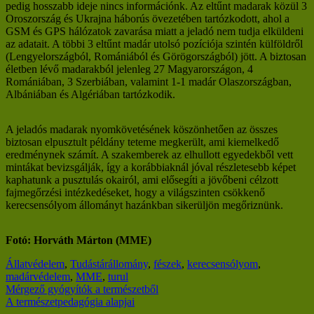
pedig hosszabb ideje nincs információnk. Az eltűnt madarak közül 3
Oroszország és Ukrajna háborús övezetében tartózkodott, ahol a
GSM és GPS hálózatok zavarása miatt a jeladó nem tudja elküldeni
az adatait. A többi 3 eltűnt madár utolsó pozíciója szintén külföldről
(Lengyelországból, Romániából és Görögországból) jött. A biztosan
életben lévő madarakból jelenleg 27 Magyarországon, 4
Romániában, 3 Szerbiában, valamint 1-1 madár Olaszországban,
Albániában és Algériában tartózkodik.
A jeladós madarak nyomkövetésének köszönhetően az összes
biztosan elpusztult példány teteme megkerült, ami kiemelkedő
eredménynek számít. A szakemberek az elhullott egyedekből vett
mintákat bevizsgálják, így a korábbiaknál jóval részletesebb képet
kaphatunk a pusztulás okairól, ami elősegíti a jövőbeni célzott
fajmegőrzési intézkedéseket, hogy a világszinten csökkenő
kerecsensólyom állományt hazánkban sikerüljön megőriznünk.
Fotó: Horváth Márton (MME)
Állatvédelem
,
Tudástár
állomány
,
fészek
,
kerecsensólyom
,
madárvédelem
,
MME
,
turul
Bejegyzés
Mérgező gyógyítók a természetből
A természetpedagógia alapjai