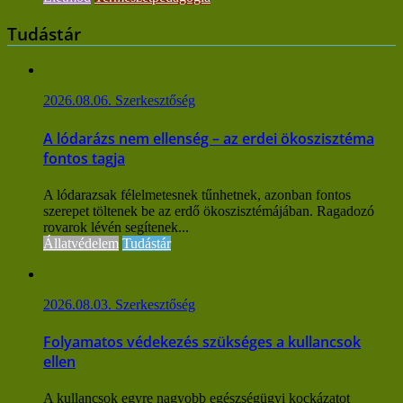
Tudástár
2026.08.06.
Szerkesztőség
A lódarázs nem ellenség – az erdei ökoszisztéma
fontos tagja
A lódarazsak félelmetesnek tűnhetnek, azonban fontos
szerepet töltenek be az erdő ökoszisztémájában. Ragadozó
rovarok lévén segítenek...
Állatvédelem
Tudástár
2026.08.03.
Szerkesztőség
Folyamatos védekezés szükséges a kullancsok
ellen
A kullancsok egyre nagyobb egészségügyi kockázatot