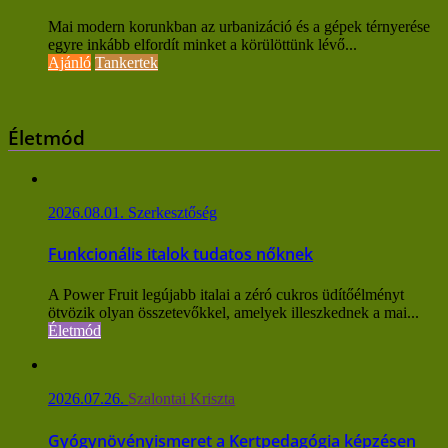
Mai modern korunkban az urbanizáció és a gépek térnyerése
egyre inkább elfordít minket a körülöttünk lévő...
Ajánló
Tankertek
Életmód
2026.08.01.
Szerkesztőség
Funkcionális italok tudatos nőknek
A Power Fruit legújabb italai a zéró cukros üdítőélményt
ötvözik olyan összetevőkkel, amelyek illeszkednek a mai...
Életmód
2026.07.26.
Szalontai Kriszta
Gyógynövényismeret a Kertpedagógia képzésen