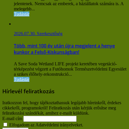
jelentenek. Nemcsak az emberek, a háziállatok számára is. A
melegebb...
Tudástár
2026.07.30.
Szerkesztőség
Több, mint 100 év után újra megjelent a henye
kunkor a Felső-Kiskunságban!
A Save Soda Wetland LIFE projekt keretében vegetáció-
térképezést végzett a Futóhomok Természetvédelmi Egyesület
a szikes élőhely-rekonstrukció...
Tudástár
Hírlevél feliratkozás
Iratkozzon fel, hogy tájékoztathassuk legújabb híreinkről, érdekes
cikkekről, programokról! Feliratkozás után kérjük erősítse meg
feliratkozási szándékát, amihez e-mailt küldünk.
E-mail cím
Elfogadom az Adatvédelmi irányelveket.