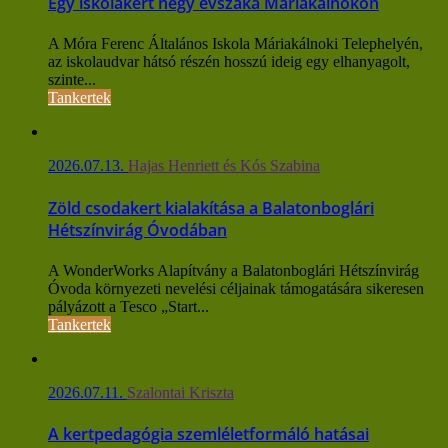
Egy iskolakert négy évszaka Máriakálnokon
A Móra Ferenc Általános Iskola Máriakálnoki Telephelyén,
az iskolaudvar hátsó részén hosszú ideig egy elhanyagolt,
szinte...
Tankertek
2026.07.13.
Hajas Henriett és Kós Szabina
Zöld csodakert kialakítása a Balatonboglári
Hétszínvirág Óvodában
A WonderWorks Alapítvány a Balatonboglári Hétszínvirág
Óvoda környezeti nevelési céljainak támogatására sikeresen
pályázott a Tesco „Start...
Tankertek
2026.07.11.
Szalontai Kriszta
A kertpedagógia szemléletformáló hatásai