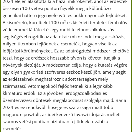
2024 elején alakította ki a hazai mikrokertet, ahol az erdészek
összesen 100 vetési ponton figyelik meg a különböző
genetikai hátterű jegenyefenyő- és bükkmagoncok fejlődését.
A kisméretű, körülbelül 100 m²-es kísérleti területet fémhálós
védelemmel látták el és egy mobiltelefonos alkalmazás
segítségével rögzítik az adatokat: mikor indul meg a csírázás,
milyen ütemben fejlődnek a csemeték, hogyan viselik az
időjárási körülményeket. Ez az adatrögzítési módszer lehetővé
teszi, hogy az erdészek hosszabb távon is követni tudják a
növények életútját. A módszertan célja, hogy a kutatás végére
egy olyan gyakorlati szoftveres eszköz készüljön, amely segít
az erdészeknek meghatározni: adott térségben mely
származású vetőmagokból fejlődhetnek ki a leginkább
klímatűrő erdők. Ez a jövőbeni erdőgazdálkodási és
üzemtervezési döntések megalapozását szolgálja majd. Bár a
2024-es év rendkívüli hősége és szárazsága miatt több
magonc elpusztult, az idei kedvező tavaszi időjárás mellett
számos vetési pontban biztatóan fejlődnek tovább a
csemeték.