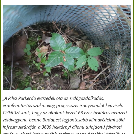
„A Pilisi Parkerdő évtizedek óta az erdőgazdálkodás,
erdőfenntartás szakmailag progresszív irányvonalát képviseli.
Célkitűzésünk, hogy az általunk kezelt 63 ezer hektáros nemzeti
zöldvagyont, benne Budapest legfontosabb klímavédelmi zöld
infrastruktúráját, a 3600 hektárnyi állami tulajdonú fővárosi