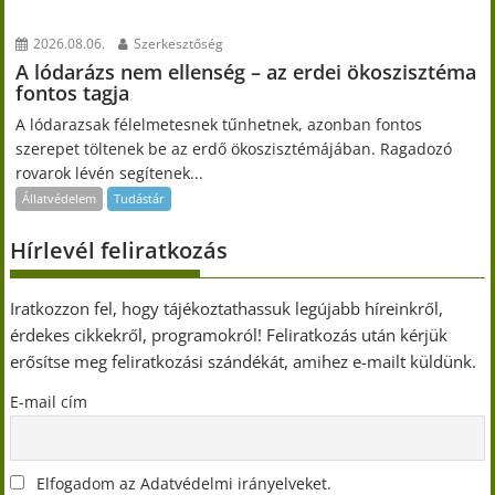
2026.08.06.
Szerkesztőség
A lódarázs nem ellenség – az erdei ökoszisztéma
fontos tagja
A lódarazsak félelmetesnek tűnhetnek, azonban fontos
szerepet töltenek be az erdő ökoszisztémájában. Ragadozó
rovarok lévén segítenek...
Állatvédelem
Tudástár
Hírlevél feliratkozás
Iratkozzon fel, hogy tájékoztathassuk legújabb híreinkről,
érdekes cikkekről, programokról! Feliratkozás után kérjük
erősítse meg feliratkozási szándékát, amihez e-mailt küldünk.
E-mail cím
Elfogadom az Adatvédelmi irányelveket.