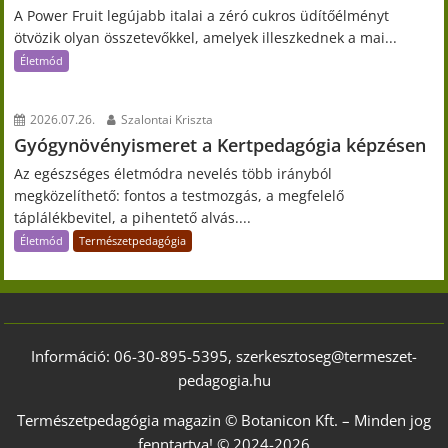
A Power Fruit legújabb italai a zéró cukros üdítőélményt
ötvözik olyan összetevőkkel, amelyek illeszkednek a mai...
Életmód
2026.07.26.
Szalontai Kriszta
Gyógynövényismeret a Kertpedagógia képzésen
Az egészséges életmódra nevelés több irányból
megközelíthető: fontos a testmozgás, a megfelelő
táplálékbevitel, a pihentető alvás....
Életmód
Természetpedagógia
Információ: 06-30-895-5395, szerkesztoseg@termeszet-
pedagogia.hu
Természetpedagógia magazin © Botanicon Kft. – Minden jog
fenntartva! © 2024-2026