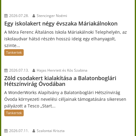
2026.07.28.
Stencinger Noémi
Egy iskolakert négy évszaka Máriakálnokon
A Móra Ferenc Általános Iskola Máriakálnoki Telephelyén, az
iskolaudvar hátsó részén hosszú ideig egy elhanyagolt,
szinte...
Tankertek
2026.07.13.
Hajas Henriett és Kós Szabina
Zöld csodakert kialakítása a Balatonboglári
Hétszínvirág Óvodában
A WonderWorks Alapítvány a Balatonboglári Hétszínvirág
Óvoda környezeti nevelési céljainak támogatására sikeresen
pályázott a Tesco „Start...
Tankertek
2026.07.11.
Szalontai Kriszta