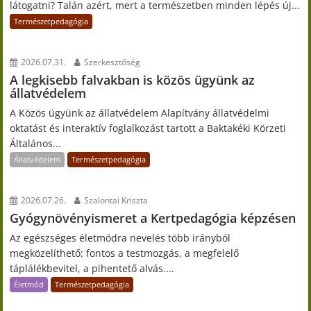
látogatni? Talán azért, mert a természetben minden lépés új...
Természetpedagógia
2026.07.31.
Szerkesztőség
A legkisebb falvakban is közös ügyünk az
állatvédelem
A Közös ügyünk az állatvédelem Alapítvány állatvédelmi
oktatást és interaktív foglalkozást tartott a Baktakéki Körzeti
Általános...
Állatvédelem
Természetpedagógia
2026.07.26.
Szalontai Kriszta
Gyógynövényismeret a Kertpedagógia képzésen
Az egészséges életmódra nevelés több irányból
megközelíthető: fontos a testmozgás, a megfelelő
táplálékbevitel, a pihentető alvás....
Életmód
Természetpedagógia