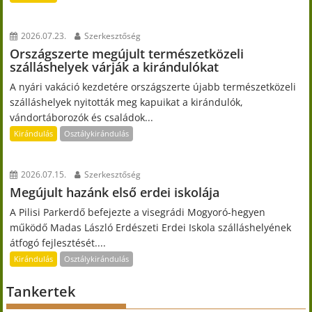
2026.07.23.
Szerkesztőség
Országszerte megújult természetközeli
szálláshelyek várják a kirándulókat
A nyári vakáció kezdetére országszerte újabb természetközeli
szálláshelyek nyitották meg kapuikat a kirándulók,
vándortáborozók és családok...
Kirándulás
Osztálykirándulás
2026.07.15.
Szerkesztőség
Megújult hazánk első erdei iskolája
A Pilisi Parkerdő befejezte a visegrádi Mogyoró-hegyen
működő Madas László Erdészeti Erdei Iskola szálláshelyének
átfogó fejlesztését....
Kirándulás
Osztálykirándulás
Tankertek