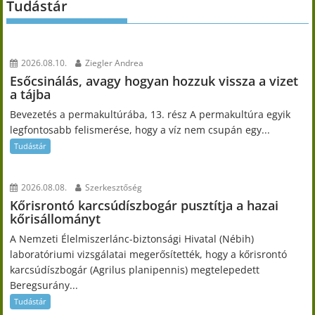
Tudástár
2026.08.10.
Ziegler Andrea
Esőcsinálás, avagy hogyan hozzuk vissza a vizet
a tájba
Bevezetés a permakultúrába, 13. rész A permakultúra egyik
legfontosabb felismerése, hogy a víz nem csupán egy...
Tudástár
2026.08.08.
Szerkesztőség
Kőrisrontó karcsúdíszbogár pusztítja a hazai
kőrisállományt
A Nemzeti Élelmiszerlánc-biztonsági Hivatal (Nébih)
laboratóriumi vizsgálatai megerősítették, hogy a kőrisrontó
karcsúdíszbogár (Agrilus planipennis) megtelepedett
Beregsurány...
Tudástár