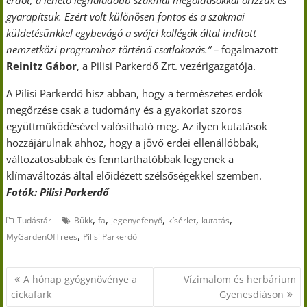
erdőt, a lehető leghaladóbb szakmai megoldásokkal őrizzük és
gyarapítsuk. Ezért volt különösen fontos és a szakmai
küldetésünkkel egybevágó a svájci kollégák által indított
nemzetközi programhoz történő csatlakozás.” –
fogalmazott
Reinitz Gábor
, a Pilisi Parkerdő Zrt. vezérigazgatója.
A Pilisi Parkerdő hisz abban, hogy a természetes erdők
megőrzése csak a tudomány és a gyakorlat szoros
együttműködésével valósítható meg. Az ilyen kutatások
hozzájárulnak ahhoz, hogy a jövő erdei ellenállóbbak,
változatosabbak és fenntarthatóbbak legyenek a
klímaváltozás által előidézett szélsőségekkel szemben.
Fotók: Pilisi Parkerdő
,
,
,
,
,
Tudástár
Bükk
fa
jegenyefenyő
kísérlet
kutatás
,
MyGardenOfTrees
Pilisi Parkerdő
Bejegyzés
A hónap gyógynövénye a
Vízimalom és herbárium
navigáció
cickafark
Gyenesdiáson