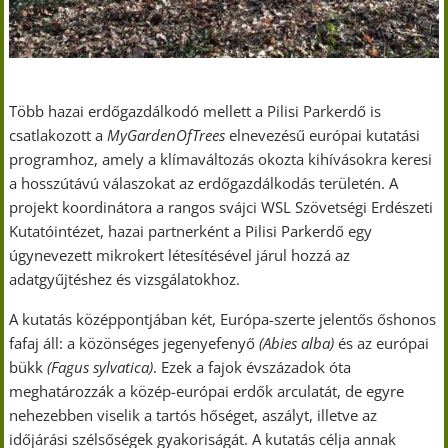
Több hazai erdőgazdálkodó mellett a Pilisi Parkerdő is
csatlakozott a
MyGardenOfTrees
elnevezésű európai kutatási
programhoz, amely a klímaváltozás okozta kihívásokra keresi
a hosszútávú válaszokat az erdőgazdálkodás területén. A
projekt koordinátora a rangos svájci WSL Szövetségi Erdészeti
Kutatóintézet, hazai partnerként a Pilisi Parkerdő egy
úgynevezett mikrokert létesítésével járul hozzá az
adatgyűjtéshez és vizsgálatokhoz.
A kutatás középpontjában két, Európa-szerte jelentős őshonos
fafaj áll: a közönséges jegenyefenyő
(Abies alba)
és az európai
bükk
(Fagus sylvatica)
. Ezek a fajok évszázadok óta
meghatározzák a közép-európai erdők arculatát, de egyre
nehezebben viselik a tartós hőséget, aszályt, illetve az
időjárási szélsőségek gyakoriságát. A kutatás célja annak