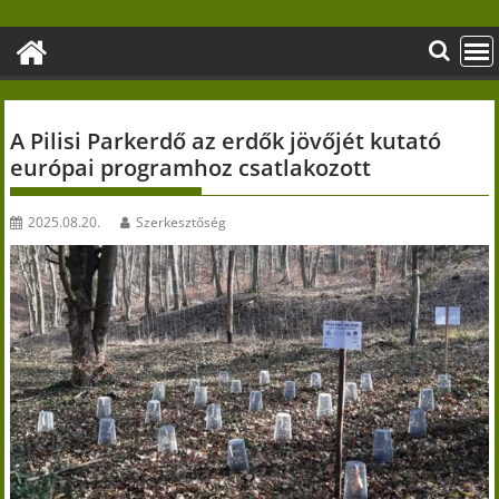
Skip
to
content
A Pilisi Parkerdő az erdők jövőjét kutató
európai programhoz csatlakozott
2025.08.20.
Szerkesztőség