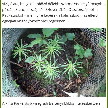
vizsgálata, hogy különböző délebbi származási helyű magok –
például Franciaországból, Szlovéniából, Olaszországból, a
Kaukázusból – mennyire képesek alkalmazkodni az eltérő
éghajlati viszonyokhoz más régiókban.
A Pilisi Parkerdő a visegrádi Bertényi Miklós Füvészkertben