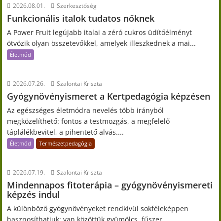
2026.08.01.
Szerkesztőség
Funkcionális italok tudatos nőknek
A Power Fruit legújabb italai a zéró cukros üdítőélményt
ötvözik olyan összetevőkkel, amelyek illeszkednek a mai...
Életmód
2026.07.26.
Szalontai Kriszta
Gyógynövényismeret a Kertpedagógia képzésen
Az egészséges életmódra nevelés több irányból
megközelíthető: fontos a testmozgás, a megfelelő
táplálékbevitel, a pihentető alvás....
Életmód
Természetpedagógia
2026.07.19.
Szalontai Kriszta
Mindennapos fitoterápia – gyógynövényismereti
képzés indul
A különböző gyógynövényeket rendkívül sokféleképpen
hasznosíthatjuk: van közöttük gyümölcs, fűszer,