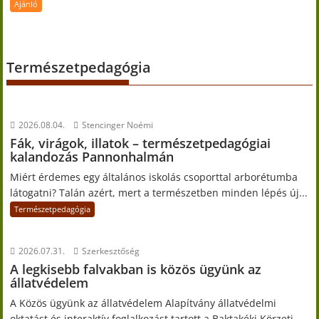
Ajánló
Természetpedagógia
2026.08.04.
Stencinger Noémi
Fák, virágok, illatok – természetpedagógiai
kalandozás Pannonhalmán
Miért érdemes egy általános iskolás csoporttal arborétumba
látogatni? Talán azért, mert a természetben minden lépés új...
Természetpedagógia
2026.07.31.
Szerkesztőség
A legkisebb falvakban is közös ügyünk az
állatvédelem
A Közös ügyünk az állatvédelem Alapítvány állatvédelmi
oktatást és interaktív foglalkozást tartott a Baktakéki Körzeti