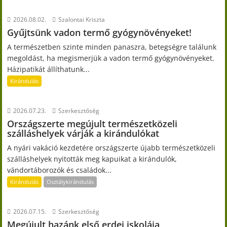
2026.08.02.
Szalontai Kriszta
Gyűjtsünk vadon termő gyógynövényeket!
A természetben szinte minden panaszra, betegségre találunk
megoldást, ha megismerjük a vadon termő gyógynövényeket.
Házipatikát állíthatunk...
Kirándulás
2026.07.23.
Szerkesztőség
Országszerte megújult természetközeli
szálláshelyek várják a kirándulókat
A nyári vakáció kezdetére országszerte újabb természetközeli
szálláshelyek nyitották meg kapuikat a kirándulók,
vándortáborozók és családok...
Kirándulás
Osztálykirándulás
2026.07.15.
Szerkesztőség
Megújult hazánk első erdei iskolája