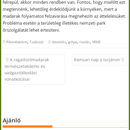
felrepül, akkor minden rendben van. Fontos, hogy mielőtt ezt
megtennénk, lehetőleg érdeklődjünk a környéken, mert a
madarak folyamatos felzavarása megnehezíti az áttelelésüket.
Probléma esetén a területileg illetékes nemzeti park
őrszolgálatát lehet értesíteni.
,
,
,
,
Állatvédelem
Tudástár
áttelelés
gólya
madár
MME
Bejegyzés
A ragadozómadarak
Ramsari nap a turjánon
navigáció
természetvédelmi és
vadgazdálkodási
vonatkozásai
Ajánló