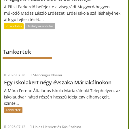
A Pilisi Parkerdő befejezte a visegrádi Mogyoró-hegyen
működő Madas László Erdészeti Erdei Iskola szálláshelyének
átfogó fejlesztését....
Kirándulás
Osztálykirándulás
Tankertek
2026.07.28.
Stencinger Noémi
Egy iskolakert négy évszaka Máriakálnokon
A Móra Ferenc Általános Iskola Máriakálnoki Telephelyén, az
iskolaudvar hátsó részén hosszú ideig egy elhanyagolt,
szinte...
Tankertek
2026.07.13.
Hajas Henriett és Kós Szabina