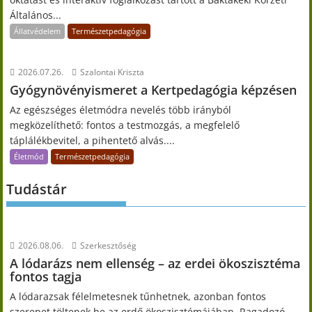
Általános...
Állatvédelem
Természetpedagógia
2026.07.26.
Szalontai Kriszta
Gyógynövényismeret a Kertpedagógia képzésen
Az egészséges életmódra nevelés több irányból
megközelíthető: fontos a testmozgás, a megfelelő
táplálékbevitel, a pihentető alvás....
Életmód
Természetpedagógia
Tudástár
2026.08.06.
Szerkesztőség
A lódarázs nem ellenség – az erdei ökoszisztéma
fontos tagja
A lódarazsak félelmetesnek tűnhetnek, azonban fontos
szerepet töltenek be az erdő ökoszisztémájában. Ragadozó