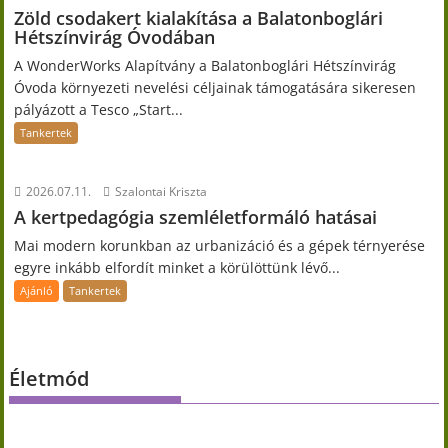
Zöld csodakert kialakítása a Balatonboglári
Hétszínvirág Óvodában
A WonderWorks Alapítvány a Balatonboglári Hétszínvirág
Óvoda környezeti nevelési céljainak támogatására sikeresen
pályázott a Tesco „Start...
Tankertek
2026.07.11.
Szalontai Kriszta
A kertpedagógia szemléletformáló hatásai
Mai modern korunkban az urbanizáció és a gépek térnyerése
egyre inkább elfordít minket a körülöttünk lévő...
Ajánló
Tankertek
Életmód