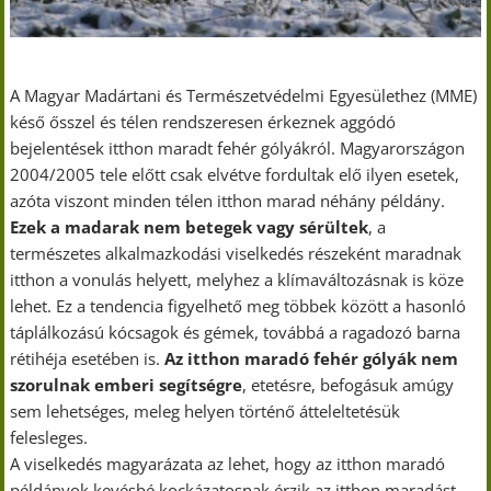
A Magyar Madártani és Természetvédelmi Egyesülethez (MME)
késő ősszel és télen rendszeresen érkeznek aggódó
bejelentések itthon maradt fehér gólyákról. Magyarországon
2004/2005 tele előtt csak elvétve fordultak elő ilyen esetek,
azóta viszont minden télen itthon marad néhány példány.
Ezek a madarak nem betegek vagy sérültek
, a
természetes alkalmazkodási viselkedés részeként maradnak
itthon a vonulás helyett, melyhez a klímaváltozásnak is köze
lehet. Ez a tendencia figyelhető meg többek között a hasonló
táplálkozású kócsagok és gémek, továbbá a ragadozó barna
rétihéja esetében is.
Az itthon maradó fehér gólyák nem
szorulnak emberi segítségre
, etetésre, befogásuk amúgy
sem lehetséges, meleg helyen történő átteleltetésük
felesleges.
A viselkedés magyarázata az lehet, hogy az itthon maradó
példányok kevésbé kockázatosnak érzik az itthon maradást,