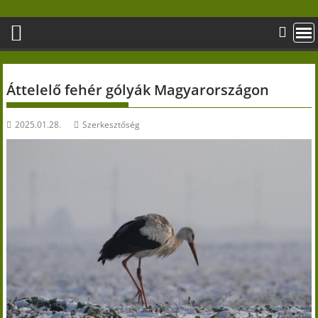
Skip
to
content
Áttelelő fehér gólyák Magyarországon
2025.01.28.
Szerkesztőség