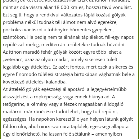
mint az oda-vissza akár 18 000 km-es, hosszú távú vonulást.
Ezt segíti, hogy a rendkívül változatos táplálkozású gólyák
probléma nélkül tudnak téli álmot nem alvó egerekre,
pockokra vadászni a többnyire hómentes gyepeken,
szántókon. Ha pedig nem találnának táplálékot, fél-egy napos
repüléssel meleg, mediterrán területekre tudnak húzódni.
Az itthon maradó fehér gólyák között egyre több lehet a
„veterán”, azaz az olyan madár, amely sikeresen túlélt
legalább egy áttelelést. Ez azért fontos, mert ezek a sikeres és
egyre finomodó túlélési stratégia birtokában vághatnak bele a
következő áttelelési kalandba.
Az áttelelő gólyák egészségi állapotáról a legegyértelműbb
visszajelzést a röpképesség, vagy ennek hiánya ad. A
tetőgerinc, a kémény vagy a fészek magasában álldogáló
madárról már ránézésre tudni lehet, hogy tud repülni,
egészséges. Ha napokon keresztül olyan helyen látunk gólyát
földön ülni, ahol nincs számára táplálék, egészségi állapota
úgy ellenőrizhető, ha lassan felé sétálunk – amennyiben