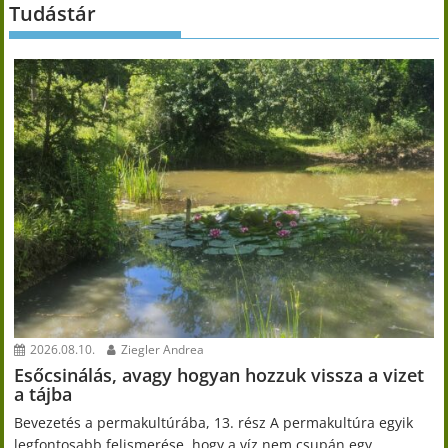
Tudástár
2026.08.10.
Ziegler Andrea
Esőcsinálás, avagy hogyan hozzuk vissza a vizet
a tájba
Bevezetés a permakultúrába, 13. rész A permakultúra egyik
legfontosabb felismerése, hogy a víz nem csupán egy...