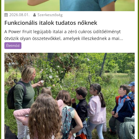
2026.08.01.
Szerkesztőség
Funkcionális italok tudatos nőknek
A Power Fruit legújabb italai a zéró cukros üdítőélményt
ötvözik olyan összetevőkkel, amelyek illeszkednek a mai...
Életmód