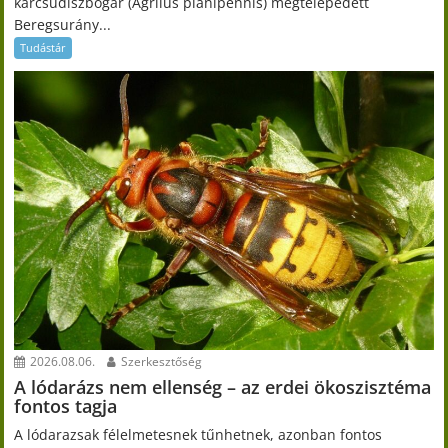
karcsúdíszbogár (Agrilus planipennis) megtelepedett
Beregsurány...
Tudástár
2026.08.06.
Szerkesztőség
A lódarázs nem ellenség – az erdei ökoszisztéma
fontos tagja
A lódarazsak félelmetesnek tűnhetnek, azonban fontos