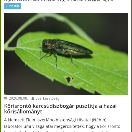
Tudástár
2026.08.08.
Szerkesztőség
Kőrisrontó karcsúdíszbogár pusztítja a hazai
kőrisállományt
A Nemzeti Élelmiszerlánc-biztonsági Hivatal (Nébih)
laboratóriumi vizsgálatai megerősítették, hogy a kőrisrontó