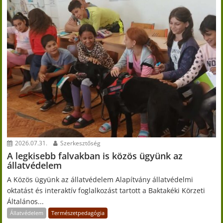
2026.07.31.
Szerkesztőség
A legkisebb falvakban is közös ügyünk az
állatvédelem
A Közös ügyünk az állatvédelem Alapítvány állatvédelmi
oktatást és interaktív foglalkozást tartott a Baktakéki Körzeti
Általános...
Állatvédelem
Természetpedagógia