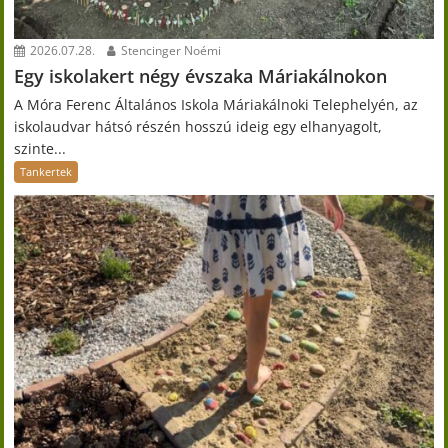
2026.07.28.
Stencinger Noémi
Egy iskolakert négy évszaka Máriakálnokon
A Móra Ferenc Általános Iskola Máriakálnoki Telephelyén, az
iskolaudvar hátsó részén hosszú ideig egy elhanyagolt,
szinte...
Tankertek