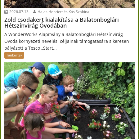
2026.07.13.
Hajas Henriett és Kós Szabina
Zöld csodakert kialakítása a Balatonboglári
Hétszínvirág Óvodában
A WonderWorks Alapítvány a Balatonboglári Hétszínvirág
Óvoda környezeti nevelési céljainak támogatására sikeresen
pályázott a Tesco „Start...
Tankertek