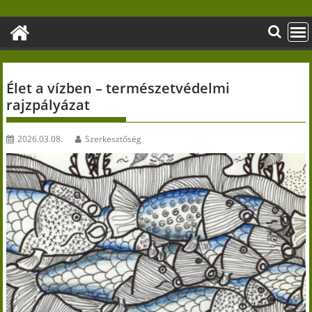
Skip
to
content
Élet a vízben – természetvédelmi
rajzpályázat
2026.03.08.
Szerkesztőség