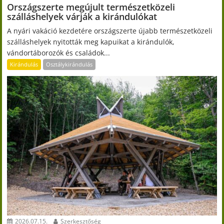
Országszerte megújult természetközeli
szálláshelyek várják a kirándulókat
A nyári vakáció kezdetére országszerte újabb természetközeli
szálláshelyek nyitották meg kapuikat a kirándulók,
vándortáborozók és családok...
Kirándulás
Osztálykirándulás
2026.07.15.
Szerkesztőség