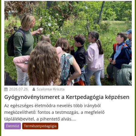
2026.07.26.
Szalontai Kriszta
Gyógynövényismeret a Kertpedagógia képzésen
Az egészséges életmódra nevelés több irányból
megközelíthető: fontos a testmozgás, a megfelelő
táplálékbevitel, a pihentető alvás....
Életmód
Természetpedagógia