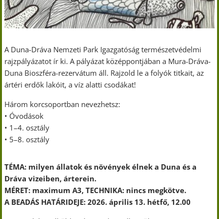
A Duna-Dráva Nemzeti Park Igazgatóság természetvédelmi
rajzpályázatot ír ki. A pályázat középpontjában a Mura-Dráva-
Duna Bioszféra-rezervátum áll. Rajzold le a folyók titkait, az
ártéri erdők lakóit, a víz alatti csodákat!
Három korcsoportban nevezhetsz:
• Óvodások
• 1–4. osztály
• 5–8. osztály
TÉMA: milyen állatok és növények élnek a Duna és a
Dráva vizeiben, árterein.
MÉRET: maximum A3, TECHNIKA: nincs megkötve.
A BEADÁS HATÁRIDEJE: 2026. április 13. hétfő, 12.00