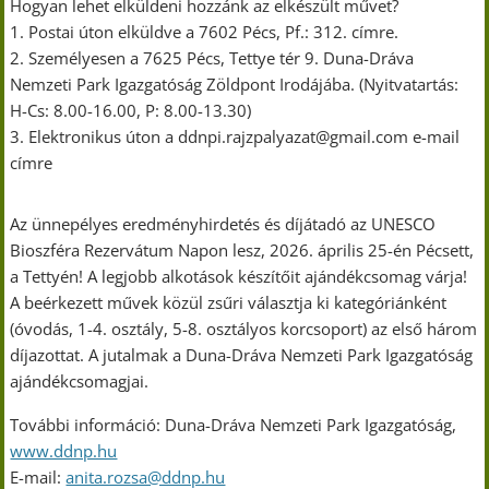
Hogyan lehet elküldeni hozzánk az elkészült művet?
1. Postai úton elküldve a 7602 Pécs, Pf.: 312. címre.
2. Személyesen a 7625 Pécs, Tettye tér 9. Duna-Dráva
Nemzeti Park Igazgatóság Zöldpont Irodájába. (Nyitvatartás:
H-Cs: 8.00-16.00, P: 8.00-13.30)
3. Elektronikus úton a ddnpi.rajzpalyazat@gmail.com e-mail
címre
Az ünnepélyes eredményhirdetés és díjátadó az UNESCO
Bioszféra Rezervátum Napon lesz, 2026. április 25-én Pécsett,
a Tettyén! A legjobb alkotások készítőit ajándékcsomag várja!
A beérkezett művek közül zsűri választja ki kategóriánként
(óvodás, 1-4. osztály, 5-8. osztályos korcsoport) az első három
díjazottat. A jutalmak a Duna-Dráva Nemzeti Park Igazgatóság
ajándékcsomagjai.
További információ: Duna-Dráva Nemzeti Park Igazgatóság,
www.ddnp.hu
E-mail:
anita.rozsa@ddnp.hu