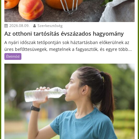
2026.08.09.
Szerkesztőség
Az otthoni tartósítás évszázados hagyomány
A nyári időszak tetőpontján sok háztartásban előkerülnek az
üres befőttesüvegek, megtelnek a fagyasztók, és egyre több...
Életmód