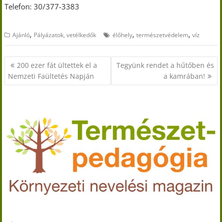
Telefon: 30/377-3383
,
,
,
Ajánló
Pályázatok, vetélkedők
élőhely
természetvédelem
víz
Bejegyzés
200 ezer fát ültettek el a
Tegyünk rendet a hűtőben és
navigáció
Nemzeti Faültetés Napján
a kamrában!