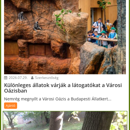
2026.07.29.
Szerkesztőség
Különleges állatok várják a látogatókat a Városi
Oázisban
Nemrég megnyílt a Városi Oázis a Budapesti Állatkert...
Ajánló