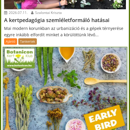
2026.07.11.
Szalontai Kriszta
A kertpedagógia szemléletformáló hatásai
Mai modern korunkban az urbanizáció és a gépek térnyerése
egyre inkább elfordít minket a körülöttünk lévő...
Ajánló
Tankertek