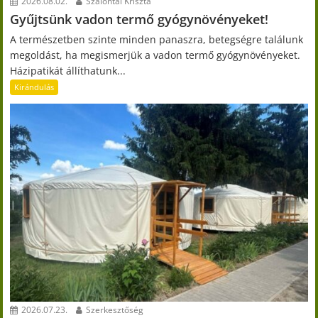
2026.08.02.
Szalontai Kriszta
Gyűjtsünk vadon termő gyógynövényeket!
A természetben szinte minden panaszra, betegségre találunk
megoldást, ha megismerjük a vadon termő gyógynövényeket.
Házipatikát állíthatunk...
Kirándulás
2026.07.23.
Szerkesztőség