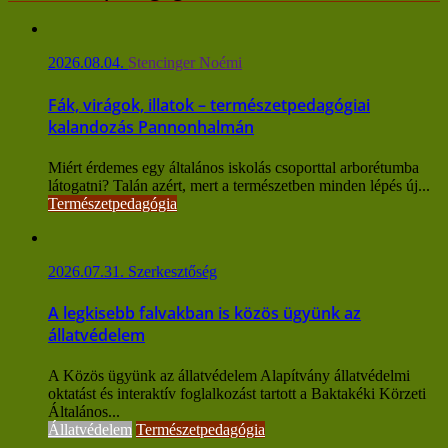
2026.08.04.
Stencinger Noémi
Fák, virágok, illatok – természetpedagógiai
kalandozás Pannonhalmán
Miért érdemes egy általános iskolás csoporttal arborétumba
látogatni? Talán azért, mert a természetben minden lépés új...
Természetpedagógia
2026.07.31.
Szerkesztőség
A legkisebb falvakban is közös ügyünk az
állatvédelem
A Közös ügyünk az állatvédelem Alapítvány állatvédelmi
oktatást és interaktív foglalkozást tartott a Baktakéki Körzeti
Általános...
Állatvédelem
Természetpedagógia