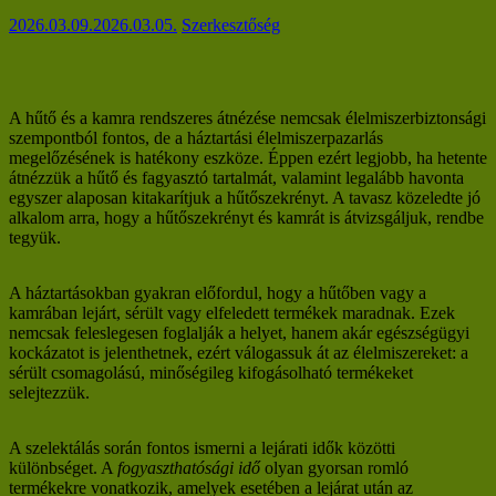
2026.03.09.
2026.03.05.
Szerkesztőség
A hűtő és a kamra rendszeres átnézése nemcsak élelmiszerbiztonsági
szempontból fontos, de a háztartási élelmiszerpazarlás
megelőzésének is hatékony eszköze. Éppen ezért legjobb, ha hetente
átnézzük a hűtő és fagyasztó tartalmát, valamint legalább havonta
egyszer alaposan kitakarítjuk a hűtőszekrényt. A tavasz közeledte jó
alkalom arra, hogy a hűtőszekrényt és kamrát is átvizsgáljuk, rendbe
tegyük.
A háztartásokban gyakran előfordul, hogy a hűtőben vagy a
kamrában lejárt, sérült vagy elfeledett termékek maradnak. Ezek
nemcsak feleslegesen foglalják a helyet, hanem akár egészségügyi
kockázatot is jelenthetnek, ezért válogassuk át az élelmiszereket: a
sérült csomagolású, minőségileg kifogásolható termékeket
selejtezzük.
A szelektálás során fontos ismerni a lejárati idők közötti
különbséget. A
fogyaszthatósági idő
olyan gyorsan romló
termékekre vonatkozik, amelyek esetében a lejárat után az