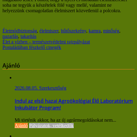
soha ne tegyük a készételek fölé vagy mellé, valamint ne
helyezzünk csomagolatlan élelmiszert közvetlenül a polcokra.
Életmód
biztonság
,
élelmiszer
,
hűtőszekrény
,
kamra
,
minőség
,
pazarlás
,
takarítás
Bejegyzés
Élet a vízben – természetvédelmi rajzpályázat
Postaládában fészkelő cinegék
navigáció
Ajánló
2026.08.05.
Szerkesztőség
Indul az első hazai Agroökológiai Élő Laboratórium
Inkubátor Program!
Mi történik akkor, ha az új agrármegoldásokat nem...
Ajánló
Pályázatok, vetélkedők