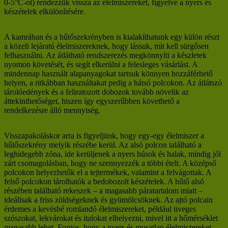
0-5°C-ot) rendezzük vissza az élelmiszereket, figyelve a nyers és
készételek elkülönítésére.
A kamrában és a hűtőszekrényben is kialakíthatunk egy külön részt
a közeli lejáratú élelmiszereknek, hogy lássuk, mit kell sürgősen
felhasználni. Az átlátható rendszerezés megkönnyíti a készletek
nyomon követését, és segít elkerülni a felesleges vásárlást. A
mindennap használt alapanyagokat tartsuk könnyen hozzáférhető
helyen, a ritkábban használtakat pedig a hátsó polcokon. Az átlátszó
tárolóedények és a feliratozott dobozok tovább növelik az
áttekinthetőséget, hiszen így egyszerűbben követhető a
rendelkezésre álló mennyiség.
Visszapakoláskor arra is figyeljünk, hogy egy-egy élelmiszer a
hűtőszekrény melyik részébe kerül. Az alsó polcon található a
leghidegebb zóna, ide kerüljenek a nyers húsok és halak, mindig jól
zárt csomagolásban, hogy ne szennyezzék a többi ételt. A középső
polcokon helyezhetők el a tejtermékek, valamint a felvágottak. A
felső polcokon tárolhatók a bedobozolt készételek. A hűtő alsó
részében található rekeszek – a magasabb páratartalom miatt –
ideálisak a friss zöldségeknek és gyümölcsöknek. Az ajtó polcain
érdemes a kevésbé romlandó élelmiszereket, például üveges
szószokat, lekvárokat és italokat elhelyezni, mivel itt a hőmérséklet
magasabb lehet. Fontos, hogy a nyers és mosatlan élelmiszereket