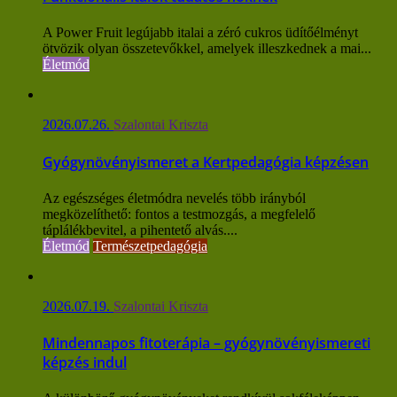
A Power Fruit legújabb italai a zéró cukros üdítőélményt
ötvözik olyan összetevőkkel, amelyek illeszkednek a mai...
Életmód
2026.07.26.
Szalontai Kriszta
Gyógynövényismeret a Kertpedagógia képzésen
Az egészséges életmódra nevelés több irányból
megközelíthető: fontos a testmozgás, a megfelelő
táplálékbevitel, a pihentető alvás....
Életmód
Természetpedagógia
2026.07.19.
Szalontai Kriszta
Mindennapos fitoterápia – gyógynövényismereti
képzés indul