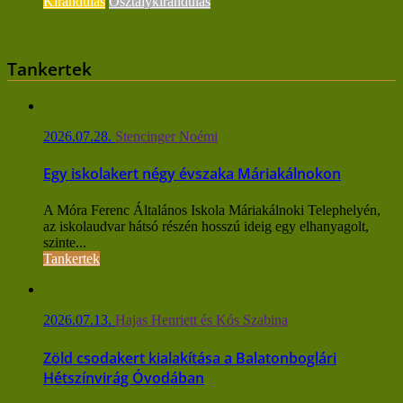
Kirándulás
Osztálykirándulás
Tankertek
2026.07.28.
Stencinger Noémi
Egy iskolakert négy évszaka Máriakálnokon
A Móra Ferenc Általános Iskola Máriakálnoki Telephelyén,
az iskolaudvar hátsó részén hosszú ideig egy elhanyagolt,
szinte...
Tankertek
2026.07.13.
Hajas Henriett és Kós Szabina
Zöld csodakert kialakítása a Balatonboglári
Hétszínvirág Óvodában