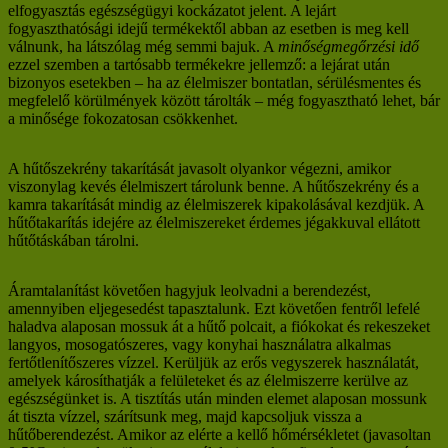
elfogyasztás egészségügyi kockázatot jelent. A lejárt
fogyaszthatósági idejű termékektől abban az esetben is meg kell
válnunk, ha látszólag még semmi bajuk. A
minőségmegőrzési idő
ezzel szemben a tartósabb termékekre jellemző: a lejárat után
bizonyos esetekben – ha az élelmiszer bontatlan, sérülésmentes és
megfelelő körülmények között tárolták – még fogyasztható lehet, bár
a minősége fokozatosan csökkenhet.
A hűtőszekrény takarítását javasolt olyankor végezni, amikor
viszonylag kevés élelmiszert tárolunk benne. A hűtőszekrény és a
kamra takarítását mindig az élelmiszerek kipakolásával kezdjük. A
hűtőtakarítás idejére az élelmiszereket érdemes jégakkuval ellátott
hűtőtáskában tárolni.
Áramtalanítást követően hagyjuk leolvadni a berendezést,
amennyiben eljegesedést tapasztalunk. Ezt követően fentről lefelé
haladva alaposan mossuk át a hűtő polcait, a fiókokat és rekeszeket
langyos, mosogatószeres, vagy konyhai használatra alkalmas
fertőtlenítőszeres vízzel. Kerüljük az erős vegyszerek használatát,
amelyek károsíthatják a felületeket és az élelmiszerre kerülve az
egészségünket is. A tisztítás után minden elemet alaposan mossunk
át tiszta vízzel, szárítsunk meg, majd kapcsoljuk vissza a
hűtőberendezést. Amikor az elérte a kellő hőmérsékletet (javasoltan