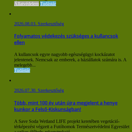
Állatvédelem
Tudástár
2026.08.03.
Szerkesztőség
Folyamatos védekezés szükséges a kullancsok
ellen
A kullancsok egyre nagyobb egészségügyi kockázatot
jelentenek. Nemcsak az emberek, a háziállatok számára is. A
melegebb...
Tudástár
2026.07.30.
Szerkesztőség
Több, mint 100 év után újra megjelent a henye
kunkor a Felső-Kiskunságban!
A Save Soda Wetland LIFE projekt keretében vegetáció-
térképezést végzett a Futóhomok Természetvédelmi Egyesület
a szikes élőhely-rekonstrukció...