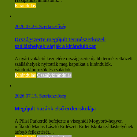
Házipatikát állíthatunk...
Kirándulás
2026.07.23.
Szerkesztőség
Országszerte megújult természetközeli
szálláshelyek várják a kirándulókat
A nyári vakáció kezdetére országszerte újabb természetközeli
szálláshelyek nyitották meg kapuikat a kirándulók,
vándortáborozók és családok...
Kirándulás
Osztálykirándulás
2026.07.15.
Szerkesztőség
Megújult hazánk első erdei iskolája
A Pilisi Parkerdő befejezte a visegrádi Mogyoró-hegyen
működő Madas László Erdészeti Erdei Iskola szálláshelyének
átfogó fejlesztését....