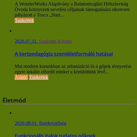
A WonderWorks Alapítvány a Balatonboglári Hétszínvirág
Óvoda környezeti nevelési céljainak támogatására sikeresen
pályázott a Tesco „Start...
Tankertek
2026.07.11.
Szalontai Kriszta
A kertpedagógia szemléletformáló hatásai
Mai modern korunkban az urbanizáció és a gépek térnyerése
egyre inkább elfordít minket a körülöttünk lévő...
Ajánló
Tankertek
Életmód
2026.08.01.
Szerkesztőség
Funkcionális italok tudatos nőknek