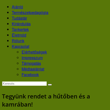
Skip
Ajánló
to
Természetpedagógia
content
Tudástár
Kirándulás
Tankertek
Életmód
Rólunk
Kapcsolat
Elérhetőségek
Impresszum
Támogatás
Médiaajánlat
Facebook
Tegyünk rendet a hűtőben és a
kamrában!