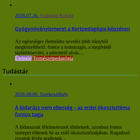
2026.07.26.
Szalontai Kriszta
Gyógynövényismeret a Kertpedagógia képzésen
Az egészséges életmódra nevelés több irányból
megközelíthető: fontos a testmozgás, a megfelelő
táplálékbevitel, a pihentető alvás....
Életmód
Természetpedagógia
Tudástár
2026.08.06.
Szerkesztőség
A lódarázs nem ellenség – az erdei ökoszisztéma
fontos tagja
A lódarazsak félelmetesnek tűnhetnek, azonban fontos
szerepet töltenek be az erdő ökoszisztémájában. Ragadozó
rovarok lévén segítenek...