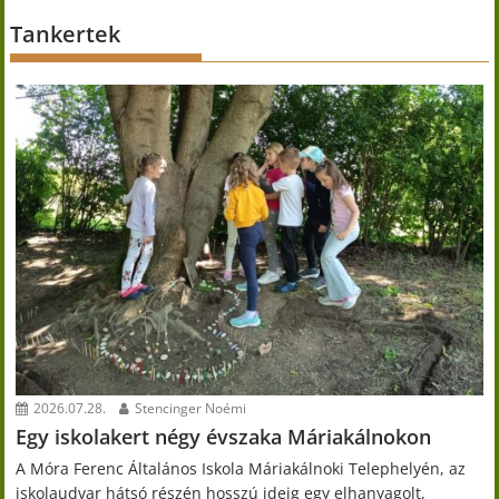
Tankertek
2026.07.28.
Stencinger Noémi
Egy iskolakert négy évszaka Máriakálnokon
A Móra Ferenc Általános Iskola Máriakálnoki Telephelyén, az
iskolaudvar hátsó részén hosszú ideig egy elhanyagolt,