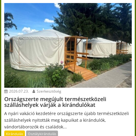
2026.07.23.
Szerkesztőség
Országszerte megújult természetközeli
szálláshelyek várják a kirándulókat
A nyári vakáció kezdetére országszerte újabb természetközeli
szálláshelyek nyitották meg kapuikat a kirándulók,
vándortáborozók és családok...
Kirándulás
Osztálykirándulás