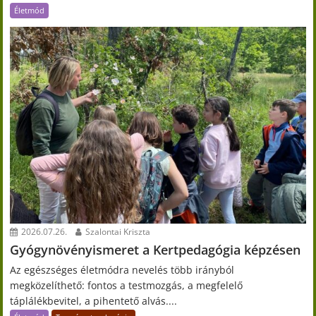
Életmód
2026.07.26.
Szalontai Kriszta
Gyógynövényismeret a Kertpedagógia képzésen
Az egészséges életmódra nevelés több irányból
megközelíthető: fontos a testmozgás, a megfelelő
táplálékbevitel, a pihentető alvás....