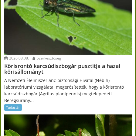
2026.08.08.
Szerkesztőség
Kőrisrontó karcsúdíszbogár pusztítja a hazai
kőrisállományt
A Nemzeti Élelmiszerlánc-biztonsági Hivatal (Nébih)
laboratóriumi vizsgálatai megerősítették, hogy a kőrisrontó
karcsúdíszbogár (Agrilus planipennis) megtelepedett
Beregsurány...
Tudástár