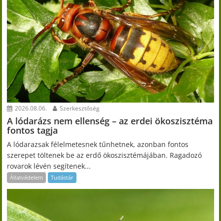
2026.08.06.
Szerkesztőség
A lódarázs nem ellenség – az erdei ökoszisztéma
fontos tagja
A lódarazsak félelmetesnek tűnhetnek, azonban fontos
szerepet töltenek be az erdő ökoszisztémájában. Ragadozó
rovarok lévén segítenek...
Állatvédelem
Tudástár