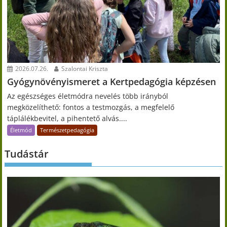
2026.07.26.
Szalontai Kriszta
Gyógynövényismeret a Kertpedagógia képzésen
Az egészséges életmódra nevelés több irányból
megközelíthető: fontos a testmozgás, a megfelelő
táplálékbevitel, a pihentető alvás....
Életmód
Természetpedagógia
Tudástár