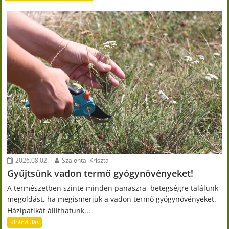
2026.08.02.
Szalontai Kriszta
Gyűjtsünk vadon termő gyógynövényeket!
A természetben szinte minden panaszra, betegségre találunk
megoldást, ha megismerjük a vadon termő gyógynövényeket.
Házipatikát állíthatunk...
Kirándulás