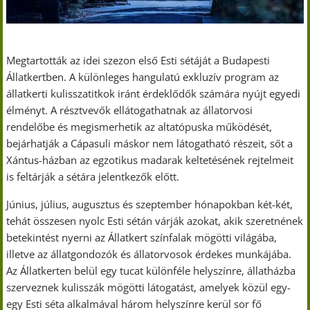
Megtartották az idei szezon első Esti sétáját a Budapesti
Állatkertben. A különleges hangulatú exkluzív program az
állatkerti kulisszatitkok iránt érdeklődők számára nyújt egyedi
élményt. A résztvevők ellátogathatnak az állatorvosi
rendelőbe és megismerhetik az altatópuska működését,
bejárhatják a Cápasuli máskor nem látogatható részeit, sőt a
Xántus-házban az egzotikus madarak keltetésének rejtelmeit
is feltárják a sétára jelentkezők előtt.
Június, július, augusztus és szeptember hónapokban két-két,
tehát összesen nyolc Esti sétán várják azokat, akik szeretnének
betekintést nyerni az Állatkert színfalak mögötti világába,
illetve az állatgondozók és állatorvosok érdekes munkájába.
Az Állatkerten belül egy tucat különféle helyszínre, állatházba
szerveznek kulisszák mögötti látogatást, amelyek közül egy-
egy Esti séta alkalmával három helyszínre kerül sor fő