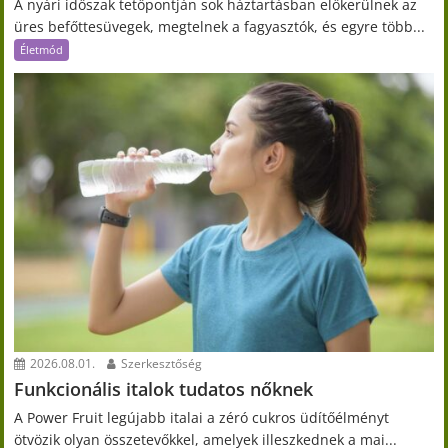
A nyári időszak tetőpontján sok háztartásban előkerülnek az
üres befőttesüvegek, megtelnek a fagyasztók, és egyre több...
Életmód
2026.08.01.
Szerkesztőség
Funkcionális italok tudatos nőknek
A Power Fruit legújabb italai a zéró cukros üdítőélményt
ötvözik olyan összetevőkkel, amelyek illeszkednek a mai...