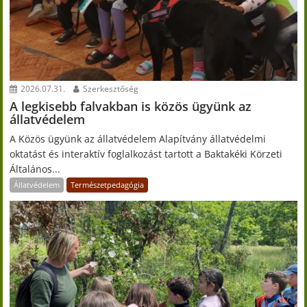
2026.07.31.
Szerkesztőség
A legkisebb falvakban is közös ügyünk az
állatvédelem
A Közös ügyünk az állatvédelem Alapítvány állatvédelmi
oktatást és interaktív foglalkozást tartott a Baktakéki Körzeti
Általános...
Állatvédelem
Természetpedagógia