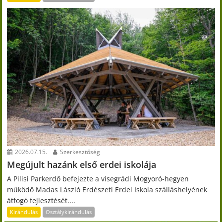
2026.07.15.
Szerkesztőség
Megújult hazánk első erdei iskolája
A Pilisi Parkerdő befejezte a visegrádi Mogyoró-hegyen
működő Madas László Erdészeti Erdei Iskola szálláshelyének
átfogó fejlesztését....
Kirándulás
Osztálykirándulás