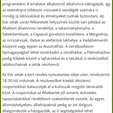
programként. A kínálatot alkalomról alkalomra váltogatják, így
az eseményre többször visszatérő vendégek számára is
mindig új látnivalókat és élményeket tudnak biztosítani. Az
Esti séták során felkeresett helyszínek között van például az
Állatkert állatorvosi rendelője, a takarmánykonyha, a
háttérkertészet, a Cápasuli gondozói kezelőtere, a Mérgesház,
az orrszarvúak, illetve az elefántok lakhelye, a Vadállatmentő
Központ vagy éppen az Ausztrálház. A zsiráfpadláson
fejmagasságból lehet ismerkedni a zsiráfokkal, a Pálmaházban
pedig többek között a lajhárokkal és a tatukkal is testközelből
találkozhatnak a séták résztvevői.
Az Esti séták a kert rendes nyitvatartási ideje után, rendszerint
18:30-tól indulnak. A résztvevőket kisebb létszámú
csoportokban kalauzolják el a kulisszák mögötti látnivalók
közé. A csoportokat az Állatkertet jól ismerő, évtizedes
tapasztalatokkal rendelkező szakemberek vezetik. Az egyes
állomáshelyeken, állatházaknál pedig az ott dolgozó
állatgondozók a házigazdák, az ő segítségükkel lehet