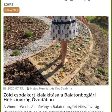
szinte...
Tankertek
2026.07.13.
Hajas Henriett és Kós Szabina
Zöld csodakert kialakítása a Balatonboglári
Hétszínvirág Óvodában
A WonderWorks Alapítvány a Balatonboglári Hétszínvirág