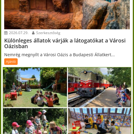
2026.07.29.
Szerkesztőség
Különleges állatok várják a látogatókat a Városi
Oázisban
Nemrég megnyílt a Városi Oázis a Budapesti Állatkert...
Ajánló