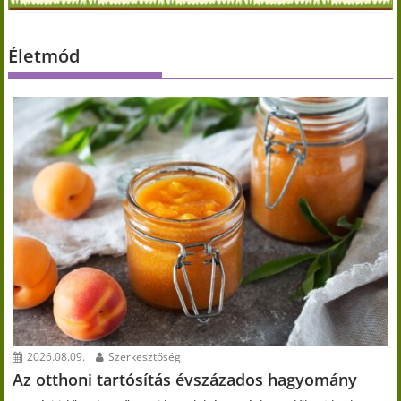
Életmód
2026.08.09.
Szerkesztőség
Az otthoni tartósítás évszázados hagyomány