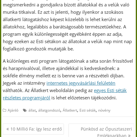
megismerkedni a gondjaikra bízott állatokkal és a velük való
munka titkaival. Ez azt is jelenti, hogy ilyenkor a szokásos
állatkerti látogatáshoz képest közelebb is lehet kerülni az
állatokhoz, legalábbis a barátságosabb természetűekhez. A
program egyik különlegességét egyébként éppen az adja,
hogy ezeken az Esti sétákon az állatokat a velük nap mint nap
foglalkozó gondozók mutatják be.
A különleges esti program látogatóinak a séta során frissítővel
és harapnivalóval, illetve ajándékkal is kedveskednek: a
sokféle élmény mellett ez is benne van a részvételi díjban.
Jegyek az intézmény
internetes jegyvásárlási felületén
válthatók. Az Állatkert weboldalán pedig az
egyes Esti séták
részletes programjáról
is lehet előzetesen tájékozódni.
,
,
,
,
Ajánló
állat
állatgondozó
Állatkert
Esti séták
növény
Bejegyzés
10 Millió Fa: így lesz erdő
Pünkösd az Ópusztaszeri
navigáció
Emlékparkban