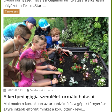
Óvoda környezeti nevelési céljainak támogatására sikeresen
pályázott a Tesco „Start...
Tankertek
2026.07.11.
Szalontai Kriszta
A kertpedagógia szemléletformáló hatásai
Mai modern korunkban az urbanizáció és a gépek térnyerése
egyre inkább elfordít minket a körülöttünk lévő...