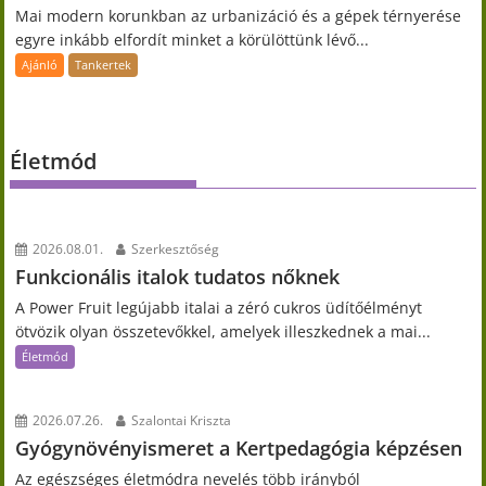
Mai modern korunkban az urbanizáció és a gépek térnyerése
egyre inkább elfordít minket a körülöttünk lévő...
Ajánló
Tankertek
Életmód
2026.08.01.
Szerkesztőség
Funkcionális italok tudatos nőknek
A Power Fruit legújabb italai a zéró cukros üdítőélményt
ötvözik olyan összetevőkkel, amelyek illeszkednek a mai...
Életmód
2026.07.26.
Szalontai Kriszta
Gyógynövényismeret a Kertpedagógia képzésen
Az egészséges életmódra nevelés több irányból