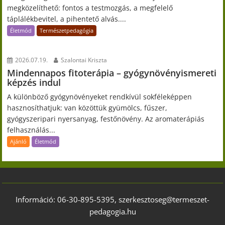
megközelíthető: fontos a testmozgás, a megfelelő
táplálékbevitel, a pihentető alvás....
Életmód
Természetpedagógia
2026.07.19.
Szalontai Kriszta
Mindennapos fitoterápia – gyógynövényismereti
képzés indul
A különböző gyógynövényeket rendkívül sokféleképpen
hasznosíthatjuk: van közöttük gyümölcs, fűszer,
gyógyszeripari nyersanyag, festőnövény. Az aromaterápiás
felhasználás...
Ajánló
Életmód
Információ: 06-30-895-5395, szerkesztoseg@termeszet-
pedagogia.hu