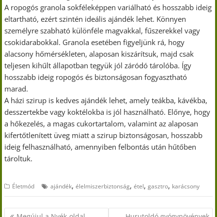
A ropogós granola sokféleképpen variálható és hosszabb ideig
eltartható, ezért szintén ideális ajándék lehet. Könnyen
személyre szabható különféle magvakkal, fűszerekkel vagy
csokidarabokkal. Granola esetében figyeljünk rá, hogy
alacsony hőmérsékleten, alaposan kiszárítsuk, majd csak
teljesen kihűlt állapotban tegyük jól záródó tárolóba. Így
hosszabb ideig ropogós és biztonságosan fogyasztható
marad.
A házi szirup is kedves ajándék lehet, amely teákba, kávékba,
desszertekbe vagy koktélokba is jól használható. Előnye, hogy
a hőkezelés, a magas cukortartalom, valamint az alaposan
kifertőtlenített üveg miatt a szirup biztonságosan, hosszabb
ideig felhasználható, amennyiben felbontás után hűtőben
tároltuk.
,
,
,
,
Életmód
ajándék
élelmiszerbiztonság
étel
gasztro
karácsony
Bejegyzés
Megújul a Nyék-oldal
Hurutoldó gyógynövények