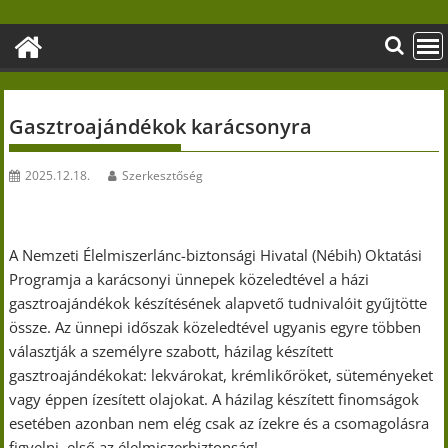
Skip
to
content
Gasztroajándékok karácsonyra
2025.12.18.
Szerkesztőség
A Nemzeti Élelmiszerlánc-biztonsági Hivatal (Nébih) Oktatási
Programja a karácsonyi ünnepek közeledtével a házi
gasztroajándékok készítésének alapvető tudnivalóit gyűjtötte
össze. Az ünnepi időszak közeledtével ugyanis egyre többen
választják a személyre szabott, házilag készített
gasztroajándékokat: lekvárokat, krémlikőröket, süteményeket
vagy éppen ízesített olajokat. A házilag készített finomságok
esetében azonban nem elég csak az ízekre és a csomagolásra
figyelni, első az élelmiszerbiztonság!