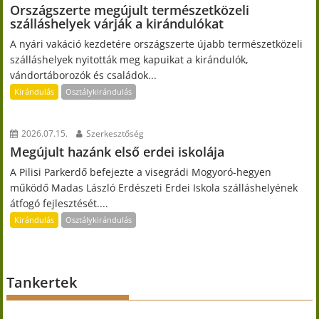
Országszerte megújult természetközeli
szálláshelyek várják a kirándulókat
A nyári vakáció kezdetére országszerte újabb természetközeli
szálláshelyek nyitották meg kapuikat a kirándulók,
vándortáborozók és családok...
Kirándulás
Osztálykirándulás
2026.07.15.
Szerkesztőség
Megújult hazánk első erdei iskolája
A Pilisi Parkerdő befejezte a visegrádi Mogyoró-hegyen
működő Madas László Erdészeti Erdei Iskola szálláshelyének
átfogó fejlesztését....
Kirándulás
Osztálykirándulás
Tankertek