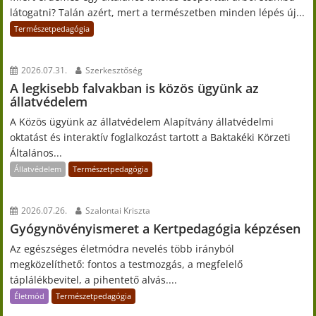
látogatni? Talán azért, mert a természetben minden lépés új...
Természetpedagógia
2026.07.31.
Szerkesztőség
A legkisebb falvakban is közös ügyünk az
állatvédelem
A Közös ügyünk az állatvédelem Alapítvány állatvédelmi
oktatást és interaktív foglalkozást tartott a Baktakéki Körzeti
Általános...
Állatvédelem
Természetpedagógia
2026.07.26.
Szalontai Kriszta
Gyógynövényismeret a Kertpedagógia képzésen
Az egészséges életmódra nevelés több irányból
megközelíthető: fontos a testmozgás, a megfelelő
táplálékbevitel, a pihentető alvás....
Életmód
Természetpedagógia