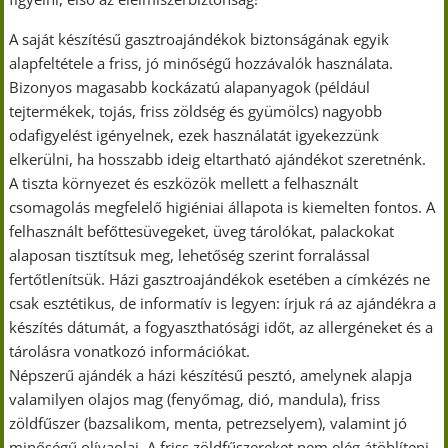
A saját készítésű gasztroajándékok biztonságának egyik
alapfeltétele a friss, jó minőségű hozzávalók használata.
Bizonyos magasabb kockázatú alapanyagok (például
tejtermékek, tojás, friss zöldség és gyümölcs) nagyobb
odafigyelést igényelnek, ezek használatát igyekezzünk
elkerülni, ha hosszabb ideig eltartható ajándékot szeretnénk.
A tiszta környezet és eszközök mellett a felhasznált
csomagolás megfelelő higiéniai állapota is kiemelten fontos. A
felhasznált befőttesüvegeket, üveg tárolókat, palackokat
alaposan tisztítsuk meg, lehetőség szerint forralással
fertőtlenítsük. Házi gasztroajándékok esetében a címkézés ne
csak esztétikus, de informatív is legyen: írjuk rá az ajándékra a
készítés dátumát, a fogyaszthatósági időt, az allergéneket és a
tárolásra vonatkozó információkat.
Népszerű ajándék a házi készítésű pesztó, amelynek alapja
valamilyen olajos mag (fenyőmag, dió, mandula), friss
zöldfűszer (bazsalikom, menta, petrezselyem), valamint jó
minőségű olívaolaj. A friss zöldfűszereket nem elég átöblíteni,