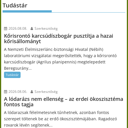
Tudástár
2026.08.08.
Szerkesztőség
Kőrisrontó karcsúdíszbogár pusztítja a hazai
kőrisállományt
A Nemzeti Élelmiszerlánc-biztonsági Hivatal (Nébih)
laboratóriumi vizsgálatai megerősítették, hogy a kőrisrontó
karcsúdíszbogár (Agrilus planipennis) megtelepedett
Beregsurány...
Tudástár
2026.08.06.
Szerkesztőség
A lódarázs nem ellenség – az erdei ökoszisztéma
fontos tagja
A lódarazsak félelmetesnek tűnhetnek, azonban fontos
szerepet töltenek be az erdő ökoszisztémájában. Ragadozó
rovarok lévén segítenek...