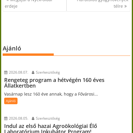
navigáció
erdeje
télre
Ajánló
2026.08.07.
Szerkesztőség
Rengeteg program a hétvégén 160 éves
Állatkertben
Vasárnap lesz 160 éve annak, hogy a Fővárosi...
Ajánló
2026.08.05.
Szerkesztőség
Indul az első hazai Agroökológiai Élő
Laboratórium Inkubátor Program!