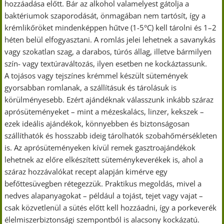
hozzáadása előtt. Bár az alkohol valamelyest gátolja a
baktériumok szaporodását, önmagában nem tartósít, így a
krémlikőröket mindenképpen hűtve (1-5°C) kell tárolni és 1–2
héten belül elfogyasztani. A romlás jelei lehetnek a savanykás
vagy szokatlan szag, a darabos, túrós állag, illetve bármilyen
szín- vagy textúraváltozás, ilyen esetben ne kockáztassunk.
A tojásos vagy tejszínes krémmel készült sütemények
gyorsabban romlanak, a szállításuk és tárolásuk is
körülményesebb. Ezért ajándéknak válasszunk inkább száraz
aprósüteményeket – mint a mézeskalács, linzer, kekszek –
ezek ideális ajándékok, könnyebben és biztonságosan
szállíthatók és hosszabb ideig tárolhatók szobahőmérsékleten
is. Az aprósüteményeken kívül remek gasztroajándékok
lehetnek az előre elkészített süteménykeverékek is, ahol a
száraz hozzávalókat recept alapján kimérve egy
befőttesüvegben rétegezzük. Praktikus megoldás, mivel a
nedves alapanyagokat – például a tojást, tejet vagy vajat –
csak közvetlenül a sütés előtt kell hozzáadni, így a porkeverék
élelmiszerbiztonsági szempontból is alacsony kockázatú.