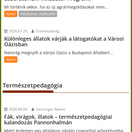
Mi történik akkor, ha az új agrármegoldásokat nem...
Ajánló
Pályázatok, vetélkedők
2026.07.29.
Szerkesztőség
Különleges állatok várják a látogatókat a Városi
Oázisban
Nemrég megnyílt a Városi Oázis a Budapesti Állatkert...
Ajánló
Természetpedagógia
2026.08.04.
Stencinger Noémi
Fák, virágok, illatok – természetpedagógiai
kalandozás Pannonhalmán
Miért érdemes egy általános iskolás csoporttal arborétumba