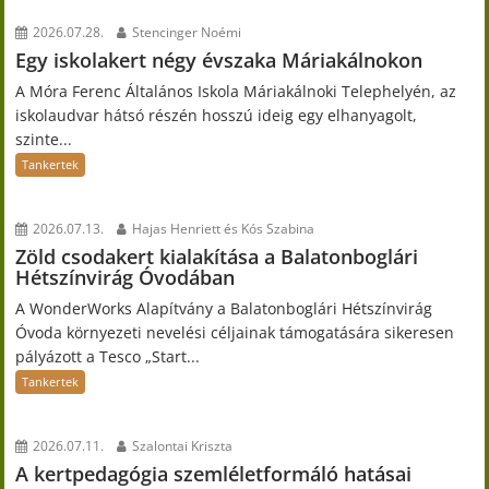
2026.07.28.
Stencinger Noémi
Egy iskolakert négy évszaka Máriakálnokon
A Móra Ferenc Általános Iskola Máriakálnoki Telephelyén, az
iskolaudvar hátsó részén hosszú ideig egy elhanyagolt,
szinte...
Tankertek
2026.07.13.
Hajas Henriett és Kós Szabina
Zöld csodakert kialakítása a Balatonboglári
Hétszínvirág Óvodában
A WonderWorks Alapítvány a Balatonboglári Hétszínvirág
Óvoda környezeti nevelési céljainak támogatására sikeresen
pályázott a Tesco „Start...
Tankertek
2026.07.11.
Szalontai Kriszta
A kertpedagógia szemléletformáló hatásai