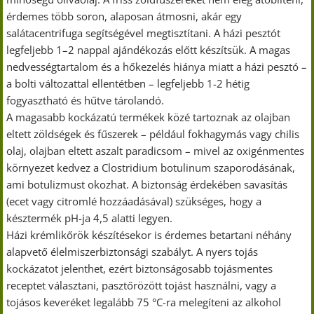
érdemes több soron, alaposan átmosni, akár egy
salátacentrifuga segítségével megtisztítani. A házi pesztót
legfeljebb 1–2 nappal ajándékozás előtt készítsük. A magas
nedvességtartalom és a hőkezelés hiánya miatt a házi pesztó –
a bolti változattal ellentétben – legfeljebb 1-2 hétig
fogyasztható és hűtve tárolandó.
A magasabb kockázatú termékek közé tartoznak az olajban
eltett zöldségek és fűszerek – például fokhagymás vagy chilis
olaj, olajban eltett aszalt paradicsom – mivel az oxigénmentes
környezet kedvez a Clostridium botulinum szaporodásának,
ami botulizmust okozhat. A biztonság érdekében savasítás
(ecet vagy citromlé hozzáadásával) szükséges, hogy a
késztermék pH-ja 4,5 alatti legyen.
Házi krémlikőrök készítésekor is érdemes betartani néhány
alapvető élelmiszerbiztonsági szabályt. A nyers tojás
kockázatot jelenthet, ezért biztonságosabb tojásmentes
receptet választani, pasztőrözött tojást használni, vagy a
tojásos keveréket legalább 75 °C-ra melegíteni az alkohol