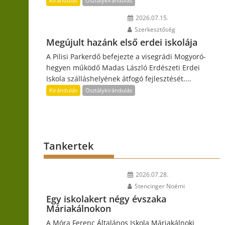
Kirándulás
Osztálykirándulás
2026.07.15.
Szerkesztőség
Megújult hazánk első erdei iskolája
A Pilisi Parkerdő befejezte a visegrádi Mogyoró-
hegyen működő Madas László Erdészeti Erdei
Iskola szálláshelyének átfogó fejlesztését....
Kirándulás
Osztálykirándulás
Tankertek
2026.07.28.
Stencinger Noémi
Egy iskolakert négy évszaka
Máriakálnokon
A Móra Ferenc Általános Iskola Máriakálnoki