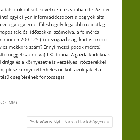
datsorokból sok következtetés vonható le. Az idei
ntő egyik ilyen információcsoport a baglyok által
véve egy-egy erdei fülesbagoly legalább napi átlag
apos telelési időszakkal számolva, a felmérés
nimum 5.200.125 (!) mezőgazdasági kárt is okozó
Hogy ez mekkora szám? Ennyi mezei pocok méretű
sttömeggel számolva) 130 tonna! A gazdálkodóknak
 drága és a környezetre is veszélyes irtószerekkel
n, plusz környezetterhelés nélkül távolítják el a
ltésük segítésének fontosságát!
,
dár
MME
Pedagógus Nyílt Nap a Hortobágyon